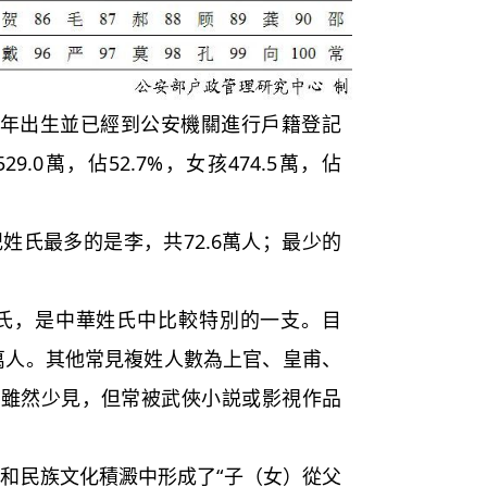
20年出生並已經到公安機關進行戶籍登記
9.0萬，佔52.7%，女孩474.5萬，佔
姓氏最多的是李，共72.6萬人；最少的
，是中華姓氏中比較特別的一支。目
2萬人。其他常見複姓人數為上官、皇甫、
姓雖然少見，但常被武俠小説或影視作品
民族文化積澱中形成了“子（女）從父