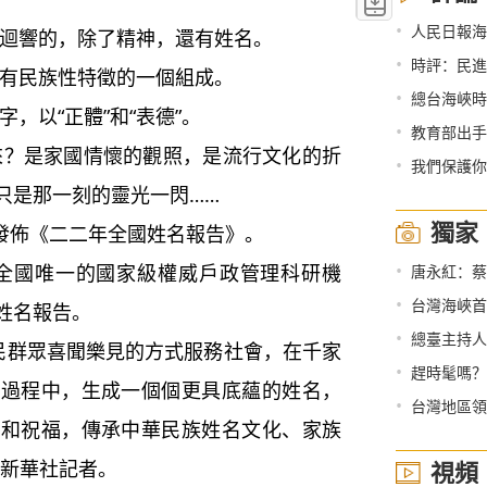
•
人民日報海
響的，除了精神，還有姓名。
•
時評：民進
民族性特徵的一個組成。
•
總台海峽時評 
以“正體”和“表德”。
•
教育部出手
是家國情懷的觀照，是流行文化的折
•
我們保護你
只是那一刻的靈光一閃……
獨家
佈《二二年全國姓名報告》。
•
國唯一的國家級權威戶政管理科研機
唐永紅：蔡
•
台灣海峽首
姓名報告。
•
總臺主持人天
群眾喜聞樂見的方式服務社會，在千家
•
趕時髦嗎？
的過程中，生成一個個更具底蘊的姓名，
•
台灣地區領
望和祝福，傳承中華民族姓名文化、家族
訴新華社記者。
視頻