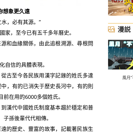
你想象更久遠
水，必有其源。”
漫説
家，至今已有五千多年曆史。
和血緣關係，由此追根溯源、尋根問
化自信的具體表現。
古至今各民族用漢字記錄的姓氏多達
風月“
過程中，有的已消失于歷史長河中，有的則
前在用的6000多個姓氏。
漢代中國姓氏制度基本趨於穩定和普
，子孫後輩代代相傳。
的歷史、豐富的故事，記載著民族生