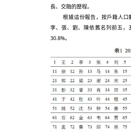
長、交融的歷程。
根據這份報告，按戶籍人口數量排
李、張、劉、陳依舊名列前五，
30.8%。