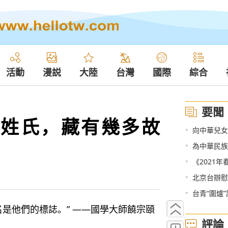
活動
漫説
大陸
台灣
國際
綜合
要聞
姓氏，藏有幾多故
•
向中華兒女
•
為中華民族
•
《2021
•
北京台辦慰
•
台青“圍爐
他們的標誌。” ——國學大師饒宗頤
評論