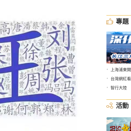
專題
•
上海浦東開
•
台灣網紅看
•
智行大陸
活動