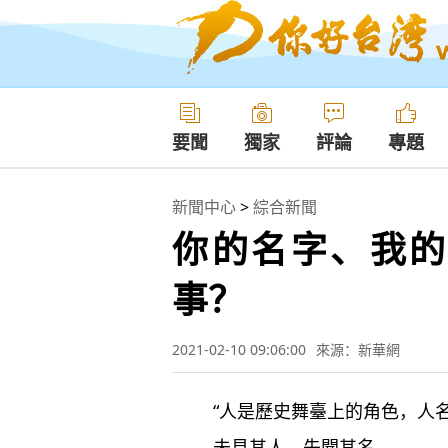
要聞
獨家
評論
專題
新聞中心
>
綜合新聞
你的名字、我的
事？
2021-02-10 09:06:00
來源：新華網
“人是歷史舞臺上的角色，人名是
未見其人，先聞其名。