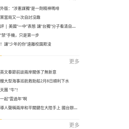
外版：“涉憲謀獨”是一劑精神嗎啡
黨當局又一次自討沒趣
| 美國“一中”表態 讓“台獨”分子看清自己幾斤幾兩
“禁”手機，只是第一步
！讓“少年的你”遠離校園欺淩
更多
英文春節前談兩岸關係了無新意
艘大型海事巡航救助船2月8日順利下水
團 “牛”！
一起“雲過年”啊
導人聲稱兩岸和平關鍵在大陸手上 國台辦回應
更多