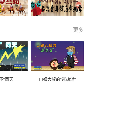
更多
不”同天
山姆大叔的“迷魂湯”