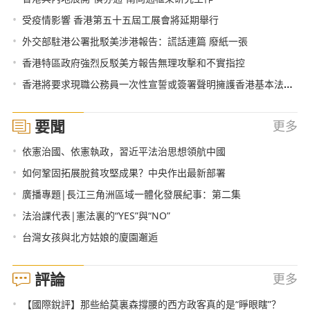
•
受疫情影響 香港第五十五屆工展會將延期舉行
•
外交部駐港公署批駁美涉港報告：謊話連篇 廢紙一張
•
香港特區政府強烈反駁美方報告無理攻擊和不實指控
•
香港將要求現職公務員一次性宣誓或簽署聲明擁護香港基本法和效忠香港特區
要聞
更多
•
依憲治國、依憲執政，習近平法治思想領航中國
•
如何鞏固拓展脫貧攻堅成果？中央作出最新部署
•
廣播專題|長江三角洲區域一體化發展紀事：第二集
•
法治課代表|憲法裏的“YES”與“NO”
•
台灣女孩與北方姑娘的廈園邂逅
評論
更多
•
【國際銳評】那些給莫裏森撐腰的西方政客真的是“睜眼瞎”？