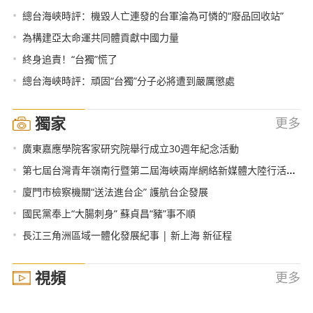
•
總台海峽時評：機毀人亡連發的台軍淪為可憐的“廢品回收站”
•
為構建亞太命運共同體貢獻中國力量
•
終身追責！“台獨”慌了
•
總台海峽時評：頑固“台獨”分子必將遭到嚴厲懲處
獨家
更多
•
廣東嘉應學院客家研究院舉行成立30週年紀念活動
•
第七屆台灣青年嶺南行暨第二屆海峽兩岸網絡新媒體大陸行活動在廣州啟動
•
廈門市檢察機關“送法進台企” 護航台企發展
•
國民黨奉上“大腸刺身” 蘇貞昌“豬”事不順
•
長江三角洲區域一體化發展紀事 | 新上海 新征程
視頻
更多