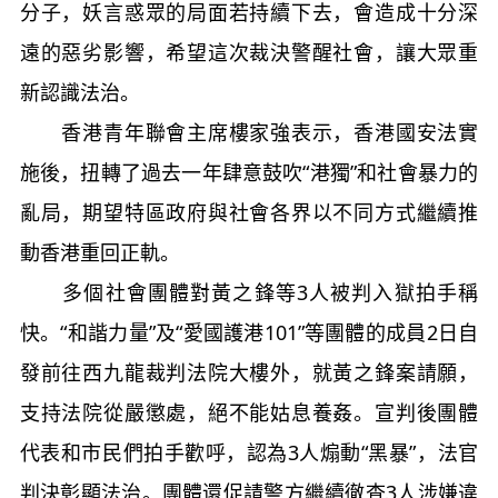
分子，妖言惑眾的局面若持續下去，會造成十分深
遠的惡劣影響，希望這次裁決警醒社會，讓大眾重
新認識法治。
香港青年聯會主席樓家強表示，香港國安法實
施後，扭轉了過去一年肆意鼓吹“港獨”和社會暴力的
亂局，期望特區政府與社會各界以不同方式繼續推
動香港重回正軌。
多個社會團體對黃之鋒等3人被判入獄拍手稱
快。“和諧力量”及“愛國護港101”等團體的成員2日自
發前往西九龍裁判法院大樓外，就黃之鋒案請願，
支持法院從嚴懲處，絕不能姑息養姦。宣判後團體
代表和市民們拍手歡呼，認為3人煽動“黑暴”，法官
判決彰顯法治。團體還促請警方繼續徹查3人涉嫌違