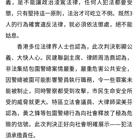
義，是不能讓政治淩駕法律，任何人犯法都要受
懲，只有堅持這一原則，法治才可屹立不倒。既然3
人的行為確實違反法律，就必須依法懲處，絕不能
姑息。
香港多位法律界人士也認為，此次判決彰顯公
義、大快人心。民建聯副主席、律師周浩鼎認為，
非法集結包圍警總案情嚴重，嚴重危害公共安全，
因警總被圍可能影響警員執行職務，令一些罪案未
能被制止，同時警察都受到攻擊，市民生命安全所
受的威脅就更大。特區立法會議員、大律師梁美芬
認為，黃之鋒等包圍警總行為向社會釋放了極為危
險的信號。此次判決正好向社會明確展示——犯法
須承擔責任。