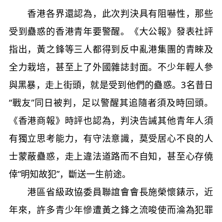
香港各界還認為，此次判決具有阻嚇性，那些
受到蠱惑的香港青年要警醒。《大公報》發表社評
指出，黃之鋒等三人都得到反中亂港集團的青睞及
全力栽培，甚至上了外國雜誌封面。不少年輕人參
與黑暴，走上街頭，就是受到他們的蠱惑。3名昔日
“戰友”同日被判，足以警醒其追隨者須及時回頭。
《香港商報》時評也認為，判決告誡其他青年人須
有獨立思考能力，有守法意識，莫受居心不良的人
士蒙蔽蠱惑，走上違法道路而不自知，甚至心存僥
倖“明知故犯”，斷送一生前途。
港區省級政協委員聯誼會會長施榮懷錶示，近
年來，許多青少年慘遭黃之鋒之流唆使而淪為犯罪