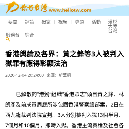
要聞
評論
獨家
視頻
專題
活動
漫説
大陸
台灣
服務台
綜合
香港輿論及各界：黃之鋒等3人被判入
獄罪有應得彰顯法治
2020-12-04 20:24:00
來源：新華網
已解散的“港獨”組織“香港眾志”頭目黃之鋒、林
朗彥及前成員周庭所涉包圍香港警察總部案，2日在
西九龍裁判法院宣判。3人分別被判入獄13個半月、
7個月和10個月，即時入獄。香港主流輿論及社會各