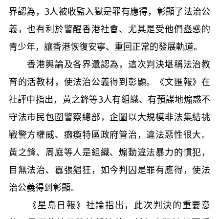
界認為，3人被收監入獄是罪有應得，彰顯了法治公
義，也有利於警醒香港社會、尤其是受他們蠱惑的
青少年，讓香港恢復安寧、重回正常的發展軌道。
香港輿論及各界還認為，這次判決堪稱法治教
育的活教材，使法治公義得到彰顯。《文匯報》在
社評中指出，黃之鋒等3人有組織、有預謀地煽惑不
守法市民包圍警察總部，企圖以大規模非法集結挑
戰警方權威、癱瘓特區政府管治，違法惡性很大。
黃之鋒、周庭等人是組織、煽動違法暴力的慣犯，
目無法治、囂張猖狂，如今判囚是罪有應得，使法
治公義得到彰顯。
《星島日報》社論指出，此次判決的重要意