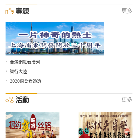
專題
更多
•
台灣網紅看廣河
•
智行大陸
•
2020兩會看透透
活動
更多