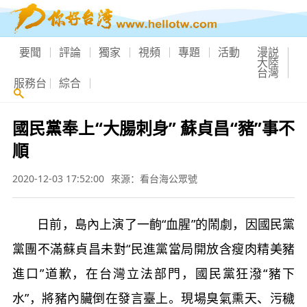
要聞
評論
獨家
視頻
專題
活動
漫説
大陸
台灣
服務台
綜合
國民黨奉上“大腸刺身” 蘇貞昌“豬”事不
順
2020-12-03 17:52:00
來源：看台海公眾號
日前，島內上演了一齣“血腥”的鬧劇，因國民黨
黨團不滿蘇貞昌未對“民進黨當局開放含瘦肉精美豬
進口”道歉，在台灣立法部門，國民黨狂潑“豬下
水”，將豬內臟倒在發言臺上。現場臭氣熏天、污穢