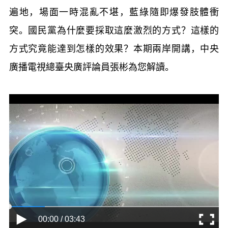
遍地，場面一時混亂不堪，藍綠隨即爆發肢體衝
突。國民黨為什麼要採取這麼激烈的方式？這樣的
方式究竟能達到怎樣的效果？本期兩岸開講，中央
廣播電視總臺央廣評論員張彬為您解讀。
00:00 / 03:43