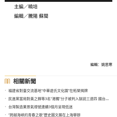
主編／曉培
編輯／騰陽 蘇閩
編輯：姚思寒
相關新聞
•
福建省對臺交流基地“中華遊氏文化園”在柘榮揭牌
•
民進黨當局對黃之鋒等3名“港獨”分子被判入獄説三道四 國台辦回應
•
台灣製造業景氣燈號連續3個月呈現低迷
•
“跨越海峽的青春之歌”歷史圖文展在上海舉辦