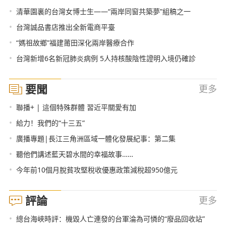
•
清華園裏的台灣女博士生——“兩岸同窗共築夢”組稿之一
•
台灣誠品書店推出全新電商平臺
•
“媽祖故鄉”福建莆田深化兩岸醫療合作
•
台灣新增6名新冠肺炎病例 5人持核酸陰性證明入境仍確診
要聞
更多
•
聯播+ | 這個特殊群體 習近平關愛有加
•
給力！我們的“十三五”
•
廣播專題|長江三角洲區域一體化發展紀事：第二集
•
聽他們講述藍天碧水間的幸福故事……
•
今年前10個月脫貧攻堅稅收優惠政策減稅超950億元
評論
更多
•
總台海峽時評：機毀人亡連發的台軍淪為可憐的“廢品回收站”