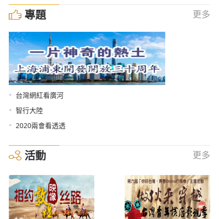
專題
更多
•
台灣網紅看廣河
•
智行大陸
•
2020兩會看透透
活動
更多