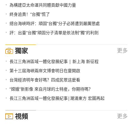
•
為構建亞太命運共同體貢獻中國力量
•
終身追責！“台獨”慌了
•
總台海峽時評：頑固“台獨”分子必將遭到嚴厲懲處
•
評：出臺“台獨”頑固分子清單是依法制“獨”的利劍
獨家
更多
•
長江三角洲區域一體化發展紀事 | 新上海 新征程
•
第十三屆海峽兩岸文博會明日在廈開啟
•
台灣經濟明年會好嗎？四成民眾這麼看
•
“嫦娥”新影像 來自月球的土特産，你期待嗎？
•
長江三角洲區域一體化發展紀事|潮涌東方 宏圖再起
視頻
更多