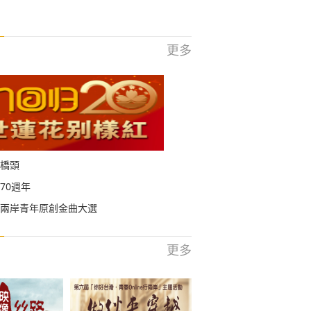
更多
橋頭
70週年
兩岸青年原創金曲大選
更多