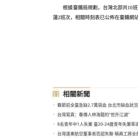
根據臺鐵局規劃，台灣北部共10班次
蓮2班次，相關時刻表已公佈在臺鐵網
相關新聞
•
春節前全臺急缺2.7萬袋血 台北市缺血狀
•
台灣寫真：春傳人林海龍的“世外江湖”
•
8名青年中1人失業 臺20-24歲青年失業率達1
•
台灣遠東航空董事長否認失聯 稱員工將全