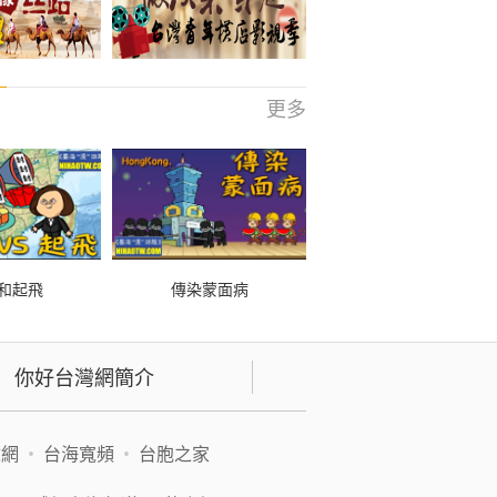
更多
和起飛
傳染蒙面病
你好台灣網簡介
緯網
•
台海寬頻
•
台胞之家