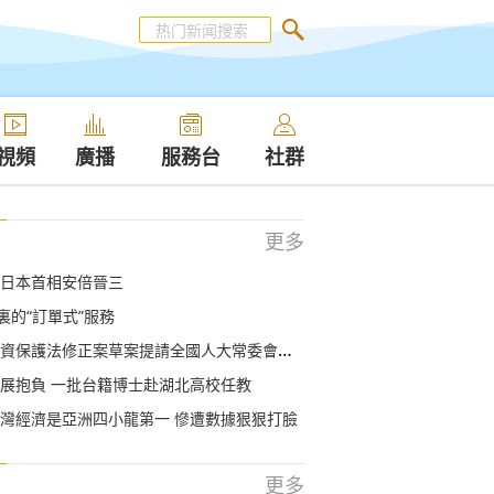
視頻
廣播
服務台
社群
更多
日本首相安倍晉三
裏的“訂單式”服務
資保護法修正案草案提請全國人大常委會審議
展抱負 一批台籍博士赴湖北高校任教
灣經濟是亞洲四小龍第一 慘遭數據狠狠打臉
更多