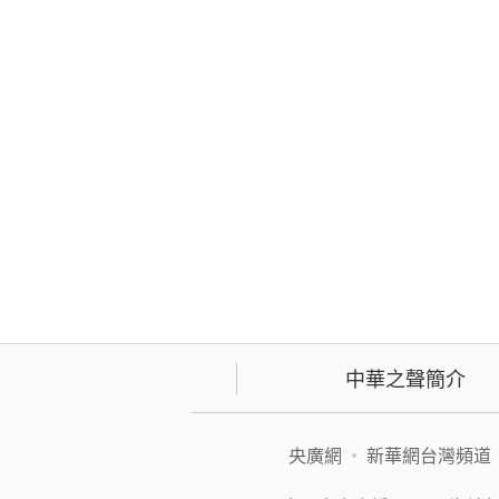
中華之聲簡介
央廣網
•
新華網台灣頻道