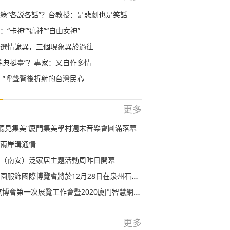
綠“各説各話”？台教授：是悲劇也是笑話
“卡神”“瘟神”“自由女神”
選情詭異，三個現象異於過往
瑞典挺臺”？專家：又自作多情
！”呼聲背後折射的台灣民心
更多
度“聽見集美”廈門集美學村週末音樂會圓滿落幕
兩岸溝通情
（南安）泛家居主題活動周昨日開幕
服飾國際博覽會將於12月28日在泉州石獅市舉行
會第一次展覽工作會暨2020廈門智慧網聯汽車展覽會新聞通報會召開
更多