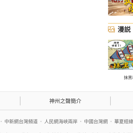
漫説
抹黑
神州之聲簡介
•
中新網台灣頻道
•
人民網海峽兩岸
•
中國台灣網
•
華夏經