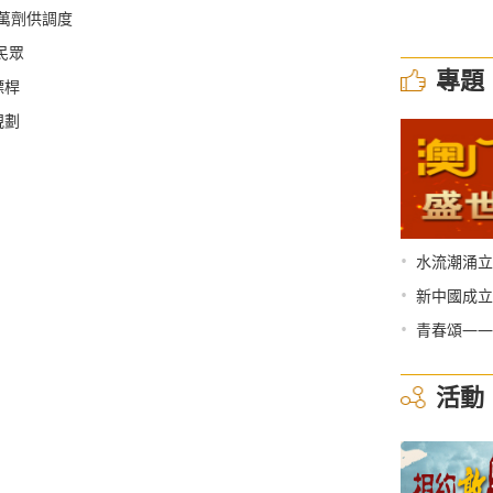
0萬劑供調度
民眾
專題
標桿
規劃
•
水流潮涌立
•
新中國成立
•
青春頌——
活動