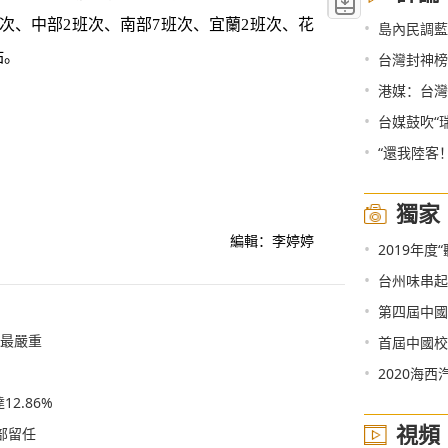
、中部2班次、南部7班次、宜蘭2班次、花
•
島內民調藍
站。
•
台灣封神榜：
•
港媒：台灣
•
台媒鼓吹“
•
“還我陸客
獨家
編輯：李婷婷
•
2019年
•
台州味串起
•
第四屆中國
況最嚴重
•
首屆中國校園
•
2020海西汽博
2.86%
視頻
部留任