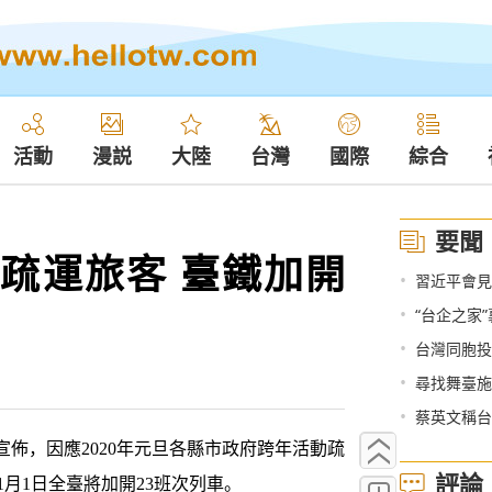
活動
漫説
大陸
台灣
國際
綜合
要聞
年疏運旅客 臺鐵加開
•
習近平會見
•
“台企之家”
•
台灣同胞投
•
尋找舞臺施
•
蔡英文稱台
佈，因應2020年元旦各縣市政府跨年活動疏
評論
0年1月1日全臺將加開23班次列車。