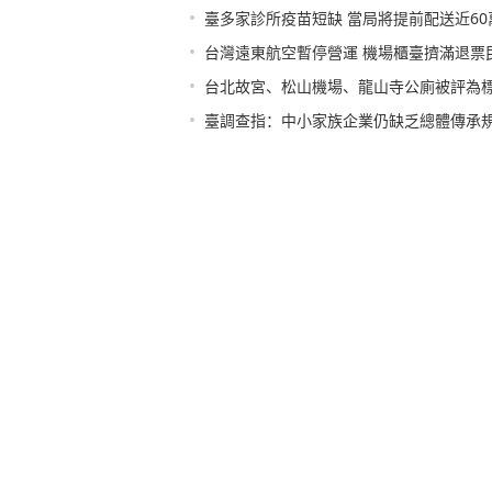
•
臺多家診所疫苗短缺 當局將提前配送近6
•
台灣遠東航空暫停營運 機場櫃臺擠滿退票
•
台北故宮、松山機場、龍山寺公廁被評為
•
臺調查指：中小家族企業仍缺乏總體傳承