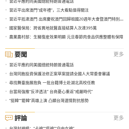
•
習近平應約同美國總統特朗普通電話
•
習近平出席澳門“成年禮”，三大看點值得關注
•
習近平抵達澳門 出席慶祝澳門回歸祖國20週年大會暨澳門特別行政區第五屆政府就職典禮並對澳門進行視察
•
國家醫保局：跨省異地就醫直接結算人次達395萬
•
農業農村部：生豬復産效果明顯 元旦春節肉食品供應整體有保障
要聞
更多
•
習近平應約同美國總統特朗普通電話
•
台灣同胞投資保護法修正案草案提請全國人大常委會審議
•
尋找舞臺施展抱負 一批台籍博士赴湖北高校任教
•
台當局強推“反滲透法” 台商憂心重返“戒嚴時代”
•
“挺韓”“罷韓”高雄上演 凸顯台灣選情對抗態勢
評論
更多
•
台灣封神榜：“卡神”“瘟神”“自由女神”