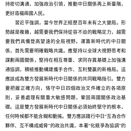
持密切溝通，加強政治引領，推動中日關係再上新臺階，
更好造福兩國人民。
習近平強調，當今世界正經歷百年未有之大變局。形
勢越是複雜，越需要我們保持從容不迫的戰略定力，越需
要我們具備登高望遠的全局視野。運籌新時代的中日關
係，首先需要明確戰略共識。應堅持以全球大視野思考和
謀劃兩國關係，堅持在相互尊重、求同存異基礎上加強溝
通協調，積極推動構建攜手合作、互利雙贏的新格局。這
應該成為雙方發展新時代中日關係的共同戰略指引。雙方
要把握正確方向，恪守中日四個政治文件確立的各項原
則，妥善處理有關重大敏感問題，鞏固兩國關係政治基
礎。這是雙方發展新時代中日關係必須始終堅守的根本，
任何時候都不能含糊和動搖。雙方應該踐行中日“互為合作
夥伴、互不構成威脅”的政治共識，本著“化競爭為協調”的