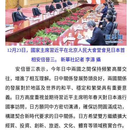
12月23日，國家主席習近平在北京人民大會堂會見日本首
相安倍晉三。 新華社記者 李濤 攝
安倍晉三表示，今年日中兩國之間保持頻繁高層交
往，增進了相互理解。日中關係發展勢頭良好，兩國關係
的發展對於地區及世界的和平、穩定和繁榮具有重要意
義。日方高度重視並期待習近平主席明年春天對日本進行
國事訪問，日方願同中方密切溝通，確保訪問圓滿成功，
構建契合新時代要求的日中關係。日方希望雙方繼續擴大
經貿、投資、創新、旅遊、文化、體育等領域務實合作。