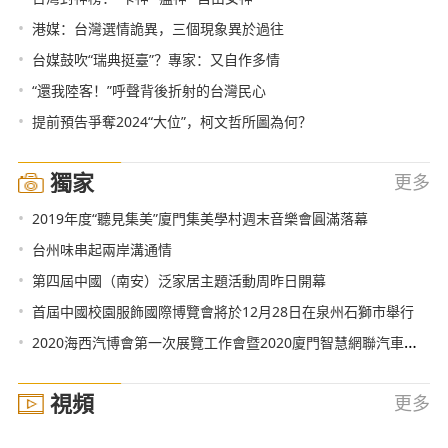
•
港媒：台灣選情詭異，三個現象異於過往
•
台媒鼓吹“瑞典挺臺”？專家：又自作多情
•
“還我陸客！”呼聲背後折射的台灣民心
•
提前預告爭奪2024“大位”，柯文哲所圖為何？
獨家
更多
•
2019年度“聽見集美”廈門集美學村週末音樂會圓滿落幕
•
台州味串起兩岸溝通情
•
第四屆中國（南安）泛家居主題活動周昨日開幕
•
首屆中國校園服飾國際博覽會將於12月28日在泉州石獅市舉行
•
2020海西汽博會第一次展覽工作會暨2020廈門智慧網聯汽車展覽會新聞通報會召開
視頻
更多