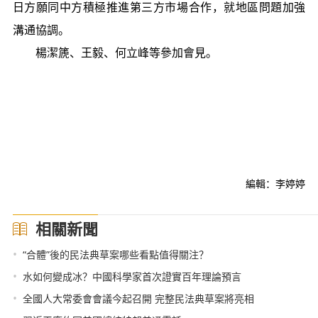
日方願同中方積極推進第三方市場合作，就地區問題加強
溝通協調。
楊潔篪、王毅、何立峰等參加會見。
編輯：李婷婷
相關新聞
•
“合體”後的民法典草案哪些看點值得關注？
•
水如何變成冰？中國科學家首次證實百年理論預言
•
全國人大常委會會議今起召開 完整民法典草案將亮相