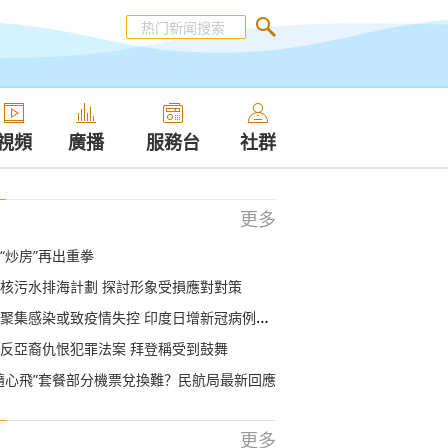
視頻
廣播
服務台
社群
更多
“炒房”再出重拳
核污水排海計劃 探討形象受損應對對策
聚集感染或致疫情失控 印度日增新冠病例20萬
反亞裔仇恨犯罪法案 拜登稱受到鼓舞
隨心飛”套餐部分機票兌換難？民航局最新回應
更多