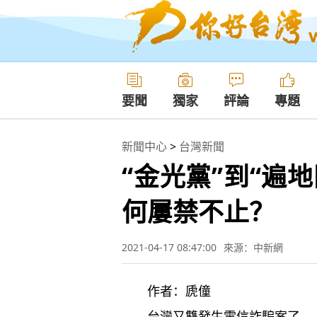
要聞
獨家
評論
專題
新聞中心
>
台灣新聞
“金光黨”到“遍
何屢禁不止？
2021-04-17 08:47:00
來源：中新網
作者：虒僮
台灣又雙發生電信詐騙案了…