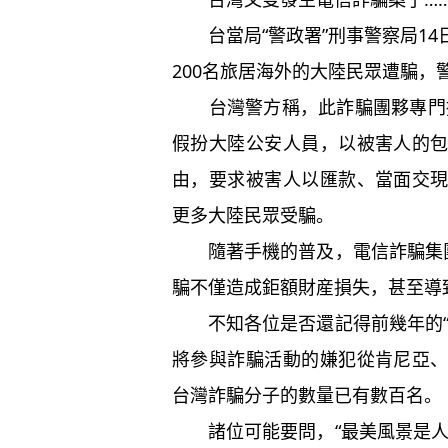
台當局“警政署”刑事警察局14
200名旅居海外的大陸民眾遭騙，
台灣警方稱，此詐騙團夥專門挑選
假扮大陸公安人員，以被害人的
由，要求被害人以匯款、當面交
更多大陸民眾受騙。
隨著手機的普及，電信詐騙集團
騙不僅造成鉅額財産損失，甚至導
不知各位是否還記得前幾年的“
將參與詐騙活動的嫌犯從肯尼亞
台灣詐騙分子的數量已有數百名。
諸位可能要問，“最美風景是人