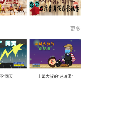
更多
不”同天
山姆大叔的“迷魂湯”