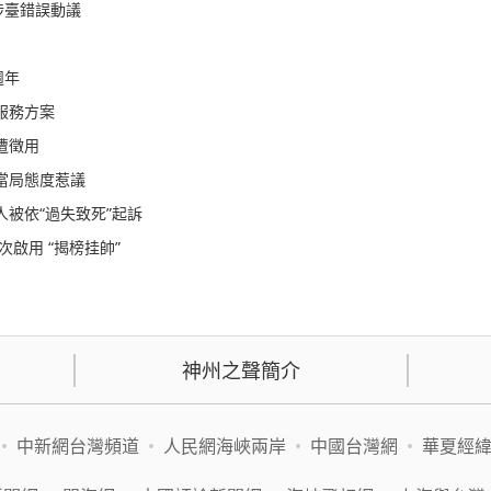
涉臺錯誤動議
週年
服務方案
遭徵用
當局態度惹議
被依“過失致死”起訴
次啟用 “揭榜挂帥”
神州之聲簡介
•
中新網台灣頻道
•
人民網海峽兩岸
•
中國台灣網
•
華夏經