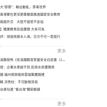
大“原罪”：輸出動亂，荼毒世界
香港要在更深更廣層面推進國家安全教育
兩面外交 大陸不接受不妥協
】職業教育前途廣闊 大有可為
評：排放核廢水入海，日方不可一意孤行
更多
縣發佈《安溪鐵觀音質量安全白皮書（2020）》
發：企業水車搶不到 民用水慘遭徵用
親 福州將辦兩岸雲端集體婚禮
轅 洪秀柱：不可斷根背祖
台美勾連 “看台海”獨家解讀
更多