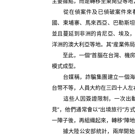
主要據點，而是轉移至東南亞等地
從在偵案件及已偵破案件來看
國、柬埔寨、馬來西亞、巴勒斯
並且蔓延到非洲的肯尼亞、埃及
洋洲的澳大利亞等地。其“産業佈
至此，一個“首腦在台灣、機房
模式成型。
台媒稱，詐騙集團建立一個海外
台幣不等，人員大約在三四十人左
這些人因簽證限制，一次出動通
見”，他們通常會以“出境旅行”
一陣子後，再組織起來，轉移“陣地
據大陸公安部統計，兩岸開始聯