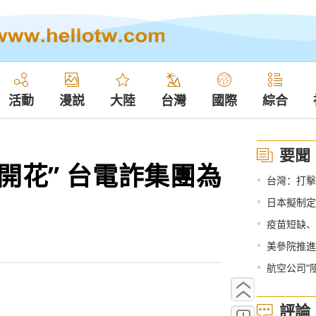
活動
漫説
大陸
台灣
國際
綜合
要聞
地開花” 台電詐集團為
•
台灣：打擊
•
日本擬制定
•
疫苗短缺、
•
美參院推進
•
航空公司“
評論
…