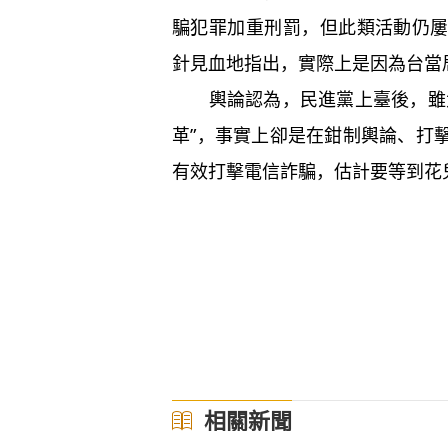
騙犯罪加重刑罰，但此類活動仍
針見血地指出，實際上是因為台當
輿論認為，民進黨上臺後，雖大
革”，事實上卻是在鉗制輿論、打
有效打擊電信詐騙，估計要等到花
相關新聞