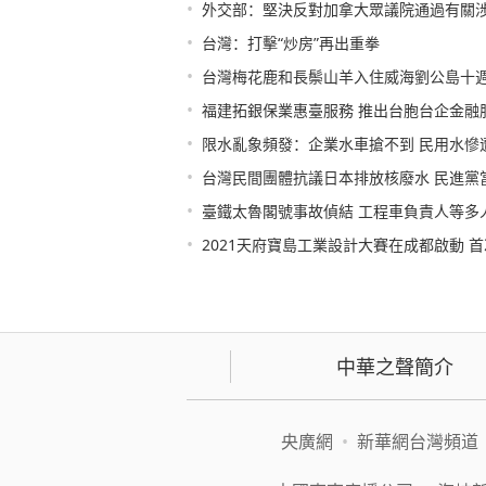
•
外交部：堅決反對加拿大眾議院通過有關
•
台灣：打擊“炒房”再出重拳
•
台灣梅花鹿和長鬃山羊入住威海劉公島十
•
福建拓銀保業惠臺服務 推出台胞台企金融
•
限水亂象頻發：企業水車搶不到 民用水慘
•
台灣民間團體抗議日本排放核廢水 民進黨
•
臺鐵太魯閣號事故偵結 工程車負責人等多人
•
2021天府寶島工業設計大賽在成都啟動 首
中華之聲簡介
央廣網
•
新華網台灣頻道