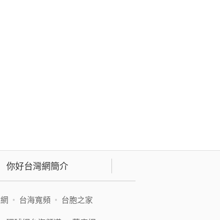
你好台灣網簡介
緯網
•
台海寬頻
•
台胞之家