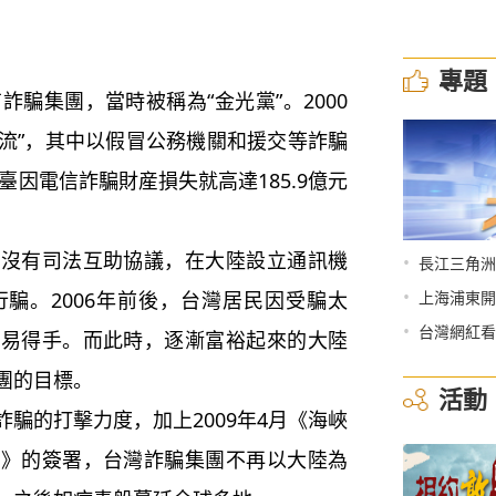
專題
騙集團，當時被稱為“金光黨”。2000
主流”，其中以假冒公務機關和援交等詐騙
臺因電信詐騙財産損失就高達185.9億元
有司法互助協議，在大陸設立通訊機
•
長江三角洲
•
騙。2006年前後，台灣居民因受騙太
上海浦東開
•
台灣網紅看
輕易得手。而此時，逐漸富裕起來的大陸
團的目標。
活動
的打擊力度，加上2009年4月《海峽
議》的簽署，台灣詐騙集團不再以大陸為