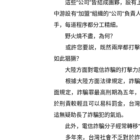
這些“公司”皆結成團夥，設有
中游設有“加盟”組織的“公司”負
手，每道程序都分工精細。
野火燒不盡，為何？
或許您要説，既然兩岸都打擊電
如此猖獗？
大陸方面對電信詐騙的打擊力度
根據大陸方面法律規定，詐騙分
面規定，詐騙罪最高刑期為五年
於刑責較輕且可以易科罰金，台
這無疑助長了詐騙犯的氣焰。
此外，電信詐騙分子經常轉移“
多年來，台灣社會不乏對於詐騙