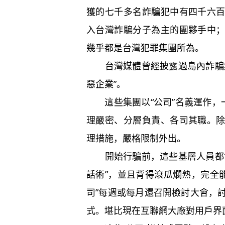
獲的七千多名詐騙犯中有四千六
入台灣詐騙分子為主的團夥手中
幾乎都是台灣犯罪集團所為。
台灣媒體曾經披露過島內詐騙集
惡企業”。
這些集團以“公司”名義運作，一
理嚴密、分層負責、各司其職。
理措施，嚴格限制外出。
開始行騙前，這些基層人員都會
話術”，並且背得滾瓜爛熟，完全能
司”每週或每月還召開檢討大會，討論
式。堪比現在互聯網大廠對用戶界