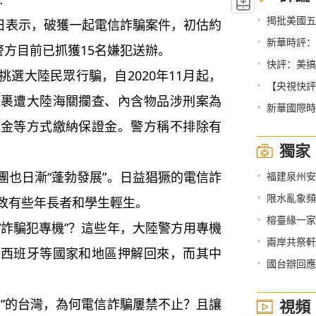
•
揭批美國五
日表示，破獲一起電信詐騙案件，初估約
•
新華時評：
警方目前已抓獲15名嫌犯送辦。
•
快評：美搞
大陸民眾行騙，自2020年11月起，
•
【央視快評
包裹遭大陸海關攔查、內含物品涉刑案為
•
新華國際時
現金等方式繳納保證金。警方稱不排除有
獨家
•
也日漸“蓬勃發展”。日益猖獗的電信詐
福建泉州安溪
•
限水亂象頻
致有些年長者和學生輕生。
•
榕臺緣一家
詐騙犯專機”？這些年，大陸警方用專機
•
兩岸共祭軒
、西班牙等國家和地區押解回來，而其中
•
國台辦回應
”的台灣，為何電信詐騙屢禁不止？且讓
視頻