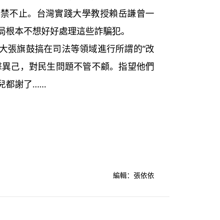
屢禁不止。台灣實踐大學教授賴岳謙曾一
局根本不想好好處理這些詐騙犯。
張旗鼓搞在司法等領域進行所謂的“改
擊異己，對民生問題不管不顧。指望他們
兒都謝了……
編輯：張依依