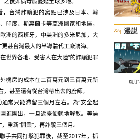
，之後如病毒般蔓延全球多地。
，台灣詐騙犯的窩點已涉及日本、韓
坦、印度、斯裏蘭卡等亞洲國家和地區，
漫説
，歐洲的西班牙，中美洲的多米尼加，大
局”更甚台灣最大的半導體代工廠鴻海。
在世界各地、受害人在大陸”的詐騙犯罪
機房的成本在二百萬元到三百萬元新
風月“
右，甚至還有從台灣帶出去的廚師。
常只能滯留三個月左右。為“安全起
方式團進團出，一旦返臺便就地解散。等過
”，重新“開業”，再詐騙三個月。
手共同打擊犯罪後，截至2017年，抓