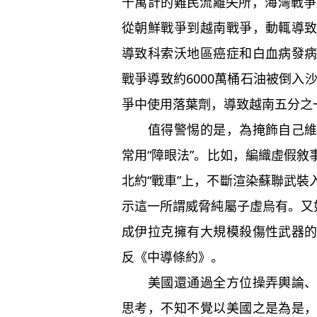
千萬計的難民流離失所，海灣戰爭
從朝鮮戰爭到越南戰爭，動輒導
導致科索沃地區癌症和白血病發
戰爭導致約6000萬桶石油被倒入
爭中使用落葉劑，導致越南五分之
值得警惕的是，為掩飾自己維持
常用“障眼法”。比如，編織虛假
北約“戰車”上，不斷渲染蘇聯武
示這一所謂威脅純屬子虛烏有。又
成伊拉克擁有大規模殺傷性武器
反《中導條約》。
美國還通過全方位操弄輿論、系
思考，不知不覺以美國之是為是