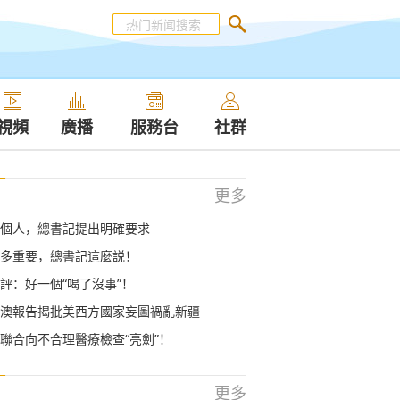
視頻
廣播
服務台
社群
更多
個人，總書記提出明確要求
多重要，總書記這麼説！
評：好一個“喝了沒事”！
澳報告揭批美西方國家妄圖禍亂新疆
聯合向不合理醫療檢查“亮劍”！
更多