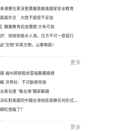
香港要在更深更廣層面推進國家安全教育
兩面外交 大陸不接受不妥協
】職業教育前途廣闊 大有可為
評：排放核廢水入海，日方不可一意孤行
此“文物”非真文物，山寨無路！
更多
親 福州將辦兩岸雲端集體婚禮
轅 洪秀柱：不可斷根背祖
台美勾連 “看台海”獨家解讀
反對美國同中國台灣地區發展任何形式的官方關係
網紅想瘋了？
更多