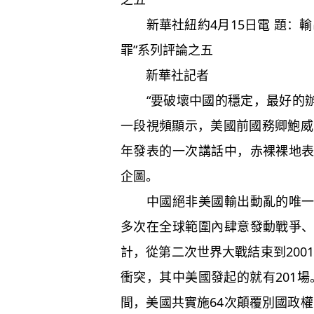
新華社紐約4月15日電 題：輸
罪”系列評論之五
新華社記者
“要破壞中國的穩定，最好的辦
一段視頻顯示，美國前國務卿鮑威
年發表的一次講話中，赤裸裸地
企圖。
中國絕非美國輸出動亂的唯一目
多次在全球範圍內肆意發動戰爭
計，從第二次世界大戰結束到2001
衝突，其中美國發起的就有201場。
間，美國共實施64次顛覆別國政