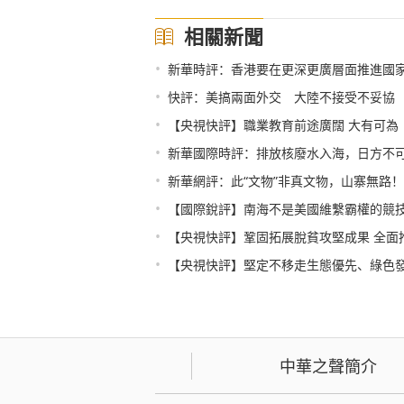
相關新聞
•
新華時評：香港要在更深更廣層面推進國
•
快評：美搞兩面外交 大陸不接受不妥協
•
【央視快評】職業教育前途廣闊 大有可為
•
新華國際時評：排放核廢水入海，日方不
•
新華網評：此“文物”非真文物，山寨無路！
•
【國際銳評】南海不是美國維繫霸權的競
•
【央視快評】鞏固拓展脫貧攻堅成果 全面
•
【央視快評】堅定不移走生態優先、綠色
中華之聲簡介