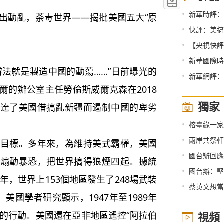
•
新華時評：
出動亂，荼毒世界——揭批美國五大“原
•
快評：美搞
•
【央視快評
•
新華國際時
法就是製造中國的動蕩……”日前曝光的
•
新華網評：
爾的辦公室主任勞倫斯威爾克森在2018
獨家
表達了美國借搞亂新疆而遏制中國的卑劣
•
榕臺緣一家
•
兩岸共祭軒
標。多年來，為維持美式霸權，美國
•
國台辦回應
、煽動暴恐，把世界搞得狼煙四起。據統
•
國台辦：堅決
年，世界上153個地區發生了248場武裝
•
蔡英文想當
美國學者研究顯示，1947年至1989年
權的行動。美國還在亞非地區遙控“阿拉伯
視頻