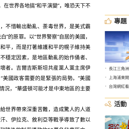
”，在世界各地搞“和平演變”，唯恐天下不
專題
不惜輸出動亂、荼毒世界，是美式霸
白”的原罪。以“世界警察”自居的美國，
真和平，而是打著維護和平的幌子維持美
的不穩定因素，是地區動亂的始作俑者、
破壞者。吉爾吉斯斯坦共産黨人黨主席伊
•
長江三角洲
•
“美國政客需要的是緊張的局勢。”美國
上海浦東開
•
台灣網紅看
情況，“華盛頓可能才是中東地區的主要
活動
世界帶來深重苦難，造成驚人的人道
富汗、伊拉克、敘利亞等戰爭導致了數以