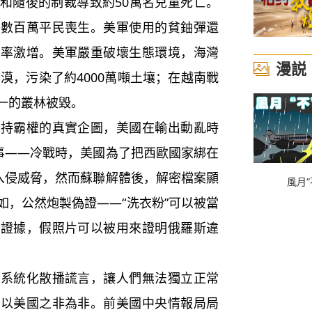
和隨後的制裁導致約50萬名兒童死亡。
致數百萬平民喪生。美軍使用的貧鈾彈還
病率激增。美軍嚴重破壞生態環境，海灣
漫説
沙漠，污染了約4000萬噸土壤；在越南戰
一的叢林被毀。
霸權的真實企圖，美國在輸出動亂時
敘事——冷戰時，美國為了把西歐國家綁在
裝入侵威脅，然而蘇聯解體後，解密檔案顯
風月“
如，公然炮製偽證——“洗衣粉”可以被當
的證據，假照片可以被用來證明俄羅斯違
統化散播謊言，讓人們無法獨立正常
，以美國之非為非。前美國中央情報局局