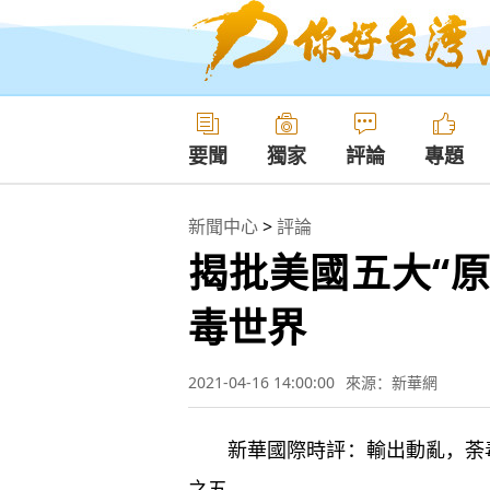
要聞
獨家
評論
專題
新聞中心
>
評論
揭批美國五大“
毒世界
2021-04-16 14:00:00
來源：新華網
新華國際時評：輸出動亂，荼毒
之五