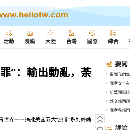
活動
漫説
大陸
台灣
國際
綜合
要聞
原罪”：輸出動亂，荼
•
事關我們每
•
國家安全有
•
新華國際時
•
外交部回應
•
國家多部門
世界——揭批美國五大“原罪”系列評論
評論