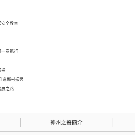
家安全教育
可一意孤行
技場
推進鄉村振興
發展之路
神州之聲簡介