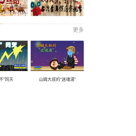
更多
不”同天
山姆大叔的“迷魂湯”