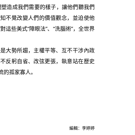
們塑造成我們需要的樣子，讓他們聽我們
不知不覺改變人們的價值觀念，並迫使他
對這些美式“障眼法”、“洗腦術”，全世界
大勢所趨，主權平等、互不干涉內政
如不反躬自省、改弦更張，執意站在歷史
流的孤家寡人。
編輯：李婷婷