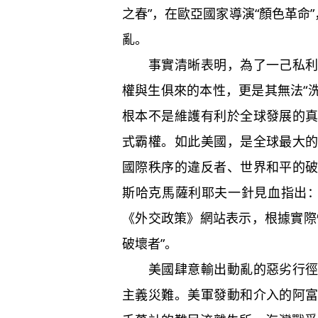
之春”，在歐亞國家導演“顏色革命
亂。
事實清晰表明，為了一己私利，
權與生俱來的本性，更是其無法“洗
根本不是維護有利於全球發展的
式霸權。如此美國，是全球最大
國際秩序的違反者、世界和平的
斯哈克馬薩利耶夫一針見血指出：
《外交政策》網站表示，根據實際
破壞者”。
美國肆意輸出動亂的惡劣行徑給
主義災難。美軍發動和介入的阿