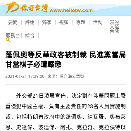
要聞
評論
獨家
視頻
專題
活動
漫説
大陸
台灣
服務台
綜合
蓬佩奧等反華政客被制裁 民進黨當局
甘當棋子必遭嚴懲
2021-01-21 17:39:00
來源：看台海公眾號
外交部21日淩晨宣佈，決定對在涉華問題上嚴
重侵犯中國主權、負有主要責任的28名人員實施制
裁，包括特朗普政府中的蓬佩奧、納瓦羅、奧布萊
恩、史達偉、波廷傑、阿扎、克拉奇、克拉伕特以