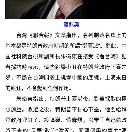
蓬佩奧
台灣《聯合報》文章指出，名列制裁名單上的
基本都是特朗普政府時期的所謂“挺臺派”。對此，中
國社科院台研所副所長朱衛東在接受《看台海》記
者採訪時表示，這些跳梁小丑在特朗普政府下臺之
際，不斷在台灣問題上挑釁中國的底線，上演末日
的瘋狂，不會起到任何作用。
朱衛東指出，特朗普上臺以後，對華採取的極
限施壓。敗選之後，特朗普不甘心下臺，他要給拜
登政府埋釘子、設障礙、造麻煩，以鞏固自己執政
留下來的“反華”政治“遺産”。而蓬佩奧的賣力“演