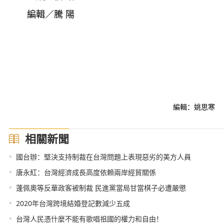
編輯／騰 陽
編輯：姚思寒
相關新聞
•
國台辦：堅決支持制裁在台灣問題上表現惡劣的美方人員
•
唐永紅：台灣經濟成長高度依賴兩岸經貿關係
•
蓬佩奧等反華政客被制裁 民進黨當局甘當棋子必遭嚴懲
•
2020年台灣跨境結婚登記數減少五成
•
台灣人民憑什麼不能有歌唱祖國的權力和自由！