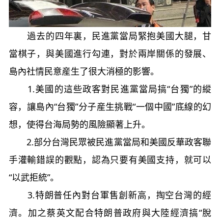
過去的四年裏，民進黨當局緊抱美國大腿，甘
當棋子，與美國進行勾連，對於兩岸關係的發展、
島內社情民意産生了很大消極的影響。
1.美國的這些政客對民進黨當局搞“台獨”的縱
容，讓島內“台獨”分子産生挑戰“一個中國”底線的幻
想，使得台海局勢的風險顯著上升。
2.部分台灣民眾被民進黨當局和美國反華政客聯
手灌輸錯誤的觀點，認為只要有美國支持，就可以
“以武拒統”。
3.特朗普任內對台軍售創新高，掏空台灣的經
濟。加之蔡英文配合特朗普政府與大陸經濟搞“脫