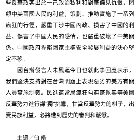
些反華政客出於一己政治私利和對華偏見仇恨，罔
顧中美兩國人民的利益，策劃、推動實施了一系列
瘋狂的行徑，嚴重干涉中國內政、損害了中國的利
益、傷害了中國人民的感情，也嚴重破壞了中美關
係。中國政府捍衛國家主權安全發展利益的決心堅
定不移。
國台辦發言人朱鳳蓮今日也就此事回應表示，
我們堅決支持對在台灣問題上表現惡劣的美方有關
人員實施制裁。民進黨當局瘋狂勾連蓬佩奧等美國
反華勢力進行謀“獨”挑釁，甘當反華勢力的棋子，出
賣民族利益，必將遭到歷史的審判和嚴懲。
主編／伯 皓