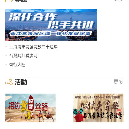
•
上海浦東開發開放三十週年
•
台灣網紅看廣河
•
智行大陸
活動
更多