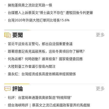
•
擁抱蓬佩奧之流註定死路一條
•
台媒體人上訴蔡英文“博士論文不存在” 遭駁回後今判更審
•
台灣2020年外銷大陸訂單同比增長15.6%
要聞
更多
•
習近平這些名言警句，都出自這個重要會議
•
跟著總書記長見識敲黑板，這些冬奧項目你了解嗎？
•
何為返鄉？何時啟動？誰來檢查？國家衛健委回應
•
大陸對臺工作會議引發島內關注
•
唐永紅：台灣經濟成長高度依賴兩岸經貿關係
評論
更多
•
社評：台當局串通蓬佩奧欲製造“特規拜隨”
•
總台海峽時評 | 蔡英文之流已成美國政客耍弄的馬戲猴