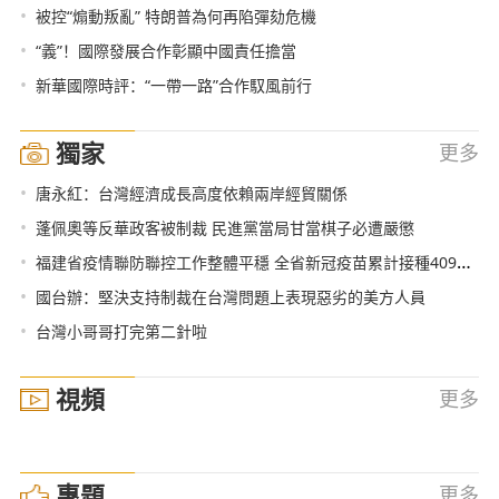
•
被控“煽動叛亂” 特朗普為何再陷彈劾危機
•
“義”！國際發展合作彰顯中國責任擔當
•
新華國際時評：“一帶一路”合作馭風前行
獨家
更多
•
唐永紅：台灣經濟成長高度依賴兩岸經貿關係
•
蓬佩奧等反華政客被制裁 民進黨當局甘當棋子必遭嚴懲
•
福建省疫情聯防聯控工作整體平穩 全省新冠疫苗累計接種409190人次
•
國台辦：堅決支持制裁在台灣問題上表現惡劣的美方人員
•
台灣小哥哥打完第二針啦
視頻
更多
專題
更多