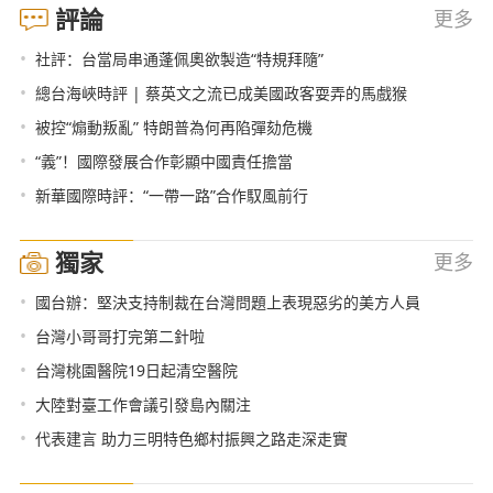
評論
更多
•
社評：台當局串通蓬佩奧欲製造“特規拜隨”
•
總台海峽時評 | 蔡英文之流已成美國政客耍弄的馬戲猴
•
被控“煽動叛亂” 特朗普為何再陷彈劾危機
•
“義”！國際發展合作彰顯中國責任擔當
•
新華國際時評：“一帶一路”合作馭風前行
獨家
更多
•
國台辦：堅決支持制裁在台灣問題上表現惡劣的美方人員
•
台灣小哥哥打完第二針啦
•
台灣桃園醫院19日起清空醫院
•
大陸對臺工作會議引發島內關注
•
代表建言 助力三明特色鄉村振興之路走深走實