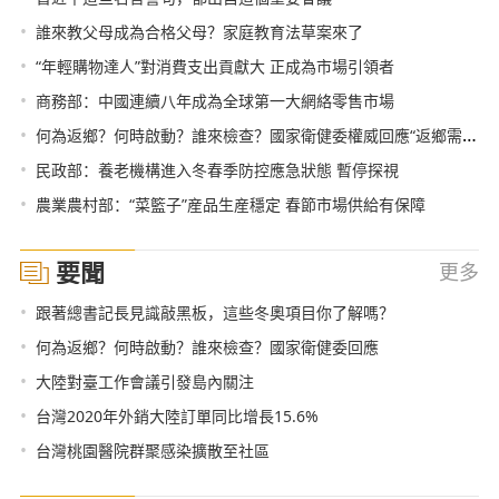
•
誰來教父母成為合格父母？家庭教育法草案來了
•
“年輕購物達人”對消費支出貢獻大 正成為市場引領者
•
商務部：中國連續八年成為全球第一大網絡零售市場
•
何為返鄉？何時啟動？誰來檢查？國家衛健委權威回應“返鄉需持陰性核酸檢測”相關焦點
•
民政部：養老機構進入冬春季防控應急狀態 暫停探視
•
農業農村部：“菜籃子”産品生産穩定 春節市場供給有保障
要聞
更多
•
跟著總書記長見識敲黑板，這些冬奧項目你了解嗎？
•
何為返鄉？何時啟動？誰來檢查？國家衛健委回應
•
大陸對臺工作會議引發島內關注
•
台灣2020年外銷大陸訂單同比增長15.6%
•
台灣桃園醫院群聚感染擴散至社區