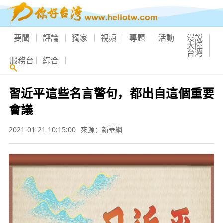
要聞
評論
獨家
視頻
專題
活動
漫説
大陸
台灣
服務台
綜合
習近平這些名言警句，都出自這個重要
會議
2021-01-21 10:15:00
來源：新華網