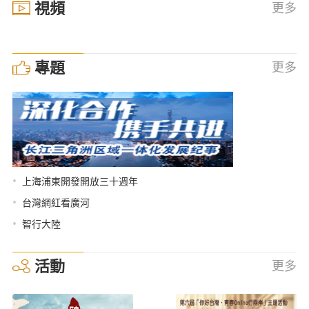
視頻
更多
專題
更多
•
上海浦東開發開放三十週年
•
台灣網紅看廣河
•
智行大陸
活動
更多