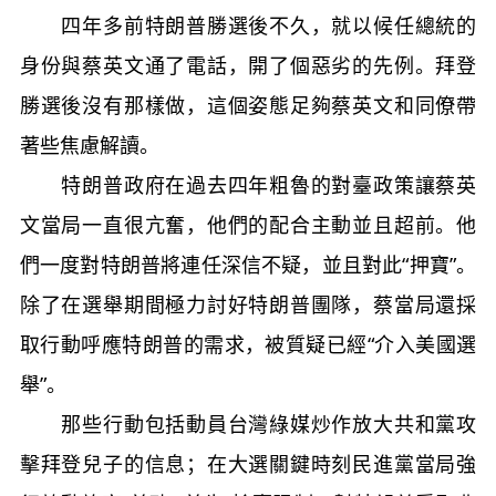
四年多前特朗普勝選後不久，就以候任總統的
身份與蔡英文通了電話，開了個惡劣的先例。拜登
勝選後沒有那樣做，這個姿態足夠蔡英文和同僚帶
著些焦慮解讀。
特朗普政府在過去四年粗魯的對臺政策讓蔡英
文當局一直很亢奮，他們的配合主動並且超前。他
們一度對特朗普將連任深信不疑，並且對此“押寶”。
除了在選舉期間極力討好特朗普團隊，蔡當局還採
取行動呼應特朗普的需求，被質疑已經“介入美國選
舉”。
那些行動包括動員台灣綠媒炒作放大共和黨攻
擊拜登兒子的信息；在大選關鍵時刻民進黨當局強