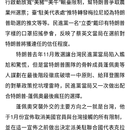
行啟動放寬“美豬”“美牛”輸臺限制，幫特朗普爭取農
業州選票；臺“駐美代表處”推特轉發梅拉尼婭為特朗
普助選的推文等等。民進黨一名“立委”戴印有特朗普
字樣的口罩招搖參會，反映了蔡英文當局在選前對
特朗普將獲連任的信任程度。
特朗普去年11月敗選讓台灣民進黨當局陷入尷
尬和驚慌，但是當特朗普團隊的骨幹成員蓬佩奧等
人謀劃在最後階段徹底破壞一中原則、給拜登團隊
的對華政策挖坑埋雷時，民進黨當局又一次做出配
合特朗普-蓬佩奧最後瘋狂的選擇。
蓬佩奧突襲外交的主要方向之一就是台灣，他
于1月份宣佈取消美國官員與台灣接觸的所有限制，
並在這一宣佈之前做出決定派美駐聯合國代表克拉