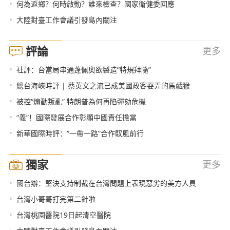
•
何為返鄉？何時啟動？誰來檢查？國家衛健委回應
•
大陸對臺工作會議引發島內關注
評論
更多
•
社評：台當局串通蓬佩奧欲製造“特規拜隨”
•
總台海峽時評 | 蔡英文之流已成美國政客耍弄的馬戲猴
•
被控“煽動叛亂” 特朗普為何再陷彈劾危機
•
“義”！國際發展合作彰顯中國責任擔當
•
新華國際時評：“一帶一路”合作馭風前行
獨家
更多
•
國台辦：堅決支持制裁在台灣問題上表現惡劣的美方人員
•
台灣小哥哥打完第二針啦
•
台灣桃園醫院19日起清空醫院