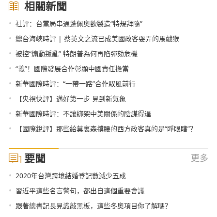
相關新聞
•
社評：台當局串通蓬佩奧欲製造“特規拜隨”
•
總台海峽時評 | 蔡英文之流已成美國政客耍弄的馬戲猴
•
被控“煽動叛亂” 特朗普為何再陷彈劾危機
•
“義”！國際發展合作彰顯中國責任擔當
•
新華國際時評：“一帶一路”合作馭風前行
•
【央視快評】邁好第一步 見到新氣象
•
新華國際時評：不讓綁架中美關係的陰謀得逞
•
【國際銳評】那些給莫裏森撐腰的西方政客真的是“睜眼瞎”？
要聞
更多
•
2020年台灣跨境結婚登記數減少五成
•
習近平這些名言警句，都出自這個重要會議
•
跟著總書記長見識敲黑板，這些冬奧項目你了解嗎？