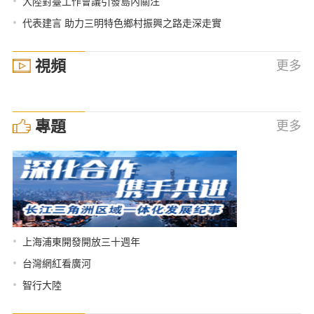
•
大陸對臺工作會議引發島內關注
•
代表建言 助力三明特色鄉村振興之路走深走實
視頻
更多
專題
更多
•
上海浦東開發開放三十週年
•
台灣網紅看廣河
•
智行大陸