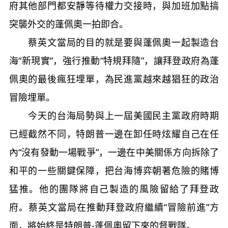
府其他部門都安靜等待權力交接時，與加班加點搞
突襲外交的蓬佩奧一拍即合。
蔡英文當局的目的就是要與蓬佩奧一起製造台
海“新現實”，強行推動“特規拜隨”，讓拜登政府為蓬
佩奧的最後瘋狂埋單，為民進黨越來越猖狂的政治
冒險埋單。
今天的台海局勢與上一屆美國民主黨政府時期
已經截然不同，特朗普一邊在卸任時炫耀自己在任
內“沒有發動一場戰爭”，一邊在中美關係方向拆除了
和平的一些關鍵保障，把台海博弈朝著危險的賭博
猛推。他的團隊將自己製造的風險留給了拜登政
府。蔡英文當局在推動拜登政府繼續“冒險前進”方
面，將始終是特朗普-蓬佩奧留下來的督戰隊。