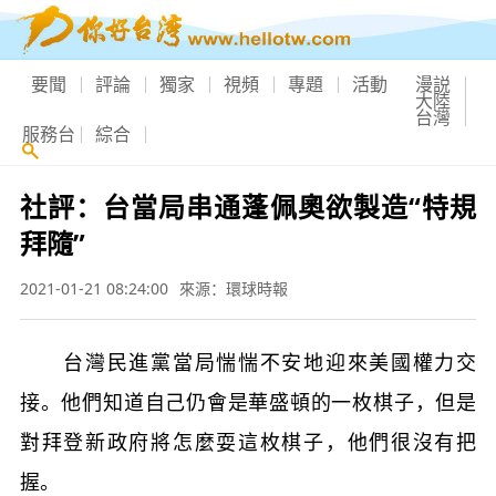
要聞
評論
獨家
視頻
專題
活動
漫説
大陸
台灣
服務台
綜合
社評：台當局串通蓬佩奧欲製造“特規
拜隨”
2021-01-21 08:24:00
來源：環球時報
台灣民進黨當局惴惴不安地迎來美國權力交
接。他們知道自己仍會是華盛頓的一枚棋子，但是
對拜登新政府將怎麼耍這枚棋子，他們很沒有把
握。