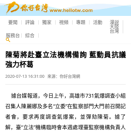
要聞
評論
獨家
視頻
專題
活動
漫説
大陸
台灣
服務台
綜合
陳菊將赴臺立法機構備詢 藍動員抗議
強力杯葛
2020-07-13 16:31:00
來源：你好台灣網
據台媒報道，今日上午，高雄市731氣爆調查小組
召集人陳麗娜及多名“立委”在監察部門大門前召開記
者會，要求再度調查氣爆案，並彈劾陳菊。據了
解，臺“立法”機構臨時會本週處理臺監察機構負責人