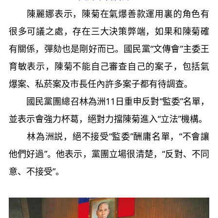
陳麗娜表示，陳菊在氣爆善款運用裏的角色有
很多可議之處，存在三大決策弊端，如果和陳菊確
有關係，彈劾也是剛好而已。國民黨“文傳會”主委王
育敏表示，陳菊不能自己審查自己的案子，包括氣
爆案、私菸案及市長任內許多案子都有待調查。
國民黨團總召林為洲11日重申反對“監委”名單，
並表示會強力杯葛，絕對力擋陳菊進入“立法”機構。
林為洲説，絕不接受“監委”酬庸名單，“不會讓
他們好過”。他表示，黨團立場很清楚，“反對、不同
意、不接受”。