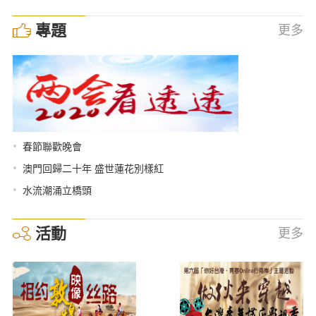
專題
更多
•
春節聯歡晚會
•
澳門回歸二十年 盛世蓮花別樣紅
•
水流潮涌立橋頭
活動
更多