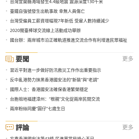
•
台灣宜蘭縣海域發生4.4級地震 震源深度130千米
•
臺鐵自強號發生出軌事故 幸無人員傷亡
•
台灣受僱員工薪資增幅現7年新低 受雇人數持續減少
•
2020閩臺棒球交流線上活動成功舉辦
•
國台辦：兩岸城市沿正確軌道推進交流合作有利增進民眾福祉
要聞
更多
•
習近平對進一步做好防汛救災工作作出重要指示
•
反中亂港勢力抹黑香港國安法的“新裝”與“老調”
•
國際人士：香港國安法確保香港繁榮穩定
•
台胞祖地福建漳州：“根親”文化促兩岸民間交流
•
兩岸粉絲同慶“圓仔”七歲生日
評論
更多
•
妄責香港國安法第43條 民進黨當局禍心不已