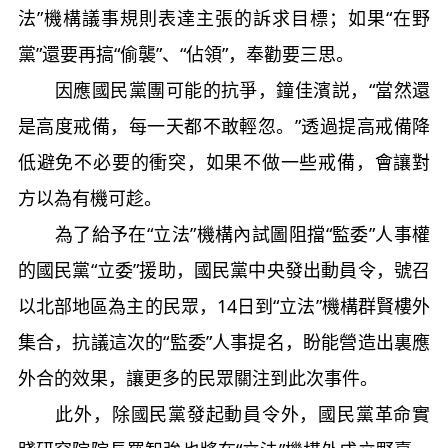
法”機構議事規則表達主張的訴求目標；如果“在野
黨”還要再搞“偷襲”、“佔領”，奉勸要三思。
因應國民黨團可能的抗爭，鐘佳濱説，“當然還
是高度戒備，每一天都不敢輕忽。”透過提高戒備降
低避免不必要的衝突，如果不做一些戒備，會讓對
方以為有機可趁。
為了給予在“立法”機構內試圖阻擋“監委”人事權
的國民黨“立委”援助，國民黨中央發出動員令，號召
以北部地區為主的民眾，14日到“立法”機構群賢樓外
集合，抗議這次的“監委”人事提名，盼能營造出裏應
外合的效果，讓更多的民眾關注到此次事件。
此外，除國民黨發起動員令外，國民黨革命實