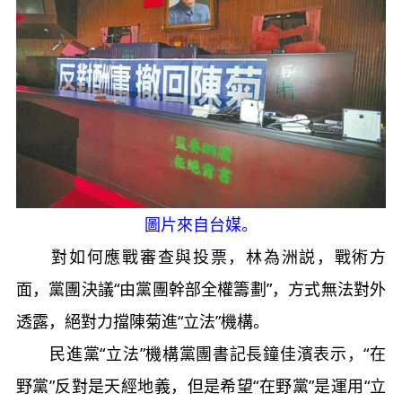
圖片來自台媒。
對如何應戰審查與投票，林為洲説，戰術方
面，黨團決議“由黨團幹部全權籌劃”，方式無法對外
透露，絕對力擋陳菊進“立法”機構。
民進黨“立法”機構黨團書記長鐘佳濱表示，“在
野黨”反對是天經地義，但是希望“在野黨”是運用“立