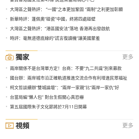
•
大灣區之聲熱評： “一國”之本更加鞏固 “兩制”之利更加彰顯
•
新華時評：蓬佩奧“碰瓷”中國，終將四處碰壁
•
大灣區之聲熱評：“港區國安法”落地 香港再出發啟航
•
時評：毫無道德底線的“謊言復讀機”讓美國蒙羞
獨家
更多
•
兩岸關係不是台灣單方定！台商：不要“九二共識”別來募款
•
國台辦：兩岸城市沿正確軌道推進交流合作有利增進民眾福祉
•
柯文哲談續辦“雙城論壇”：“兩岸一家親”比“兩岸一家仇”好
•
台當局編“懶人包” 對台生假關心真恐嚇
•
第五屆國際朱子文化節將於7月11日開幕
視頻
更多