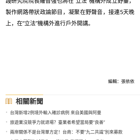
踐研究院院長羅智強也將在“立法”機構外成立野臺，
製作網路帶狀政論節目，凝聚在野聲音，接連5天晚
上，在“立法”機構外進行戶外開講。
編輯：張依依
相關新聞
•
台灣新增2例境外輸入確診病例 來自美國與阿曼
•
旅遊業沒競爭力就退場？臺業者希望當局要“良善”
•
兩岸關係不是台灣單方定！台商：不要“九二共識”別來募款