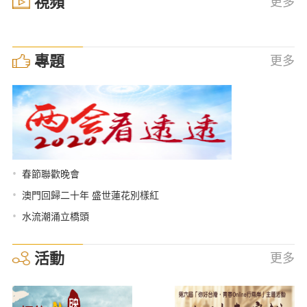
視頻
更多
專題
更多
•
春節聯歡晚會
•
澳門回歸二十年 盛世蓮花別樣紅
•
水流潮涌立橋頭
活動
更多