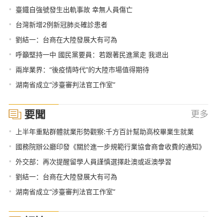
•
臺鐵自強號發生出軌事故 幸無人員傷亡
•
台灣新增2例新冠肺炎確診患者
•
劉結一：台商在大陸發展大有可為
•
呼籲堅持一中 國民黨要員：若跟著民進黨走 我退出
•
兩岸業界：“後疫情時代”的大陸市場值得期待
•
湖南省成立“涉臺審判法官工作室”
要聞
更多
•
上半年重點群體就業形勢觀察:千方百計幫助高校畢業生就業
•
國務院辦公廳印發《關於進一步規範行業協會商會收費的通知》
•
外交部：再次提醒留學人員謹慎選擇赴澳或返澳學習
•
劉結一：台商在大陸發展大有可為
•
湖南省成立“涉臺審判法官工作室”