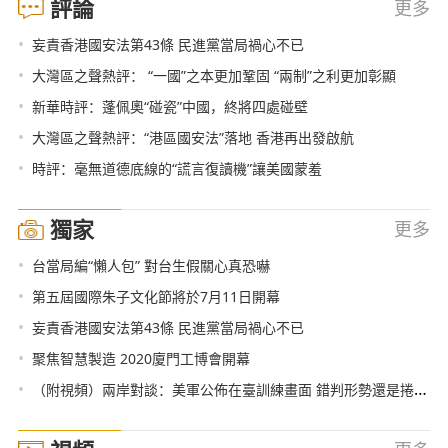
評論
更多
•
妄責香港國安法第43條 民進黨當局禍心不已
•
大灣區之聲熱評： “一國”之本更加鞏固 “兩制”之利更加彰顯
•
新華時評：蓬佩奧“碰瓷”中國，終將四處碰壁
•
大灣區之聲熱評：“港區國安法”落地 香港再出發啟航
•
時評：毫無道德底線的“謊言復讀機”讓美國蒙羞
獨家
更多
•
台當局編“懶人包” 對台生假關心真恐嚇
•
第五屆國際朱子文化節將於7月11日開幕
•
妄責香港國安法第43條 民進黨當局禍心不已
•
聚焦智慧製造 2020廈門工博會開幕
•
（附視頻）兩岸對談：美軍公佈在臺訓練畫面 錯判形勢還是捲入戰爭？