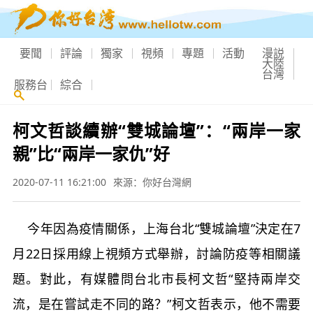
要聞
評論
獨家
視頻
專題
活動
漫説
大陸
台灣
服務台
綜合
柯文哲談續辦“雙城論壇”：“兩岸一家
親”比“兩岸一家仇”好
2020-07-11 16:21:00
來源：你好台灣網
今年因為疫情關係，上海台北“雙城論壇”決定在7
月22日採用線上視頻方式舉辦，討論防疫等相關議
題。對此，有媒體問台北市長柯文哲“堅持兩岸交
流，是在嘗試走不同的路？”柯文哲表示，他不需要