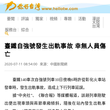
要聞
評論
獨家
視頻
專題
活動
漫説
大陸
台灣
服務台
綜合
臺鐵自強號發生出軌事故 幸無人員傷
亡
2020-07-11 08:54:00
來源：中國新聞網
臺鐵140車次自強號列車10日傍晚6時許從彰化火車站
發車時，發生出軌事故，造成上下行列車延誤。
據“中央社”、《聯合報》等媒體報道，該趟列車剛駛
出便出現車頭與兩節車廂傾斜，隨後在站內發生出軌事