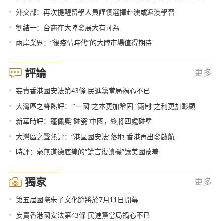
•
外交部：再次提醒留學人員謹慎選擇赴澳或返澳學習
•
劉結一：台商在大陸發展大有可為
•
兩岸業界：“後疫情時代”的大陸市場值得期待
評論
更多
•
妄責香港國安法第43條 民進黨當局禍心不已
•
大灣區之聲熱評： “一國”之本更加鞏固 “兩制”之利更加彰顯
•
新華時評：蓬佩奧“碰瓷”中國，終將四處碰壁
•
大灣區之聲熱評：“港區國安法”落地 香港再出發啟航
•
時評：毫無道德底線的“謊言復讀機”讓美國蒙羞
獨家
更多
•
第五屆國際朱子文化節將於7月11日開幕
•
妄責香港國安法第43條 民進黨當局禍心不已