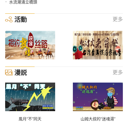
•
水流潮涌立橋頭
活動
更多
漫説
更多
風月“不”同天
山姆大叔的“迷魂湯”