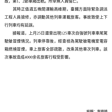
故，第1、2節車廂出軌。所幸無人員傷亡。
其時正值週五晚間運輸高峰期，臺鐵方面除緊急調派
工程人員搶修，亦調動其他列車運載旅客。事故致使上下
行列車均有延誤。
據報道，上月25日還曾出現125車次自強號列車車尾駕
駛艙冒煙情況。列車停靠後，經查檢為駕駛艙電機室電容
箱燃燒冒煙，車上旅客全部疏散，改乘其他車次列車。該
次事故造成4000余名旅客行程受影響。
編輯：李婷婷