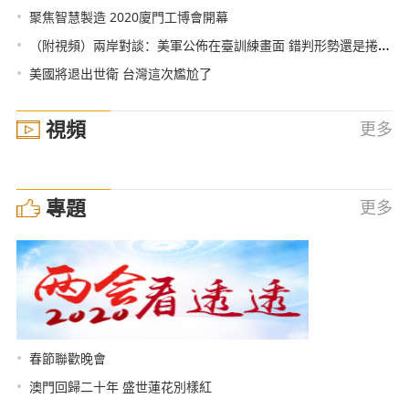
•
聚焦智慧製造 2020廈門工博會開幕
•
（附視頻）兩岸對談：美軍公佈在臺訓練畫面 錯判形勢還是捲入戰爭？
•
美國將退出世衛 台灣這次尷尬了
視頻
更多
專題
更多
•
春節聯歡晚會
•
澳門回歸二十年 盛世蓮花別樣紅