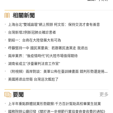
相關新聞
•
上海台北“雙城論壇”網上照辦 柯文哲：保持交流才會有善意
•
台灣新增2例新冠肺炎確診患者
•
劉結一：台商在大陸發展大有可為
•
呼籲堅持一中 國民黨要員：若跟著民進黨走 我退出
•
兩岸業界：“後疫情時代”的大陸市場值得期待
•
湖南省成立“涉臺審判法官工作室”
•
（附視頻）兩岸對談：美軍公佈在臺訓練畫面 錯判形勢還是捲入戰爭？
•
美國將退出世衛 台灣這次尷尬了
要聞
更多
•
上半年重點群體就業形勢觀察:千方百計幫助高校畢業生就業
•
國務院辦公廳印發《關於進一步規範行業協會商會收費的通知》