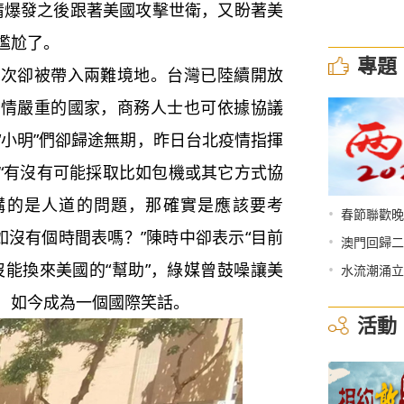
情爆發之後跟著美國攻擊世衛，又盼著美
尷尬了。
專題
卻被帶入兩難境地。台灣已陸續開放
疫情嚴重的國家，商務人士也可依據協議
“小明”們卻歸途無期，昨日台北疫情指揮
“有沒有可能採取比如包機或其它方式協
你講的是人道的問題，那確實是應該要考
•
春節聯歡晚
如沒有個時間表嗎？”陳時中卻表示“目前
•
澳門回歸二
沒能換來美國的“幫助”，綠媒曾鼓噪讓美
•
水流潮涌立
，如今成為一個國際笑話。
活動