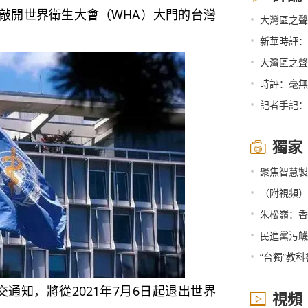
敲開世界衛生大會（WHA）大門的台灣
•
大灣區之聲熱
•
新華時評：
•
大灣區之聲
•
時評：毫無
•
記者手記：
獨家
•
聚焦智慧製
•
（附視頻）兩
•
朱松嶺：香
•
民進黨污衊
•
“台獨”教
知，將從2021年7月6日起退出世界
視頻