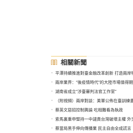
相關新聞
•
平潭持續推進對臺金融改革創新 打造兩岸
•
兩岸業界：“後疫情時代”的大陸市場值得
•
湖南省成立“涉臺審判法官工作室”
•
（附視頻）兩岸對談：美軍公佈在臺訓練畫
•
蔡英文惡招控制輿論 吃相難看為執政
•
索馬裏重申堅持一中譴責台灣破壞主權 外
•
蔡當局黑手伸向傳播業 民主自由全成謊言