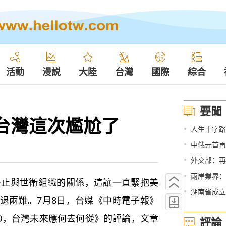
活動
漫説
大陸
台灣
國際
綜合
要聞
台灣這次尷尬了
•
人生十字路
•
中俄元首再
•
外交部：再
•
兩岸業界：
止與世衛組織的關係，這讓一直緊抱美
•
湖南省成立
退兩難。7月8日，台媒《中時電子報》
O，台灣未來應何去何從》的評論，文章
評論