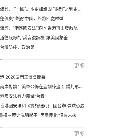
評： “一國”之本更加鞏固 “兩制”之利更加彰顯
蓬佩奧“碰瓷”中國，終將四處碰壁
熱評：“港區國安法”落地 香港再出發啟航
道德底線的“謊言復讀機”讓美國蒙羞
台灣防疫，政治第一
更多
造 2020廈門工博會開幕
岸對談：美軍公佈在臺訓練畫面 錯判形勢還是捲入戰爭？
港國安法有力震懾“台獨”
香港國安法和《實施細則》 國台辦:做賊心虛
科書扭曲歷史洗腦學子 “再皇民化”沒有未來
更多