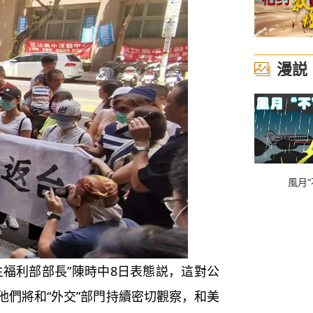
漫説
風月“
福利部部長”陳時中8日表態説，這對公
他們將和“外交”部門持續密切觀察，和美