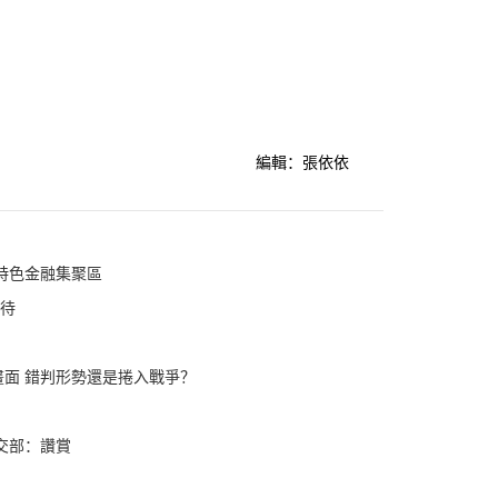
編輯：張依依
特色金融集聚區
期待
面 錯判形勢還是捲入戰爭？
交部：讚賞