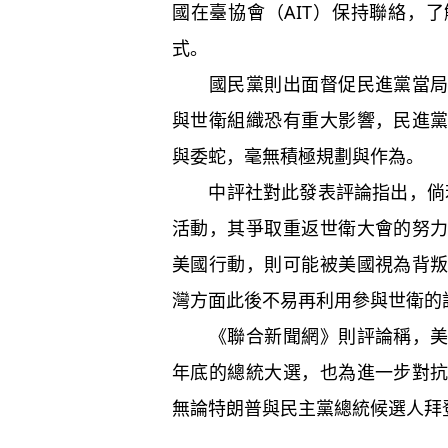
國在臺協會（AIT）保持聯絡，
式。
國民黨則出面督促民進黨當局回
與世衛組織恐有重大影響，民進
與委蛇，毫無積極規劃與作為。
中評社對此發表評論指出，倘若
活動，其爭取重返世衛大會的努
美國行動，則可能被美國視為背
灣方面此後不易再利用參與世衛的話
《聯合新聞網》則評論稱，美國
年底的總統大選，也為進一步對
無論特朗普與民主黨總統候選人拜