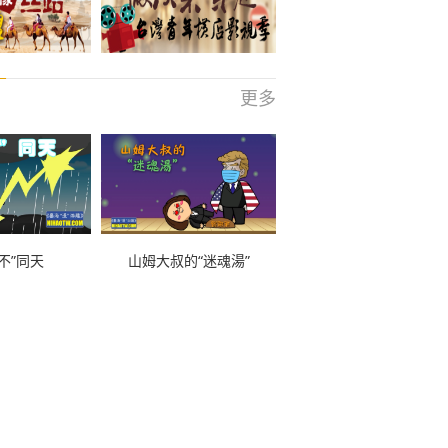
更多
不”同天
山姆大叔的“迷魂湯”