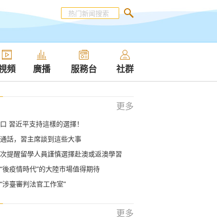
視頻
廣播
服務台
社群
更多
口 習近平支持這樣的選擇！
通話，習主席談到這些大事
次提醒留學人員謹慎選擇赴澳或返澳學習
“後疫情時代”的大陸市場值得期待
“涉臺審判法官工作室”
更多