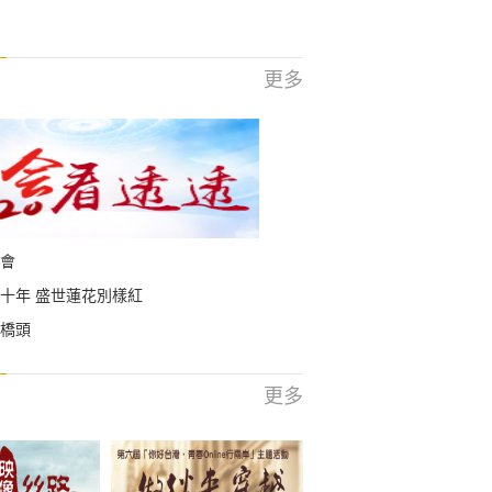
更多
會
十年 盛世蓮花別樣紅
橋頭
更多