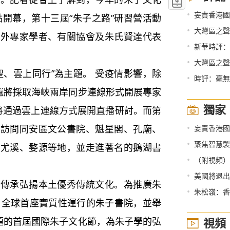
•
妄責香港國
點開幕，第十三屆“朱子之路”研習營活動
•
大灣區之聲熱
內外專家學者、有關協會及朱氏賢達代表
•
新華時評：
•
大灣區之聲
、雲上同行”為主題。 受疫情影響，除
•
時評：毫無
，還將採取海峽兩岸同步連線形式開展專家
獨家
將通過雲上連線方式展開直播研討。而第
•
將訪問同安區文公書院、魁星閣、孔廟、
妄責香港國
•
聚焦智慧製
赴尤溪、婺源等地，並走進著名的鵝湖書
•
（附視頻）兩
•
美國將退出
承弘揚本土優秀傳統文化。為推廣朱
•
朱松嶺：香
成了全球首座實質性運行的朱子書院，並舉
主題的首屆國際朱子文化節，為朱子學的弘
視頻