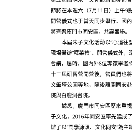
節將在本週六（7月11日）上午9
開營儀式也于當天同步舉行。國
將齊聚廈門市同安區，共襄盛舉。
本屆朱子文化活動以“心追往聖
現場舉辦“釋菜禮”、開營儀式外
會講，屆時，國內外8位專家學者
十三屆研習營開營後，營員們也
文筆塔公園等地，隨後離開同安
院與白鹿洞書院。
據悉，廈門市同安區歷來重視傳
子文化，2016年同安區率先建
辦了以“閩學源頭、文化同安”為