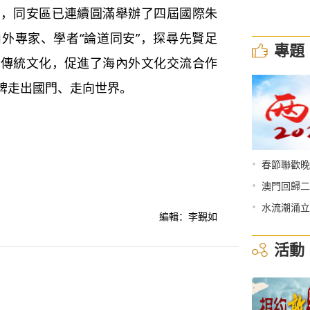
日，同安區已連續圓滿舉辦了四屆國際朱
內外專家、學者“論道同安”，探尋先賢足
專題
秀傳統文化，促進了海內外文化交流合作
品牌走出國門、走向世界。
•
春節聯歡晚
•
澳門回歸二
•
水流潮涌立
編輯：李覲如
活動