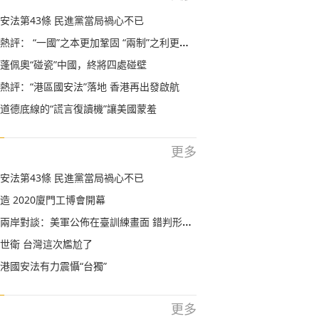
安法第43條 民進黨當局禍心不已
評： “一國”之本更加鞏固 “兩制”之利更加彰顯
蓬佩奧“碰瓷”中國，終將四處碰壁
熱評：“港區國安法”落地 香港再出發啟航
道德底線的“謊言復讀機”讓美國蒙羞
更多
安法第43條 民進黨當局禍心不已
造 2020廈門工博會開幕
岸對談：美軍公佈在臺訓練畫面 錯判形勢還是捲入戰爭？
世衛 台灣這次尷尬了
港國安法有力震懾“台獨”
更多