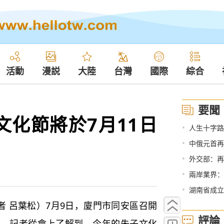
活動
漫説
大陸
台灣
國際
綜合
要聞
文化節將於7月11日
•
人生十字路
•
中俄元首再
•
外交部：再
•
兩岸業界：
•
湖南省成立
 呂葉松）7月9日，廈門市同安區召開
評論
會。記者從會上了解到，今年的朱子文化