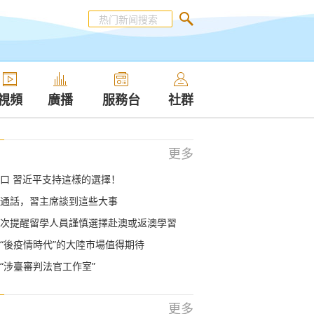
視頻
廣播
服務台
社群
更多
口 習近平支持這樣的選擇！
通話，習主席談到這些大事
次提醒留學人員謹慎選擇赴澳或返澳學習
“後疫情時代”的大陸市場值得期待
“涉臺審判法官工作室”
更多