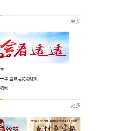
更多
會
十年 盛世蓮花別樣紅
橋頭
更多