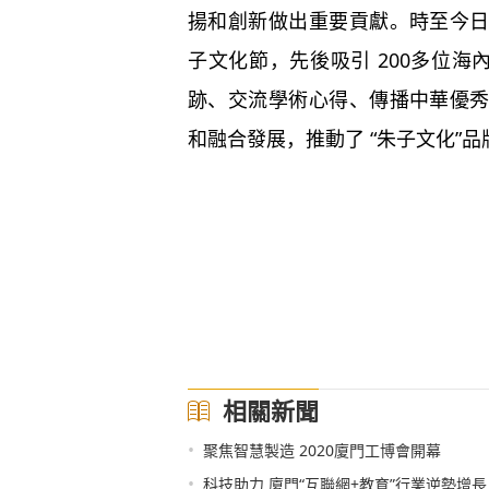
揚和創新做出重要貢獻。時至今
子文化節，先後吸引 200多位海
跡、交流學術心得、傳播中華優
和融合發展，推動了 “朱子文化”
相關新聞
•
聚焦智慧製造 2020廈門工博會開幕
•
科技助力 廈門“互聯網+教育”行業逆勢增長