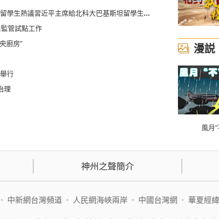
院留學生熱議習近平主席給北科大巴基斯坦留學生的回信
口監管試點工作
央廚房”
漫説
廈舉行
治理
風月“
神州之聲簡介
•
中新網台灣頻道
•
人民網海峽兩岸
•
中國台灣網
•
華夏經