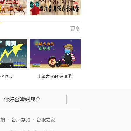
更多
不”同天
山姆大叔的“迷魂湯”
你好台灣網簡介
緯網
•
台海寬頻
•
台胞之家