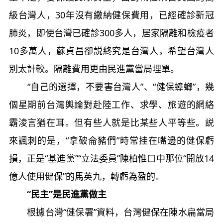
級台灣人，30年沒有繳納健保費用，已經確診新冠
肺炎，即使台灣已確診300多人，居家隔離和檢疫者
10多萬人，蘇貞昌卻説終究是台灣人，希望台灣人
別太計較。隔離費用更由民進黨當局埋單。
“自己的選擇，不要害台灣人”、“健保蟑螂”，幾
個星期前台灣輿論對赴陸工作、求學、旅遊的網絡
霸淩言猶在耳。但有些人就是比某些人平等些。説
來諷刺的是，“拿破侖豬們”時常挂在嘴邊的健保虧
損，正是“基進黨”“立法委員”陳柏惟口中那位“開放14
億人使用健保”的馬英九，轉虧為盈的。
“民主”是民進黨做主
根據台灣“健保署”資料，台灣健保在陳水扁當局