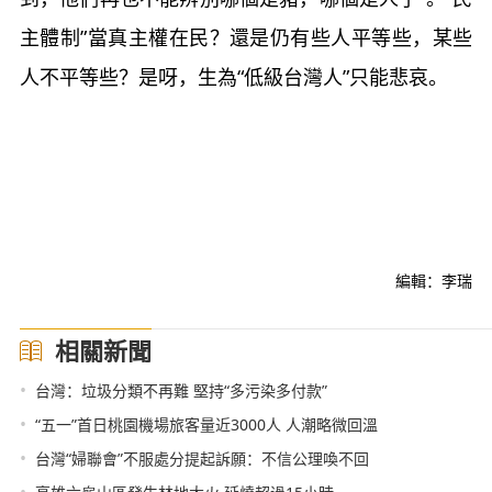
主體制”當真主權在民？還是仍有些人平等些，某些
人不平等些？是呀，生為“低級台灣人”只能悲哀。
編輯：李瑞
相關新聞
•
台灣：垃圾分類不再難 堅持“多污染多付款”
•
“五一”首日桃園機場旅客量近3000人 人潮略微回溫
•
台灣“婦聯會”不服處分提起訴願：不信公理喚不回
•