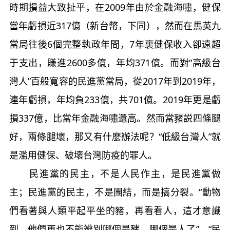
時期損益大致扯平，在2009年由於金融海嘯，健保
當年虧損近317億（新台幣，下同），然而在馬英九
當局往後6個完整執政年間，7年裏健保收入卻遠超
于支出，賺進2600多億，年均371億。而對“高級台
灣人”百般寬容的民進黨當局，從2017年到2019年，
連年虧損，年均負233億，共701億。2019年更是虧
損337億，比當年金融海嘯還高。然而當豬説四條腿
好，兩條腿壞，那又有什麼辦法呢？“低級台灣人”就
是濫用健保、破壞台灣防疫的罪人。
民進黨的民主，不是人民作主，是民進黨做
主；民進黨的民主，不是團結，而是搞分裂。“動物
們看著與人類平起平坐的豬，再看看人，這才意識
到，他們再也不能辨別哪個是豬，哪個是人了”。“民