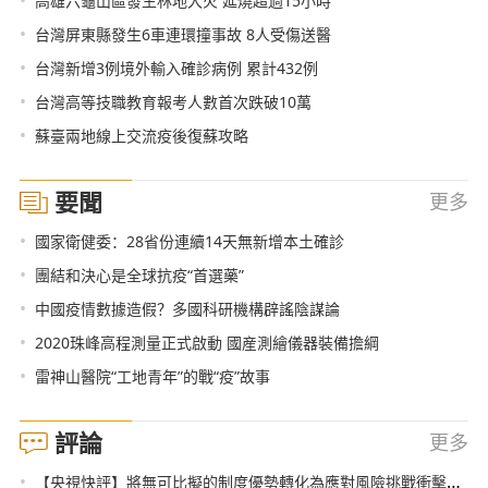
高雄六龜山區發生林地大火 延燒超過15小時
•
台灣屏東縣發生6車連環撞事故 8人受傷送醫
•
台灣新增3例境外輸入確診病例 累計432例
•
台灣高等技職教育報考人數首次跌破10萬
•
蘇臺兩地線上交流疫後復蘇攻略
要聞
更多
•
國家衛健委：28省份連續14天無新增本土確診
•
團結和決心是全球抗疫“首選藥”
•
中國疫情數據造假？多國科研機構辟謠陰謀論
•
2020珠峰高程測量正式啟動 國産測繪儀器裝備擔綱
•
雷神山醫院“工地青年”的戰“疫”故事
評論
更多
•
【央視快評】將無可比擬的制度優勢轉化為應對風險挑戰衝擊的勝勢