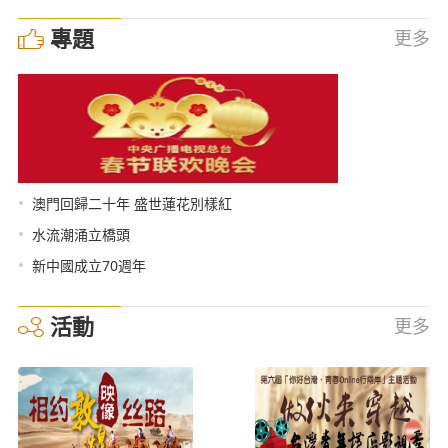
專題
更多
•
澳門回歸二十年 盛世蓮花別樣紅
•
水流潮涌立橋頭
•
新中國成立70週年
活動
更多