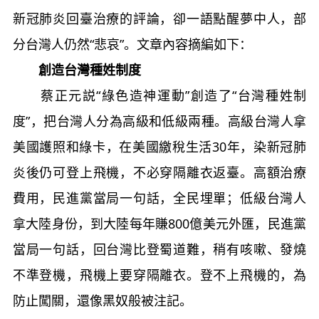
新冠肺炎回臺治療的評論，卻一語點醒夢中人，部
分台灣人仍然“悲哀”。文章內容摘編如下：
創造台灣種姓制度
蔡正元説“綠色造神運動”創造了“台灣種姓制
度”，把台灣人分為高級和低級兩種。高級台灣人拿
美國護照和綠卡，在美國繳稅生活30年，染新冠肺
炎後仍可登上飛機，不必穿隔離衣返臺。高額治療
費用，民進黨當局一句話，全民埋單；低級台灣人
拿大陸身份，到大陸每年賺800億美元外匯，民進黨
當局一句話，回台灣比登蜀道難，稍有咳嗽、發燒
不準登機，飛機上要穿隔離衣。登不上飛機的，為
防止闖關，還像黑奴般被注記。