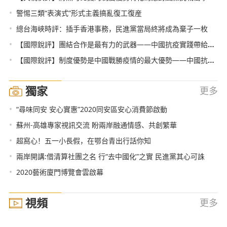
•
警惕三類“表演式”形式主義搞亂復工復産
•
總台海峽時評：插手香港事務，民進黨當局終將成為棄子一枚
•
【國際銳評】團結合作是最有力的武器——中國抗疫實踐帶給世界的思考之三
•
【國際銳評】制度優勢是中國戰勝疫情的最大優勢——中國抗疫實踐帶給世界的思考之二
獨家
更多
•
“尋味同安 安心實惠”2020同安區安心消費節啟動
•
蘇州-高雄專家視訊交流 盼兩岸融通情感、共創繁華
•
超窩心！五一小長假，在鄂台青出行話你知
•
兩岸開講:借清算社團之名 行“去中國化”之實 民進黨其心可誅
•
2020藝術廈門博覽會雲啟幕
視頻
更多