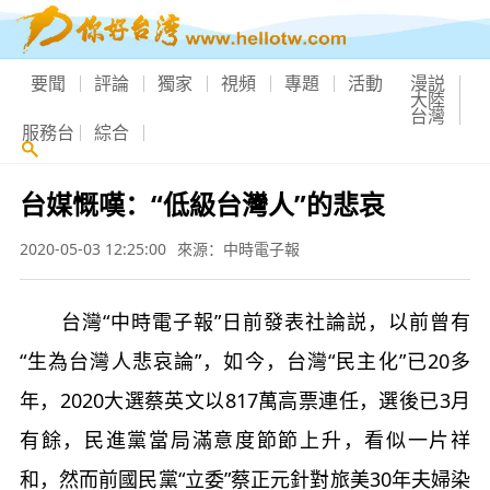
要聞
評論
獨家
視頻
專題
活動
漫説
大陸
台灣
服務台
綜合
台媒慨嘆：“低級台灣人”的悲哀
2020-05-03 12:25:00
來源：中時電子報
台灣“中時電子報”日前發表社論説，以前曾有
“生為台灣人悲哀論”，如今，台灣“民主化”已20多
年，2020大選蔡英文以817萬高票連任，選後已3月
有餘，民進黨當局滿意度節節上升，看似一片祥
和，然而前國民黨“立委”蔡正元針對旅美30年夫婦染