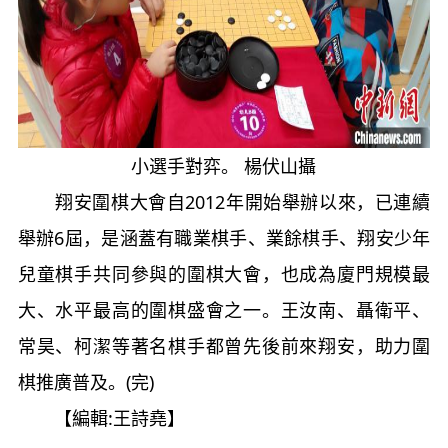
小選手對弈。 楊伏山攝
翔安圍棋大會自2012年開始舉辦以來，已連續
舉辦6屆，是涵蓋有職業棋手、業餘棋手、翔安少年
兒童棋手共同參與的圍棋大會，也成為廈門規模最
大、水平最高的圍棋盛會之一。王汝南、聶衛平、
常昊、柯潔等著名棋手都曾先後前來翔安，助力圍
棋推廣普及。(完)
【編輯:王詩堯】