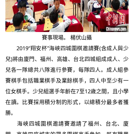
賽事現場。 楊伏山攝
2019“翔安杯”海峽四城圍棋邀請賽(含成人與少
兒)將由廈門、福州、高雄、台北四城組成成人、少
兒各一隊總共八隊進行參賽，每隊四人。成人組參
賽棋手包括職業棋手及業餘棋手，四人中至少有一
位女棋手。少兒組選手年齡在7至12歲之間，且小學
在讀。比賽採用積分制的形式，以總積分最多者獲
勝。
海峽四城圍棋邀請賽邀請了福州、台北、廈