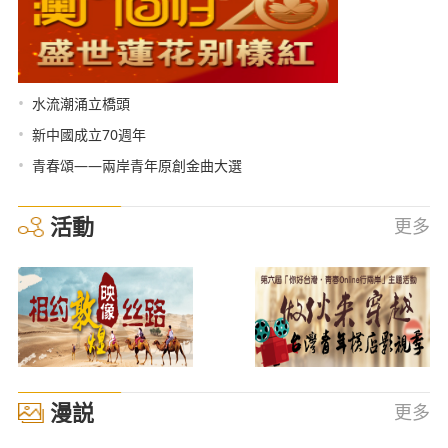
•
水流潮涌立橋頭
•
新中國成立70週年
•
青春頌——兩岸青年原創金曲大選
活動
更多
漫説
更多