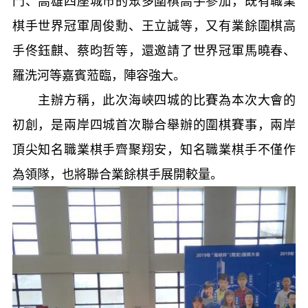
門、高雄四座城市的眾多圍棋高手參加，既有職業
棋手世界冠軍周俊勳、王立誠等，又有業餘圍棋高
手佟鈺麒、蔡昀哲等，還邀請了世界冠軍馬曉春、
羅洗河等嘉賓蒞臨，陣容強大。
主辦方稱，此次海峽四城的比賽為本次大會的
初創，是兩岸四城首次聯合舉辦的圍棋賽事，兩岸
頂尖知名職業棋手齊聚翔安，知名職業棋手不僅作
為領隊，也將聯合業餘棋手展開較量。