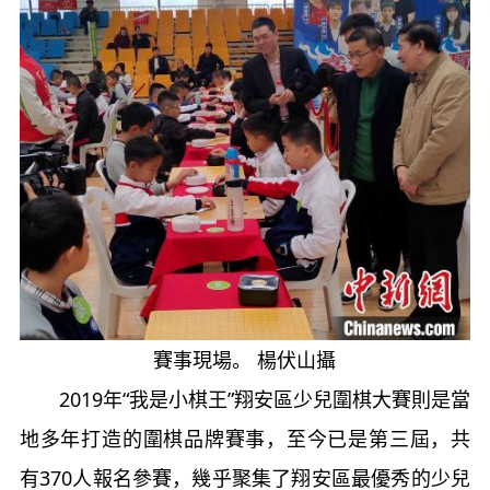
賽事現場。 楊伏山攝
2019年“我是小棋王”翔安區少兒圍棋大賽則是當
地多年打造的圍棋品牌賽事，至今已是第三屆，共
有370人報名參賽，幾乎聚集了翔安區最優秀的少兒