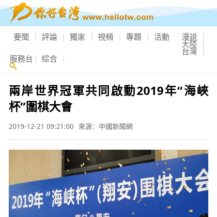
要聞
評論
獨家
視頻
專題
活動
漫説
大陸
台灣
服務台
綜合
兩岸世界冠軍共同啟動2019年“海峽
杯”圍棋大會
2019-12-21 09:21:00
來源：中國新聞網