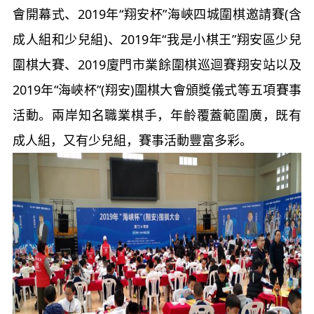
會開幕式、2019年“翔安杯”海峽四城圍棋邀請賽(含
成人組和少兒組)、2019年“我是小棋王”翔安區少兒
圍棋大賽、2019廈門市業餘圍棋巡迴賽翔安站以及
2019年“海峽杯”(翔安)圍棋大會頒獎儀式等五項賽事
活動。兩岸知名職業棋手，年齡覆蓋範圍廣，既有
成人組，又有少兒組，賽事活動豐富多彩。