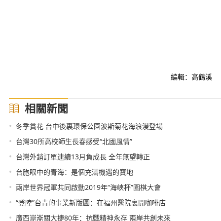
編輯：高鶴溪
相關新聞
•
冬季賞花 台中後裏環保公園波斯菊花海浪漫登場
•
台灣30所高校師生長春感受“北國風情”
•
台灣外銷訂單連續13月負成長 全年無望轉正
•
台胞眼中的青海：是個充滿機遇的寶地
•
兩岸世界冠軍共同啟動2019年“海峽杯”圍棋大會
•
“登陸”台青的事業新版圖：在福州醫院裏開咖啡店
•
廣西崑崙關大捷80年：抗戰精神永存 兩岸共創未來