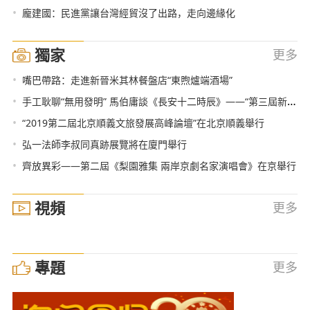
•
龐建國：民進黨讓台灣經貿沒了出路，走向邊緣化
獨家
更多
•
嘴巴帶路：走進新晉米其林餐盤店“東煦爐端酒場”
•
手工耿聊“無用發明” 馬伯庸談《長安十二時辰》——“第三屆新內容探索者大會”在北京舉辦
•
“2019第二屆北京順義文旅發展高峰論壇”在北京順義舉行
•
弘一法師李叔同真跡展覽將在廈門舉行
•
齊放異彩——第二屆《梨園雅集 兩岸京劇名家演唱會》在京舉行
視頻
更多
專題
更多