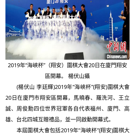
2019年“海峽杯”（翔安）圍棋大會20日在廈門翔安
區開幕。 楊伏山攝
(楊伏山 李廷輝)2019年“海峽杯”(翔安)圍棋大會
20日在廈門市翔安區開幕，馬曉春、羅洗河、王立
誠、周俊勳四位世界冠軍各自代表福州、廈門、高
雄、台北四城互贈禮品，並一同啟動開幕式。
本屆圍棋大會包括2019年“海峽杯”(翔安)圍棋大