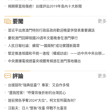
•
揭開蔡當局傷疤！台媒評出2019年島內十大新聞
要聞
更多
•
習近平出席澳門特別行政區政府歡迎晚宴併發表重要講話
•
慶祝澳門回歸祖國20週年文藝晚會在澳門舉行
•
人民日報社論：續寫“一國兩制”成功實踐新篇章
•
堅定推進祖國和平統一進程（權威訪談）——訪中共中央台辦、國務院台辦主任劉結一
•
中央廣播電視總臺央視體育頻道在澳門落地播出
評論
更多
•
台媒鼓吹“瑞典挺臺”？專家：又自作多情
•
“還我陸客！”呼聲背後折射的台灣民心
•
提前預告爭奪2024“大位”，柯文哲所圖為何？
•
汪毅夫：日人“堅執”攻臺 停戰不允臺澎