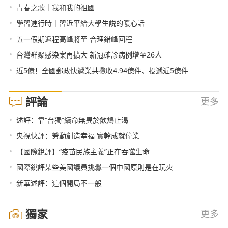
•
青春之歌｜我和我的祖國
•
學習進行時｜習近平給大學生説的暖心話
•
五一假期返程高峰將至 合理錯峰回程
•
台灣群聚感染案再擴大 新冠確診病例增至26人
•
近5億！全國郵政快遞業共攬收4.94億件、投遞近5億件
評論
更多
•
述評：靠“台獨”續命無異於飲鴆止渴
•
央視快評：勞動創造幸福 實幹成就偉業
•
【國際銳評】“疫苗民族主義”正在吞噬生命
•
國際銳評某些美國議員挑釁一個中國原則是在玩火
•
新華述評：這個開局不一般
獨家
更多