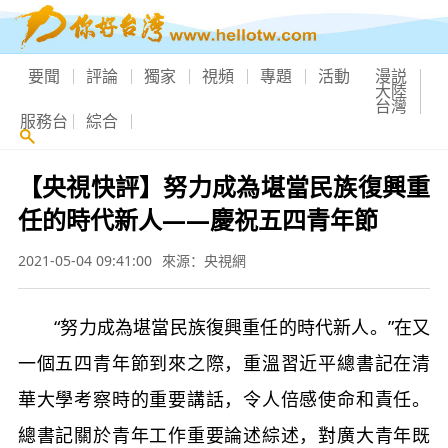
要聞
評論
獨家
視頻
專題
活動
漫説
大陸
台灣
服務台
綜合
【央視快評】努力成為堪當民族復興重
任的時代新人——慶祝五四青年節
2021-05-04 09:41:00
來源：央視網
“努力成為堪當民族復興重任的時代新人。”在又
一個五四青年節到來之際，重溫習近平總書記在清
華大學考察時的重要講話，令人倍感使命和責任。
總書記關於青年工作重要論述綜述，對廣大青年既