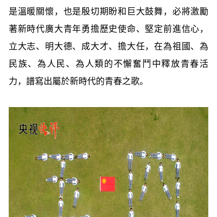
是溫暖關懷，也是殷切期盼和巨大鼓舞，必將激勵
著新時代廣大青年勇擔歷史使命、堅定前進信心，
立大志、明大德、成大才、擔大任，在為祖國、為
民族、為人民、為人類的不懈奮鬥中釋放青春活
力，譜寫出屬於新時代的青春之歌。