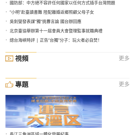
•
國防部：中方絕不容許任何國家以任何方式插手台灣問題
•
“小明”赴臺讀書難 陸配離婚返鄉照顧父母子女
•
吳釗燮發表謀“獨”挑釁言論 國台辦回應
•
北京臺協舉辦第十一屆會員大會暨理監事就職典禮
•
總台海峽時評 | 正告“台獨”分子：玩火者必自焚！
視頻
更多
專題
更多
•
長江三角洲區域一體化發展紀事