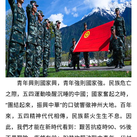
青年興則國家興，青年強則國家強。民族危亡
之際，五四運動喚醒沉睡的中國；國家奮起之時，
“團結起來，振興中華”的口號響徹神州大地。百年
來，五四精神代代相傳，民族薪火生生不息。因
此，我們才能在新時代看到：艱苦抗疫時90、95後