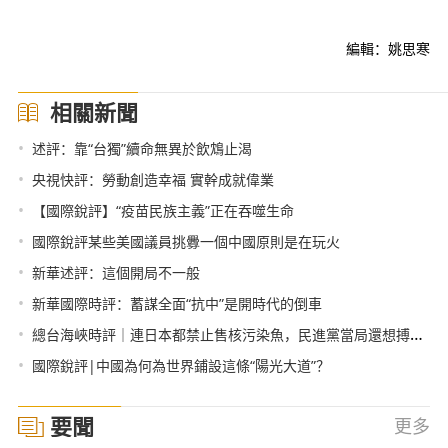
編輯：姚思寒
相關新聞
•
述評：靠“台獨”續命無異於飲鴆止渴
•
央視快評：勞動創造幸福 實幹成就偉業
•
【國際銳評】“疫苗民族主義”正在吞噬生命
•
國際銳評某些美國議員挑釁一個中國原則是在玩火
•
新華述評：這個開局不一般
•
新華國際時評：蓄謀全面“抗中”是開時代的倒車
•
總台海峽時評｜連日本都禁止售核污染魚，民進黨當局還想搏命獻媚？
•
國際銳評|中國為何為世界鋪設這條“陽光大道”？
要聞
更多