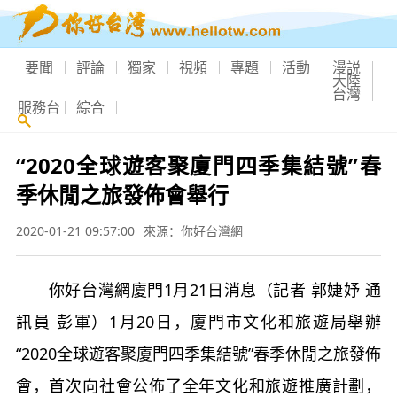
要聞
評論
獨家
視頻
專題
活動
漫説
大陸
台灣
服務台
綜合
“2020全球遊客聚廈門四季集結號”春
季休閒之旅發佈會舉行
2020-01-21 09:57:00
來源：你好台灣網
你好台灣網廈門1月21日消息（記者 郭婕妤 通
訊員 彭軍）1月20日，廈門市文化和旅遊局舉辦
“2020全球遊客聚廈門四季集結號”春季休閒之旅發佈
會，首次向社會公佈了全年文化和旅遊推廣計劃，