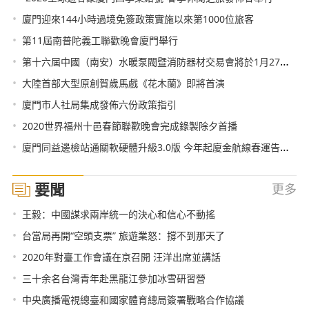
•
廈門迎來144小時過境免簽政策實施以來第1000位旅客
•
第11屆南普陀義工聯歡晚會廈門舉行
•
第十六屆中國（南安）水暖泵閥暨消防器材交易會將於1月27日-29日舉行
•
大陸首部大型原創賀歲馬戲《花木蘭》即將首演
•
廈門市人社局集成發佈六份政策指引
•
2020世界福州十邑春節聯歡晚會完成錄製除夕首播
•
廈門同益邊檢站通關軟硬體升級3.0版 今年起廈金航線春運告別“擁堵模式”
要聞
更多
•
王毅：中國謀求兩岸統一的決心和信心不動搖
•
台當局再開“空頭支票” 旅遊業怒：撐不到那天了
•
2020年對臺工作會議在京召開 汪洋出席並講話
•
三十余名台灣青年赴黑龍江參加冰雪研習營
•
中央廣播電視總臺和國家體育總局簽署戰略合作協議