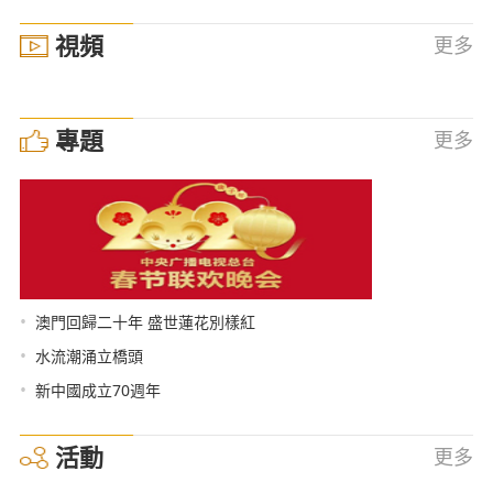
視頻
更多
專題
更多
•
澳門回歸二十年 盛世蓮花別樣紅
•
水流潮涌立橋頭
•
新中國成立70週年
活動
更多