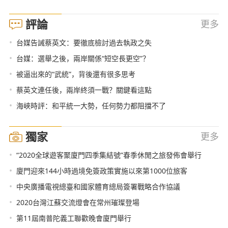
評論
更多
•
台媒告誡蔡英文：要徹底檢討過去執政之失
•
台媒：選舉之後，兩岸關係“短空長更空”？
•
被逼出來的“武統”，背後還有很多思考
•
蔡英文連任後，兩岸終須一戰？關鍵看這點
•
海峽時評：和平統一大勢，任何勢力都阻擋不了
獨家
更多
•
“2020全球遊客聚廈門四季集結號”春季休閒之旅發佈會舉行
•
廈門迎來144小時過境免簽政策實施以來第1000位旅客
•
中央廣播電視總臺和國家體育總局簽署戰略合作協議
•
2020台灣江蘇交流燈會在常州璀璨登場
•
第11屆南普陀義工聯歡晚會廈門舉行