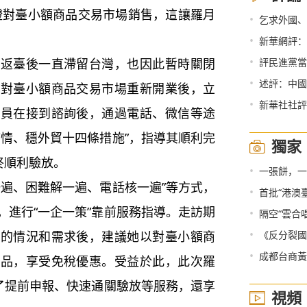
嶝對臺小額商品交易市場銷售，這讓羅月
•
乞求外國、
•
新華網評：
•
臺後一直滯留台灣，也因此暫時關閉
評民進黨當
•
述評：中國
嶝對臺小額商品交易市場重新開業後，立
•
新華社社評
關員在接到諮詢後，通過電話、微信等途
疫情、穩外貿十四條措施”，指導其順利完
獨家
終順利驗放。
•
一張餅，一
遍、困難解一遍、電話核一遍”等方式，
•
首批“港澳臺
，進行“一企一策”靠前服務指導。走訪期
•
隔空“雲合
•
秀的情況和需求後，建議她以對臺小額商
《反分裂國
•
成都台商黃
商品，享受免稅優惠。受益於此，此次羅
現了提前申報、快速通關驗放等服務，還享
視頻