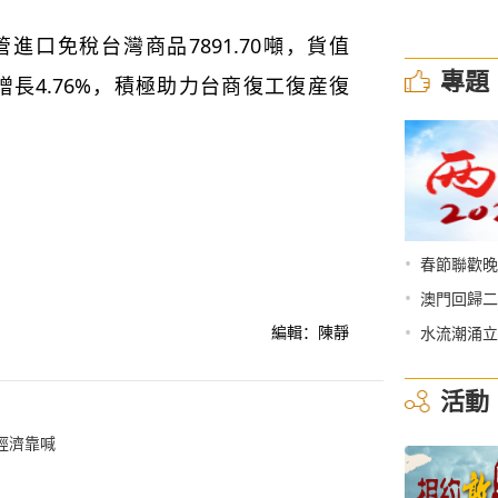
口免稅台灣商品7891.70噸，貨值
專題
比增長4.76%，積極助力台商復工復産復
•
春節聯歡晚
•
澳門回歸二
•
編輯：陳靜
水流潮涌立
活動
經濟靠喊