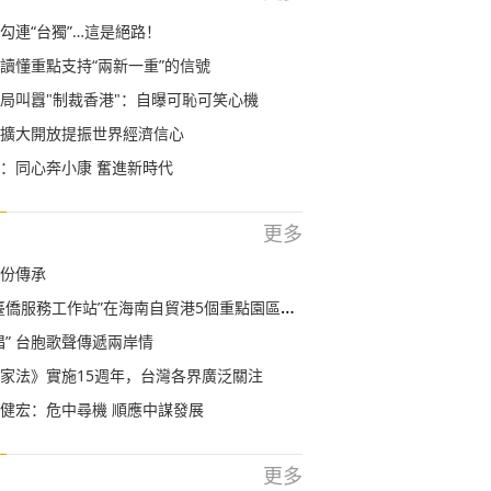
勾連“台獨”…這是絕路！
讀懂重點支持“兩新一重”的信號
局叫囂"制裁香港"：自曝可恥可笑心機
擴大開放提振世界經濟信心
：同心奔小康 奮進新時代
更多
份傳承
僑服務工作站”在海南自貿港5個重點園區掛牌設立
唱” 台胞歌聲傳遞兩岸情
家法》實施15週年，台灣各界廣泛關注
健宏：危中尋機 順應中謀發展
更多