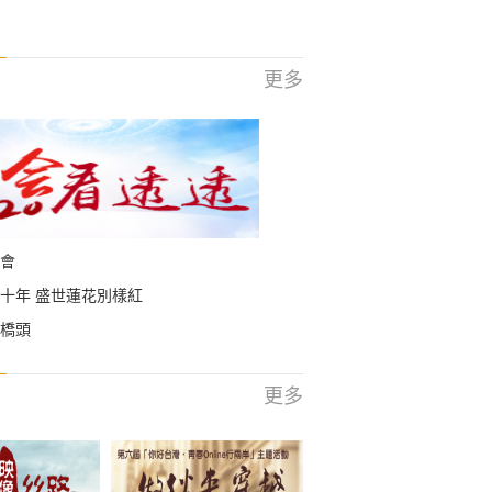
更多
會
十年 盛世蓮花別樣紅
橋頭
更多