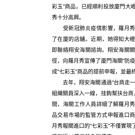
彩玉”商品，已經順利投放廈門大
秀十分高興。
受新冠肺炎疫情影響，羅月秀返
了在廈的店舖。近期，她得知大
即聯絡翔安海關諮詢。翔安海關
徑，向羅月秀宣傳了廈門海關“防
成“七彩玉”商品的提前申報，並最
去年，翔安海關通過“台商走一
組織關員深入一線，挂鉤幫扶台商
間，海關工作人員詳細了解羅月
品交易市場的監管方式申報進口
月秀報關進口的“七彩玉”不僅實