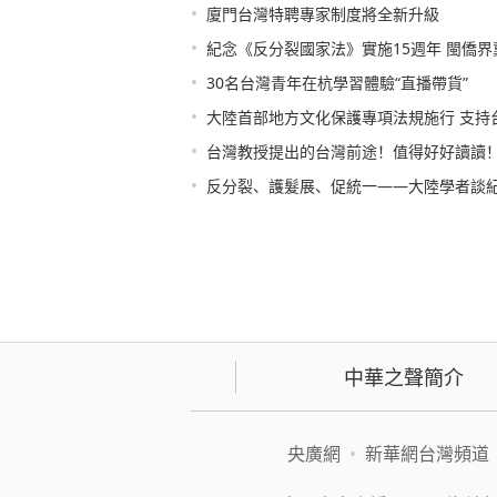
•
廈門台灣特聘專家制度將全新升級
•
紀念《反分裂國家法》實施15週年 閩僑
•
30名台灣青年在杭學習體驗“直播帶貨”
•
大陸首部地方文化保護專項法規施行 支持台
•
台灣教授提出的台灣前途！值得好好讀讀
•
反分裂、護髮展、促統一——大陸學者談紀
中華之聲簡介
央廣網
•
新華網台灣頻道