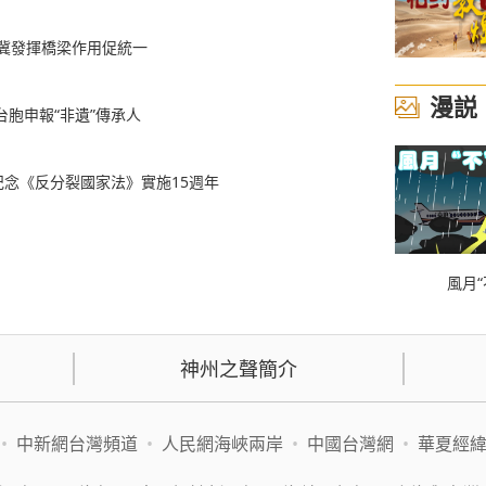
界冀發揮橋梁作用促統一
漫説
胞申報“非遺”傳承人
！
念《反分裂國家法》實施15週年
風月“
神州之聲簡介
•
中新網台灣頻道
•
人民網海峽兩岸
•
中國台灣網
•
華夏經