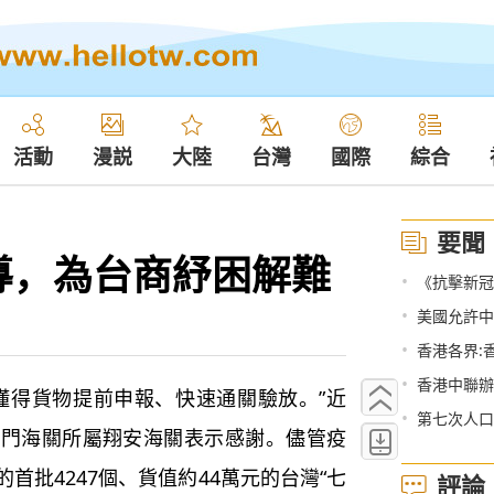
活動
漫説
大陸
台灣
國際
綜合
要聞
導，為台商紓困解難
•
《抗擊新冠
•
美國允許中
•
香港各界:
•
香港中聯辦
得貨物提前申報、快速通關驗放。”近
•
第七次人口
廈門海關所屬翔安海關表示感謝。儘管疫
首批4247個、貨值約44萬元的台灣“七
評論