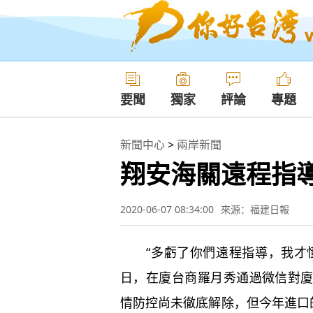
要聞
獨家
評論
專題
新聞中心
>
兩岸新聞
翔安海關遠程指
2020-06-07 08:34:00
來源：福建日報
“多虧了你們遠程指導，我才懂
日，在廈台商羅月秀通過微信對
情防控尚未徹底解除，但今年進口的