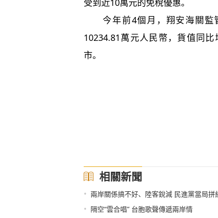
受到近10萬元的免稅優惠。
今年前4個月，翔安海關監管進
10234.81萬元人民幣，貨值同
市。
相關新聞
•
兩岸關係搞不好、陸客銳減 民進黨當局拼
•
隔空“雲合唱” 台胞歌聲傳遞兩岸情