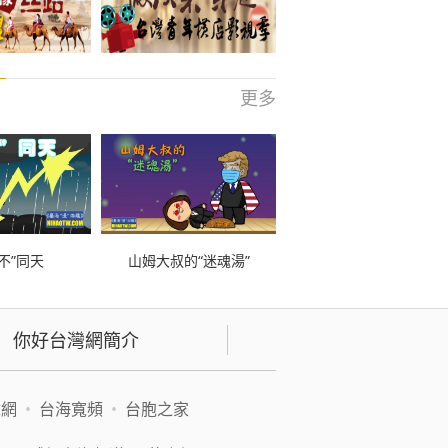
更多
不”同天
山姆大叔的“迷魂湯”
你好台灣網簡介
緯網
•
台海寬頻
•
台胞之家