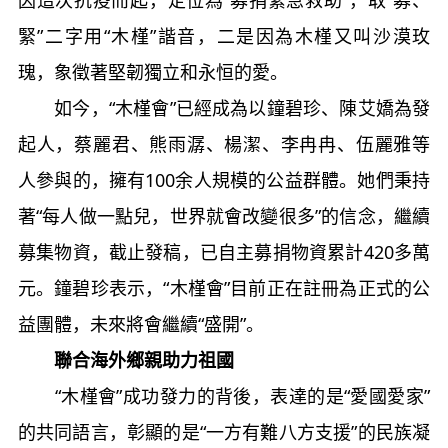
因這次抗疫而起，定位為“募捐緊急救助”，取“募、
緊”二字用“木槿”諧音，二是因為木槿又叫沙漠玫
瑰，象徵著堅韌獨立和永恒的愛。
如今，“木槿會”已經成為以鐘碧珍、陳艾嬌為發
起人，蔡麗君、熊雨潺、楊潔、李冉冉、伍麗雅等
人參與的，擁有100余人規模的公益群體。她們秉持
著“每人做一點兒，世界就會改變很多”的信念，繼續
募集物資，截止發稿，已自主募捐物資累計420多萬
元。鐘碧珍表示，“木槿會”目前正在註冊為正式的公
益團體，未來將會繼續“盛開”。
聯合海外鄉親助力祖國
“木槿會”成功發力的背後，表達的是“愛國愛家”
的共同語言，彰顯的是“一方有難八方支援”的民族凝