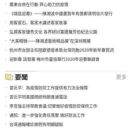
•
廣東台商在行動 齊心助力抗疫情
•
《瑞鼠迎春》——陳湘波中國畫賀年有獎郵資明信片發行
•
用客家石、客家木講述客家故事
•
弘揚客家優秀文化 各界研討籌建羅芳伯紀念公園
•
“大美精微——陳湘波藝術精品展”在深圳開展
•
杭州市台辦主任陸獻德發表致台灣同胞2020年新年春賀詞
•
迎新春 話發展 梅州市臺協舉行2020年迎春聯誼會
要聞
更多
•
習近平：為疫情防控工作提供有力法治保障
•
習近平同美國總統特朗普通電話
•
李克強主持常務會議:切實做好疫情防控保供工作
•
通知：進一步強化責任落實 做好防治工作
•
台灣通報確診病例有明顯疑點