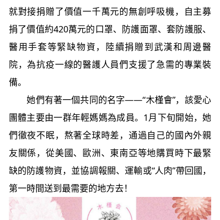
就對接捐贈了價值一千萬元的無創呼吸機，自主募
捐了價值約420萬元的口罩、防護面罩、套防護服、
醫用手套等緊缺物資，陸續捐贈到武漢和周邊醫
院，為抗疫一線的醫護人員們支援了急需的專業裝
備。
她們有著一個共同的名字——“木槿會”，該愛心
團體主要由一群年輕媽媽為成員。1月下旬開始，她
們徹夜不眠，熬著全球時差，通過自己的國內外親
友關係，從美國、歐洲、東南亞等地購買時下最緊
缺的防護物資，並協調報關、運輸或“人肉”帶回國，
第一時間送到最需要的地方去！