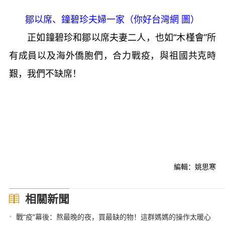
鄒以席、鐘碧珍夫婦一家（你好台灣網 圖）
正如鐘碧珍和鄒以席夫妻二人，也如“木槿會”所
有成員以及海外僑胞們，合力戰疫，與祖國共克時
艱，我們不缺席！
編輯：姚思寒
相關新聞
•
戰“疫”幕後：熬最晚的夜，買最缺的物！這群媽媽的操作太暖心