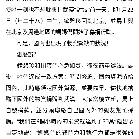
使她一刻也不想耽擱！武漢“封城”前一天，即1月22
日（年二十八）中午，鐘碧珍回到北京，並馬上與
在北京及周邊地區的媽媽們開始了募捐行動。
可是，國內也出現了物資緊缺的狀況！
怎麼辦？
鐘碧珍和閨蜜們心急如焚，徹夜商量辦法。最
後，她們達成一致方案：時間緊迫，國內資源留給
國內，此時應鎖定國外貨源，並要儘早、儘快地搶
購下國外的物資捐贈到武漢。大家當機立斷，馬上
自發捐款，並分頭聯絡自己國內外的親友幫忙採
購。“我們在6個小時內的捐資就達到了30萬”鐘碧珍
自豪地説：“媽媽們的戰鬥力和執行力都是很強的