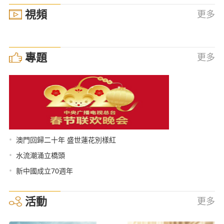
視頻
更多
專題
更多
•
澳門回歸二十年 盛世蓮花別樣紅
•
水流潮涌立橋頭
•
新中國成立70週年
活動
更多