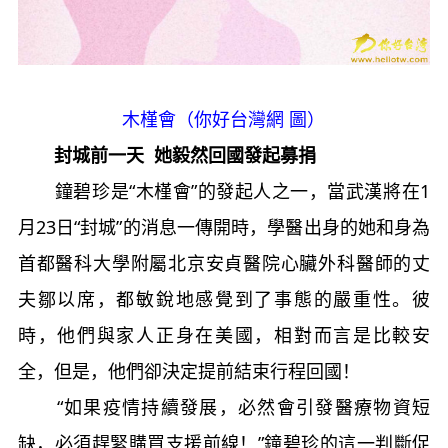
木槿會（你好台灣網 圖）
封城前一天 她毅然回國發起募捐
鐘碧珍是“木槿會”的發起人之一，當武漢將在1
月23日“封城”的消息一傳開時，學醫出身的她和身為
首都醫科大學附屬北京安貞醫院心臟外科醫師的丈
夫鄒以席，都敏銳地感覺到了事態的嚴重性。彼
時，他們與家人正身在美國，相對而言是比較安
全，但是，他們卻決定提前結束行程回國！
“如果疫情持續發展，必然會引發醫療物資短
缺，必須趕緊購買支援前線！”鐘碧珍的這一判斷促