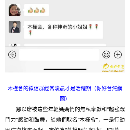
木槿會的微信群經常淩晨才是活躍期（你好台灣網
圖）
鄒以席被這些年輕媽媽們的無私奉獻和“超強戰
鬥力”感動和鼓舞，給她們取名“木槿會”，一是行動