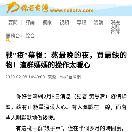
要聞
評論
獨家
視頻
專題
活動
漫説
大陸
台灣
服務台
綜合
戰“疫”幕後：熬最晚的夜，買最缺的
物！這群媽媽的操作太暖心
2020-02-08 14:49:00
來源：你好台灣網
你好台灣網2月8日消息（記者 黃慧清）疫情肆
虐，總有正能量溫暖人心。有人奮戰在一線，而有
些人則默默地做後援。
有這樣一群“娘子軍”，僅在半個多月的時間裏，