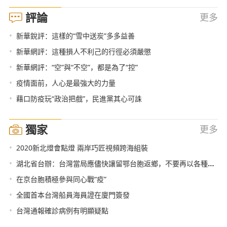
評論
更多
•
新華銳評：這樣的“雪中送炭”多多益善
•
新華網評：這種損人不利己的行徑必須嚴懲
•
新華網評：“空”與“不空”，都是為了“控”
•
疫情面前，人心是最強大的力量
•
藉口防疫玩“政治把戲”，民進黨其心可誅
獨家
更多
•
2020新北燈會點燈 兩岸巧匠視頻跨海組裝
•
湖北省台辦：台灣當局應儘快讓留鄂台胞返鄉，不要再以各種藉口阻撓拖延
•
在京台胞積極參與同心戰“疫”
•
全國首本台灣船員海員證在廈門簽發
•
台灣通報確診病例有明顯疑點