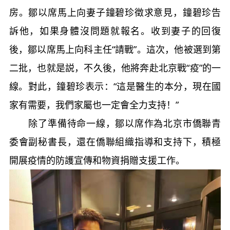
房。鄒以席馬上向妻子鐘碧珍徵求意見，鐘碧珍告
訴他，如果身體沒問題就報名。收到妻子的回復
後，鄒以席馬上向科主任“請戰”。這次，他被選到第
二批，也就是説，不久後，他將奔赴北京戰“疫”的一
線。對此，鐘碧珍表示：“這是醫生的本分，現在國
家有需要，我們家屬也一定會全力支持！”
除了準備待命一線，鄒以席作為北京市僑聯青
委會副秘書長，還在僑聯組織指導和支持下，積極
開展疫情的防護宣傳和物資捐贈支援工作。