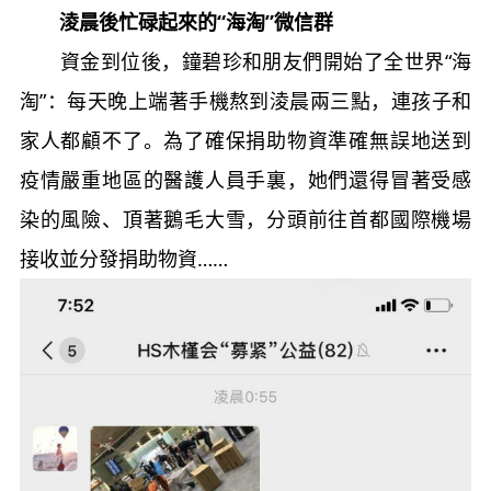
淩晨後忙碌起來的“海淘”微信群
資金到位後，鐘碧珍和朋友們開始了全世界“海
淘”：每天晚上端著手機熬到淩晨兩三點，連孩子和
家人都顧不了。為了確保捐助物資準確無誤地送到
疫情嚴重地區的醫護人員手裏，她們還得冒著受感
染的風險、頂著鵝毛大雪，分頭前往首都國際機場
接收並分發捐助物資……