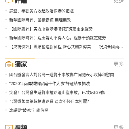
評論
更多
•
鐘聲：奉勸美方收起政治恫嚇的把戲
•
新華國際時評：蠻橫霸道 無理無效
•
【國際銳評】美方所謂涉港“制裁”純屬虛張聲勢
•
新華國際時評：荒唐聲明不得人心，粗暴干預註定徒勞
•
【央視快評】團結奮進新征程 齊心共創新偉業——祝賀全國兩會勝利閉幕
獨家
更多
•
國台辦發言人對台灣一遊覽車事故傷亡同胞表示哀悼和慰問
•
“2020年兩岸婚姻家庭十件大事”評選結果揭曉
•
突發！台灣發生遊覽車撞路邊山崖事故，已致6死39傷
•
台灣香蕉農藥超標遭退貨 這次不怪日本打壓？
•
冰説要“破冰”？誰信啊
視頻
更多