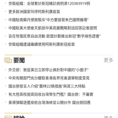
•
世衛組織：全球累計新冠確診病例達120383919例
•
更多歐洲國家叫停阿斯利康疫苗
•
中國駐南蘇丹使館駁斥“中方要接管朱巴國際機場”
•
中國駐美大使崔天凱就中美高層戰略對話回答記者提問
•
旨在恢復民眾自由流動 歐盟計劃推出新冠“數字綠色證書”
•
世衛組織建議繼續使用阿斯利康新冠疫苗
要聞
更多
•
外交部：敦促美日立即停止搞針對中國的“小圈子”
•
中央有關部門充分聽取香港各界完善選舉制度意見
•
國台辦發言人介紹“農林22條措施”與其三大特點
•
有大陸高校提高招收台灣學生門檻？國台辦：不屬實
•
美導彈驅逐艦穿航台灣海峽並公開炒作 國台辦回應