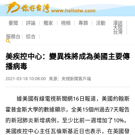
要聞
評論
獨家
視頻
專題
活動
漫説
大陸
台灣
服務台
綜合
美疾控中心：變異株將成為美國主要傳
播病毒
2021-03-18 10:08:00
來源：央視新聞客戶端
據美國有線電視新聞網16日報道，美國約翰斯
霍普金斯大學的數據顯示，全美15個州過去7天報告
的新冠肺炎新增病例，至少比前一週增加了10%。
美國疾控中心主任瓦倫斯基近日也表示，在英國發