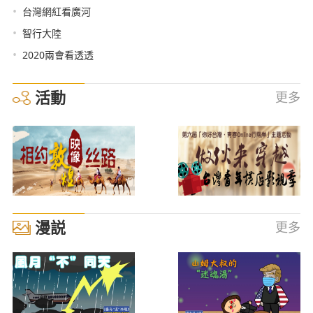
•
台灣網紅看廣河
•
智行大陸
•
2020兩會看透透
活動
更多
漫説
更多