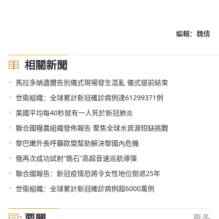
編輯：魏倩
相關新聞
•
馬拉多納遺體告別儀式現場發生混亂 儀式提前結束
•
世衛組織：全球累計新冠確診病例達61299371例
•
美國平均每40秒就有一人死於新冠肺炎
•
聯合國糧農組織發佈報告 聚焦全球水資源短缺挑戰
•
黎巴嫩外長呼籲歐盟幫助解決黎國內危機
•
俄再次成功試射“鋯石”高超音速巡航導彈
•
聯合國報告：新冠疫情恐將令女性地位倒退25年
•
世衛組織：全球累計新冠確診病例超6000萬例
要聞
更多