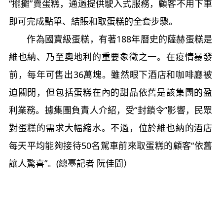
“擺攤”賣蛋糕，通過提供駛入式服務，顧客不用下車
即可完成點單、結賬和取蛋糕的全套步驟。
作為國寶級蛋糕，有著188年曆史的薩赫蛋糕是
維也納、乃至奧地利的重要象徵之一。在疫情暴發
前，每年可售出36萬塊。雖然眼下酒店和咖啡廳被
迫關閉，但包括蛋糕在內的甜品依舊是該集團的盈
利業務。據集團負責人介紹，受“封鎖令”影響，民眾
對蛋糕的需求大幅縮水。不過，位於維也納的酒店
每天平均能夠接待50名駕車前來取蛋糕的顧客“依舊
讓人驚喜”。(總臺記者 阮佳聞）