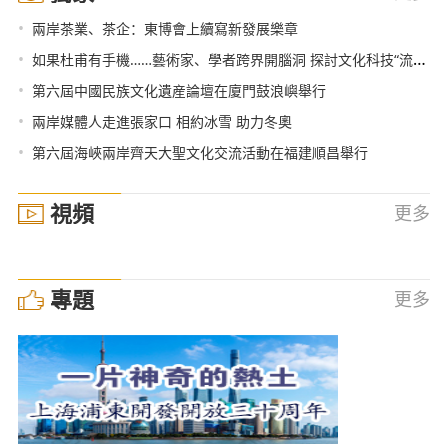
•
兩岸茶業、茶企：東博會上續寫新發展樂章
•
如果杜甫有手機……藝術家、學者跨界開腦洞 探討文化科技“流動的邊界”
•
第六屆中國民族文化遺産論壇在廈門鼓浪嶼舉行
•
兩岸媒體人走進張家口 相約冰雪 助力冬奧
•
第六屆海峽兩岸齊天大聖文化交流活動在福建順昌舉行
視頻
更多
專題
更多