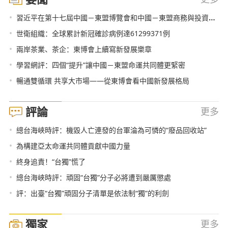
•
習近平在第十七屆中國－東盟博覽會和中國－東盟商務與投資峰會開幕式上致辭
•
世衛組織：全球累計新冠確診病例達61299371例
•
兩岸茶業、茶企：東博會上續寫新發展樂章
•
學習網評：四個“提升”讓中國－東盟命運共同體更緊密
•
暢通雙循環 共享大市場——從東博會看中國新發展格局
評論
更多
•
總台海峽時評：機毀人亡連發的台軍淪為可憐的“廢品回收站”
•
為構建亞太命運共同體貢獻中國力量
•
終身追責！“台獨”慌了
•
總台海峽時評：頑固“台獨”分子必將遭到嚴厲懲處
•
評：出臺“台獨”頑固分子清單是依法制“獨”的利劍
獨家
更多