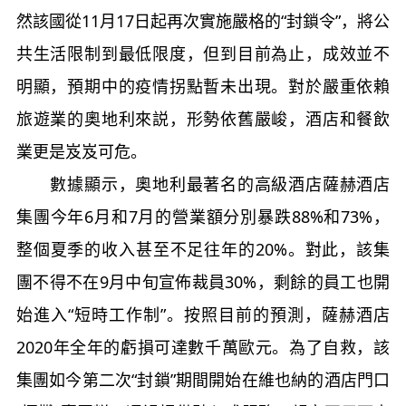
然該國從11月17日起再次實施嚴格的“封鎖令”，將公
共生活限制到最低限度，但到目前為止，成效並不
明顯，預期中的疫情拐點暫未出現。對於嚴重依賴
旅遊業的奧地利來説，形勢依舊嚴峻，酒店和餐飲
業更是岌岌可危。
數據顯示，奧地利最著名的高級酒店薩赫酒店
集團今年6月和7月的營業額分別暴跌88%和73%，
整個夏季的收入甚至不足往年的20%。對此，該集
團不得不在9月中旬宣佈裁員30%，剩餘的員工也開
始進入“短時工作制”。按照目前的預測，薩赫酒店
2020年全年的虧損可達數千萬歐元。為了自救，該
集團如今第二次“封鎖”期間開始在維也納的酒店門口