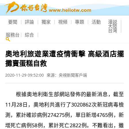
要聞
評論
獨家
視頻
專題
活動
漫説
大陸
台灣
服務台
綜合
奧地利旅遊業遭疫情衝擊 高級酒店擺
攤賣蛋糕自救
2020-11-29 09:52:00
來源：央視新聞客戶端
根據奧地利衛生部網站發佈的最新消息，截至
11月28日，奧地利共進行了3020862次新冠病毒檢
測，累計確診病例274275例，單日新增4765例，新
增死亡病例58例，累計死亡2822例。不難看出，雖