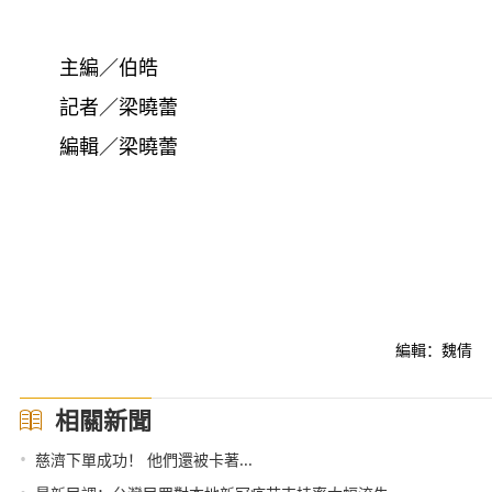
主編／伯皓
記者／梁曉蕾
編輯／梁曉蕾
編輯：魏倩
相關新聞
•
慈濟下單成功！ 他們還被卡著...