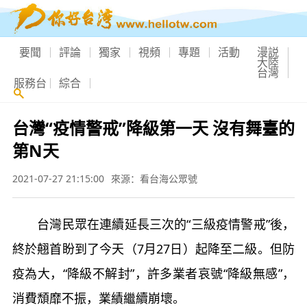
要聞
評論
獨家
視頻
專題
活動
漫説
大陸
台灣
服務台
綜合
台灣“疫情警戒”降級第一天 沒有舞臺的
第N天
2021-07-27 21:15:00
來源：看台海公眾號
台灣民眾在連續延長三次的“三級疫情警戒”後，
終於翹首盼到了今天（7月27日）起降至二級。但防
疫為大，“降級不解封”，許多業者哀號“降級無感”，
消費頹靡不振，業績繼續崩壞。