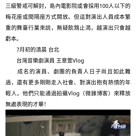
三級警戒可解封，島內電影院或會採用100人以下的
梅花座或間隔座方式開放。但這對演出人員成本繁
重的舞臺行業來説，無疑飲鴆止渴，越演出只會越
虧本。
7月初的清晨 台北
台灣音樂劇演員 王意萱Vlog
成名的演員、劇團的負責人日子尚且如此難
過，還有更多剛剛走入社會、對演出抱有熱情的年
輕人，他們只能通過拍攝Vlog（微錄博客）來釋放
無處表現的才華！