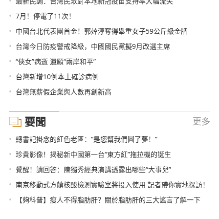
•
最新民調：台灣民眾對本地新冠疫苗支持率大幅流失
•
7月！停電了11次！
•
中國台北代表團首金！郭婞淳奪得舉重女子59公斤級金牌
•
台灣今日防疫警戒降級，中國國民黨擬9月改選主席
•
“俠女”病逝 遺願“兩岸和平”
•
台灣新增10例本土確診病例
•
台灣無薪假企業與人數再創新高
要聞
更多
•
總書記掛念的紅色老區：“是您幫我們圓了夢！”
•
珍貴影像！揭秘新中國第一台“東方紅”拖拉機的誕生
•
覺醒！請回答：陳獨秀經典演講透露出哪些“大事兒”
•
南京移動式方艙核酸檢測實驗室將投入使用 記者帶你實地探訪！
•
【夠科普】瘦人不得脂肪肝？關於脂肪肝的三大謠言了解一下