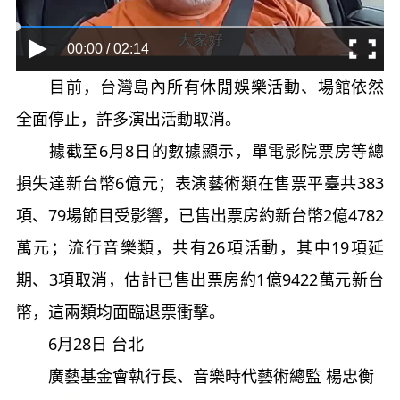
00:00 / 02:14
目前，台灣島內所有休閒娛樂活動、場館依然
全面停止，許多演出活動取消。
據截至6月8日的數據顯示，單電影院票房等總
損失達新台幣6億元；表演藝術類在售票平臺共383
項、79場節目受影響，已售出票房約新台幣2億4782
萬元；流行音樂類，共有26項活動，其中19項延
期、3項取消，估計已售出票房約1億9422萬元新台
幣，這兩類均面臨退票衝擊。
6月28日 台北
廣藝基金會執行長、音樂時代藝術總監 楊忠衡