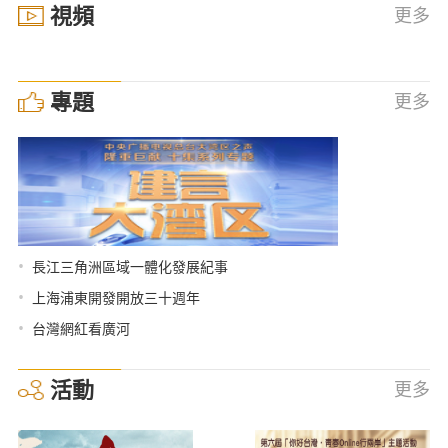
視頻
更多
專題
更多
•
長江三角洲區域一體化發展紀事
•
上海浦東開發開放三十週年
•
台灣網紅看廣河
活動
更多