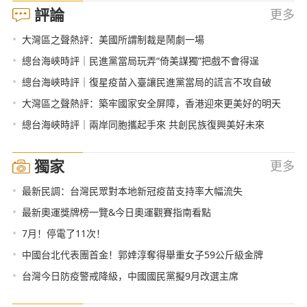
評論
更多
•
大灣區之聲熱評：美國所謂制裁是鬧劇一場
•
總台海峽時評｜民進黨當局玩弄“倚美謀獨”把戲不會得逞
•
總台海峽時評｜復星疫苗入臺讓民進黨當局的謊言不攻自破
•
大灣區之聲熱評：築牢國家安全屏障，香港迎來更美好的明天
•
總台海峽時評｜兩岸同胞攜起手來 共創民族復興美好未來
獨家
更多
•
最新民調：台灣民眾對本地新冠疫苗支持率大幅流失
•
最新奧運獎牌榜一覽&今日奧運觀賽指南看點
•
7月！停電了11次！
•
中國台北代表團首金！郭婞淳奪得舉重女子59公斤級金牌
•
台灣今日防疫警戒降級，中國國民黨擬9月改選主席