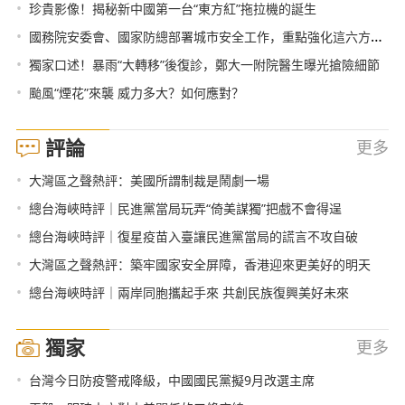
•
珍貴影像！揭秘新中國第一台“東方紅”拖拉機的誕生
•
國務院安委會、國家防總部署城市安全工作，重點強化這六方面！
•
獨家口述！暴雨“大轉移”後復診，鄭大一附院醫生曝光搶險細節
•
颱風“煙花”來襲 威力多大？如何應對？
評論
更多
•
大灣區之聲熱評：美國所謂制裁是鬧劇一場
•
總台海峽時評｜民進黨當局玩弄“倚美謀獨”把戲不會得逞
•
總台海峽時評｜復星疫苗入臺讓民進黨當局的謊言不攻自破
•
大灣區之聲熱評：築牢國家安全屏障，香港迎來更美好的明天
•
總台海峽時評｜兩岸同胞攜起手來 共創民族復興美好未來
獨家
更多
•
台灣今日防疫警戒降級，中國國民黨擬9月改選主席