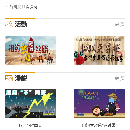
•
台灣網紅看廣河
活動
更多
漫説
更多
風月“不”同天
山姆大叔的“迷魂湯”