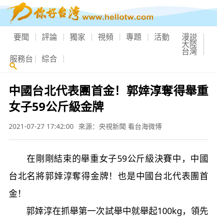
要聞
評論
獨家
視頻
專題
活動
漫説
大陸
台灣
服務台
綜合
中國台北代表團首金！郭婞淳奪得舉重
女子59公斤級金牌
2021-07-27 17:42:00
來源：央視新聞 看台海微博
在剛剛結束的舉重女子59公斤級決賽中，中國
台北名將郭婞淳奪得金牌！也是中國台北代表團首
金！
郭婞淳在抓舉第一次試舉中就舉起100kg，領先