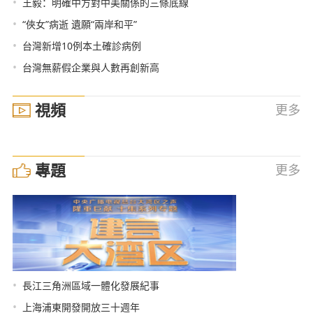
•
王毅：明確中方對中美關係的三條底線
•
“俠女”病逝 遺願“兩岸和平”
•
台灣新增10例本土確診病例
•
台灣無薪假企業與人數再創新高
視頻
更多
專題
更多
•
長江三角洲區域一體化發展紀事
•
上海浦東開發開放三十週年