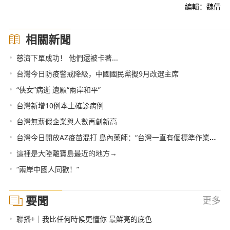
編輯：魏倩
相關新聞
•
慈濟下單成功！ 他們還被卡著...
•
台灣今日防疫警戒降級，中國國民黨擬9月改選主席
•
“俠女”病逝 遺願“兩岸和平”
•
台灣新增10例本土確診病例
•
台灣無薪假企業與人數再創新高
•
台灣今日開放AZ疫苗混打 島內藥師：“台灣一直有個標準作業流程”
•
這裡是大陸離寶島最近的地方→
•
“兩岸中國人同歡！”
要聞
更多
•
聯播+｜我比任何時候更懂你 最鮮亮的底色