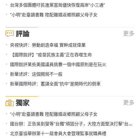
•
台灣多個團體吁民進黨當局儘快恢復兩岸“小三通”
•
“小明”赴臺讀書難 陸配離婚返鄉照顧父母子女
評論
更多
•
央視快評：勞動創造幸福 實幹成就偉業
•
【國際銳評】“疫苗民族主義”正在吞噬生命
•
國際銳評某些美國議員挑釁一個中國原則是在玩火
•
新華述評：這個開局不一般
•
新華國際時評：蓄謀全面“抗中”是開時代的倒車
獨家
更多
•
“小明”赴臺讀書難 陸配離婚返鄉照顧父母子女
•
國台辦：正告吳釗燮等“台獨”頑固分子，大陸方面堅決打擊“台獨”分裂勢力的決心和意志堅定不移，將採取一切必要措施予以嚴懲
•
北京臺協舉辦第十一屆會員大會暨理監事就職典禮