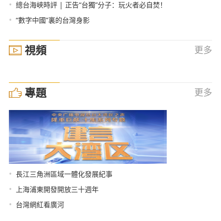
•
總台海峽時評 | 正告“台獨”分子：玩火者必自焚！
•
“數字中國”裏的台灣身影
視頻
更多
專題
更多
•
長江三角洲區域一體化發展紀事
•
上海浦東開發開放三十週年
•
台灣網紅看廣河