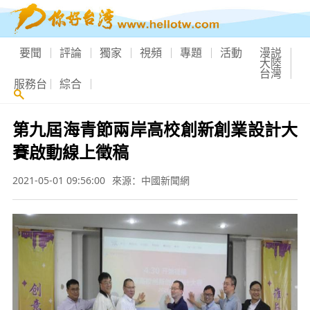
要聞
評論
獨家
視頻
專題
活動
漫説
大陸
台灣
服務台
綜合
第九屆海青節兩岸高校創新創業設計大
賽啟動線上徵稿
2021-05-01 09:56:00
來源：中國新聞網