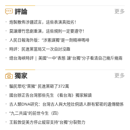
評論
更多
•
炮製散佈涉疆謊言，這些表演真拙劣！
•
莫讓爆竹悲劇重演，這些規則一定要遵守！
•
人民日報海外版：“涉憲謀獨”是一劑精神嗎啡
•
時評：民進黨當局又一次自討沒趣
•
總台海峽時評 | 美國“一中”表態 讓“台獨”分子看清自己幾斤幾兩
獨家
更多
•
騙民眾吃“萊豬” 民進黨砸了372萬
•
國台辦正告台灣那些先生 《看台海》獨家解讀
•
古人類DNA研究：台灣古人與大陸壯侗語人群有緊密的遺傳關係
•
“九二共識”的前世今生（四）
•
王毅敦促美方停止縱容支持“台獨”分裂勢力