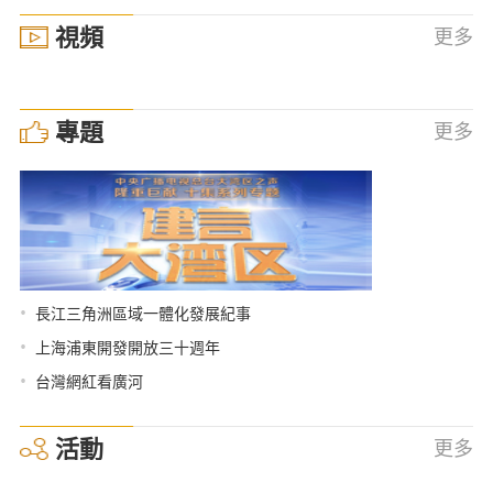
視頻
更多
專題
更多
•
長江三角洲區域一體化發展紀事
•
上海浦東開發開放三十週年
•
台灣網紅看廣河
活動
更多