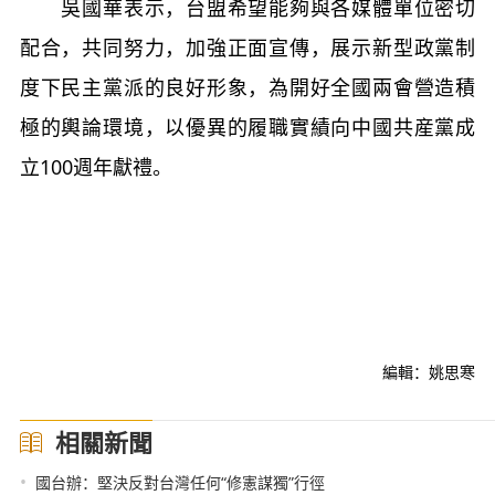
吳國華表示，台盟希望能夠與各媒體單位密切
配合，共同努力，加強正面宣傳，展示新型政黨制
度下民主黨派的良好形象，為開好全國兩會營造積
極的輿論環境，以優異的履職實績向中國共産黨成
立100週年獻禮。
編輯：姚思寒
相關新聞
•
國台辦：堅決反對台灣任何“修憲謀獨”行徑