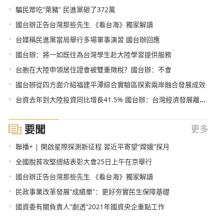
•
騙民眾吃“萊豬” 民進黨砸了372萬
•
國台辦正告台灣那些先生 《看台海》獨家解讀
•
台媒稱民進黨當局舉行多場軍事演習 國台辦回應
•
國台辦：將一如既往為台灣學生赴大陸學習提供服務
•
台胞在大陸申領居住證會被雙重徵稅？國台辦：不會
•
國台辦從四方面介紹福建平潭綜合實驗區探索兩岸融合發展成效
•
台資去年到大陸投資同比增長41.5% 國台辦：台灣經濟發展離不開大陸
要聞
更多
•
聯播+ | 開啟星際探測新征程 習近平寄望“嫦娥”探月
•
全國脫貧攻堅總結表彰大會25日上午在京舉行
•
國台辦正告台灣那些先生 《看台海》獨家解讀
•
民政事業改革發展“成績單”：更好夯實民生保障基礎
•
國資委有關負責人“劇透”2021年國資央企重點工作