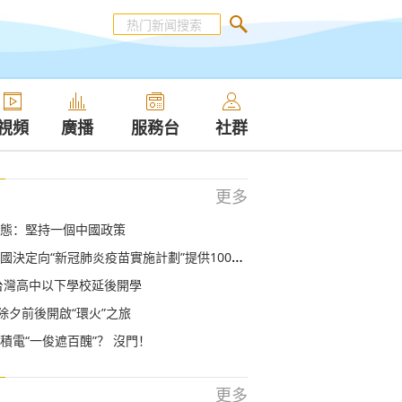
視頻
廣播
服務台
社群
更多
態：堅持一個中國政策
決定向“新冠肺炎疫苗實施計劃”提供1000萬劑疫苗
台灣高中以下學校延後開學
”除夕前後開啟“環火”之旅
積電“一俊遮百醜”？ 沒門！
更多