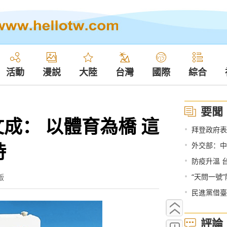
活動
漫説
大陸
台灣
國際
綜合
要聞
文成： 以體育為橋 這
•
拜登政府表
時
•
外交部：中國
•
防疫升溫 
•
“天問一號
版
•
民進黨借臺
評論