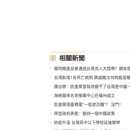
相關新聞
•
瘦肉精産品會通過台灣流入大陸嗎？網友
•
台灣新增1名死亡病例 輿論關注何時能接
•
國台辦：民進黨當局改變不了台灣是中國
•
海峽兩岸名茶推廣中心在福州成立
•
民進黨借臺積電“一俊遮百醜”？ 沒門！
•
拜登政府表態：堅持一個中國政策
•
防疫升溫 台灣高中以下學校延後開學