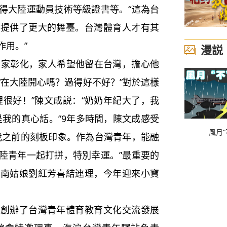
得大陸運動員技術等級證書等。“這為台
，提供了更大的舞臺。台灣體育人才有其
作用。”
漫説
家彰化，家人希望他留在台灣，擔心他
“在大陸開心嗎？過得好不好？”對於這樣
裡很好！”陳文成説：“奶奶年紀大了，我
是我的真心話。”9年多時間，陳文成感受
風月“
我之前的刻板印象。作為台灣青年，能融
陸青年一起打拼，特別幸運。”最重要的
河南姑娘劉紅芳喜結連理，今年迎來小寶
辦了台灣青年體育教育文化交流發展