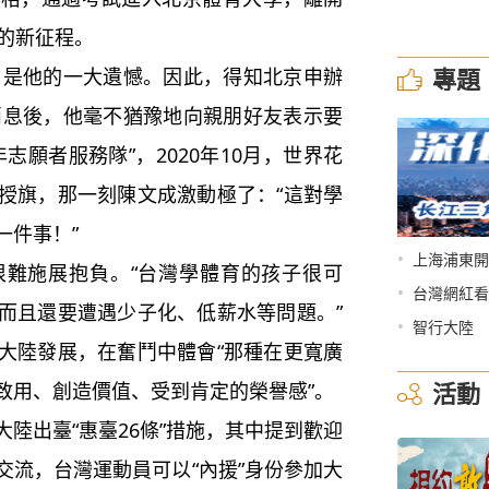
的新征程。
專題
，是他的一大遺憾。因此，得知北京申辦
的消息後，他毫不猶豫地向親朋好友表示要
志願者服務隊”，2020年10月，世界花
授旗，那一刻陳文成激動極了：“這對學
一件事！”
•
上海浦東開
施展抱負。“台灣學體育的孩子很可
•
台灣網紅看
而且還要遭遇少子化、低薪水等問題。”
•
智行大陸
大陸發展，在奮鬥中體會“那種在更寬廣
活動
致用、創造價值、受到肯定的榮譽感”。
出臺“惠臺26條”措施，其中提到歡迎
交流，台灣運動員可以“內援”身份參加大