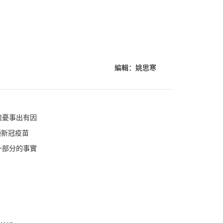
編輯：姚思寒
擔憂事出有因
種新冠疫苗
一部分的事實