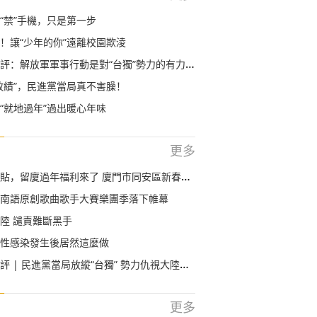
“禁”手機，只是第一步
！讓“少年的你”遠離校園欺淩
評：解放軍軍事行動是對“台獨”勢力的有力震懾
政績”，民進黨當局真不害臊！
“就地過年”過出暖心年味
更多
過年福利來了 廈門市同安區新春跨年購即將開啟，首輪消費補貼2月5日發放
南語原創歌曲歌手大賽樂團季落下帷幕
陸 譴責難斷黑手
性感染發生後居然這麼做
 | 民進黨當局放縱“台獨” 勢力仇視大陸必遭嚴懲
更多