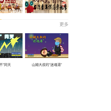
更多
不”同天
山姆大叔的“迷魂湯”