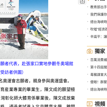
•
教育部出手
•
我們保護你
•
總台海峽時
•
吹噓“經濟
•
辛識平：讓
獨家
•
百萬消費補貼，留廈
志願者代表，赴張家口實地參觀冬奧場館
•
第十四屆閩
（受訪者供圖）
•
毒豬謀害大
奧運會志願者，親身參與奧運盛會。
•
傻眼！群聚
産業專業的畢業生，陳文成的願望極
•
總台海峽時評
從台灣彰化師大體育係畢業後，陳文成放棄
視頻
資格，通過考試進入北京體育大學，離開