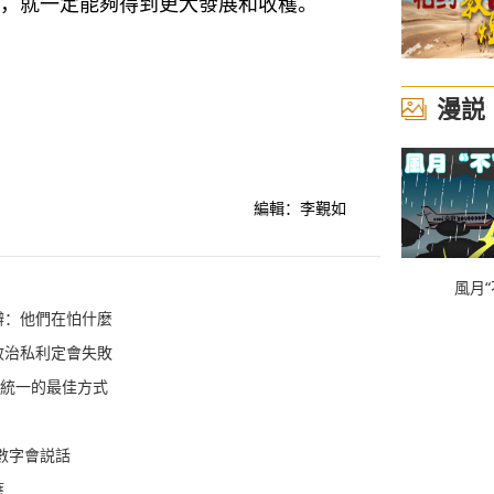
格局，就一定能夠得到更大發展和收穫。
漫説
編輯：李覲如
風月“
辦：他們在怕什麼
政治私利定會失敗
家統一的最佳方式
數字會説話
應