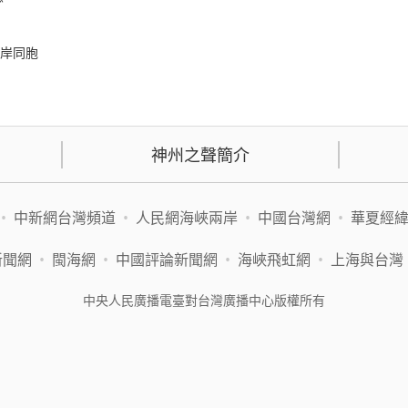
兩岸同胞
神州之聲簡介
•
中新網台灣頻道
•
人民網海峽兩岸
•
中國台灣網
•
華夏經
新聞網
•
閩海網
•
中國評論新聞網
•
海峽飛虹網
•
上海與台灣
中央人民廣播電臺對台灣廣播中心版權所有