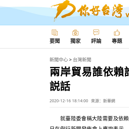
要聞
獨家
評論
專題
新聞中心
>
台灣新聞
兩岸貿易誰依賴
説話
2020-12-16 18:14:00
來源：新華網
就臺陸委會稱大陸需要及依賴自
日在例行新聞發佈會上應詢表示