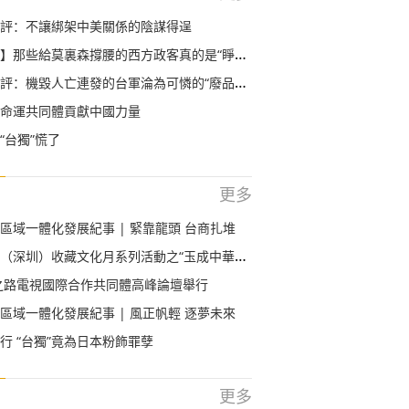
評：不讓綁架中美關係的陰謀得逞
】那些給莫裏森撐腰的西方政客真的是“睜眼瞎”？
評：機毀人亡連發的台軍淪為可憐的“廢品回收站”
命運共同體貢獻中國力量
“台獨”慌了
更多
區域一體化發展紀事 | 緊靠龍頭 台商扎堆
深圳）收藏文化月系列活動之“玉成中華系列展”開展
綢之路電視國際合作共同體高峰論壇舉行
區域一體化發展紀事 | 風正帆輕 逐夢未來
行 “台獨”竟為日本粉飾罪孽
更多