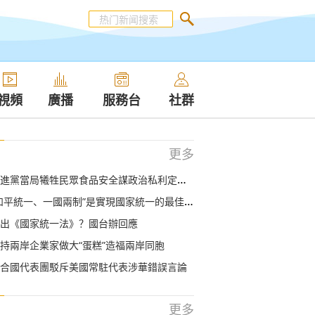
視頻
廣播
服務台
社群
更多
進黨當局犧牲民眾食品安全謀政治私利定會失敗
和平統一、一國兩制”是實現國家統一的最佳方式
出《國家統一法》？國台辦回應
持兩岸企業家做大“蛋糕”造福兩岸同胞
合國代表團駁斥美國常駐代表涉華錯誤言論
更多