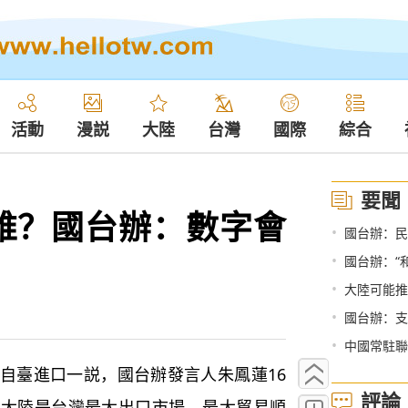
活動
漫説
大陸
台灣
國際
綜合
要聞
誰？國台辦：數字會
•
國台辦：民
•
國台辦：“
•
大陸可能推
•
國台辦：支
•
中國常駐聯
臺進口一説，國台辦發言人朱鳳蓮16
評論
，大陸是台灣最大出口市場、最大貿易順