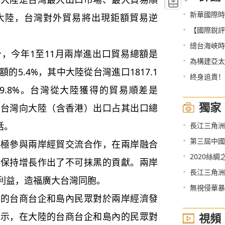
•
新華國際時
大陸，台灣對外貿易將出現鉅額貿易逆
•
【國際銳評
•
總台海峽時
今年1至11月兩岸進出口貿易總額是
•
為構建亞太
額的5.4%，其中大陸從台灣進口1817.1
•
終身追責！
9.8%。台灣從大陸獲得的貿易順差是
獨家
計，台灣向大陸（含香港）出口占其出口總
•
話。
長江三角洲
•
第三屆中國（
參與兩岸經貿交流合作，在兩岸融合
•
2020絲
濟保持增長作出了不可抹黑的貢獻。兩岸
•
長江三角洲
利益，造福廣大台灣同胞。
•
無視侵華暴
台商台企和島內民眾對於兩岸經濟發
表示，在大陸的台商台企和島內的民眾對
視頻