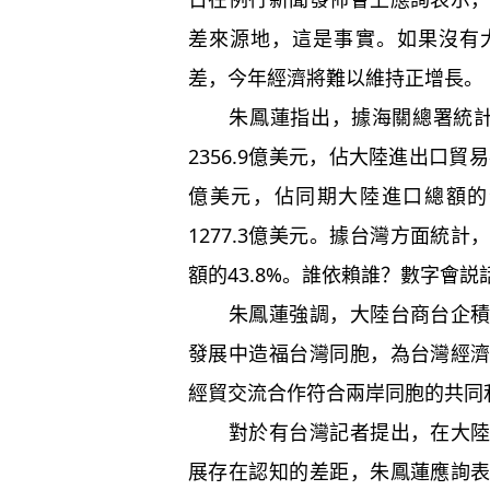
差來源地，這是事實。如果沒有
差，今年經濟將難以維持正增長。
朱鳳蓮指出，據海關總署統計，
2356.9億美元，佔大陸進出口貿易
億美元，佔同期大陸進口總額的
1277.3億美元。據台灣方面統
額的43.8%。誰依賴誰？數字會説
朱鳳蓮強調，大陸台商台企積極
發展中造福台灣同胞，為台灣經
經貿交流合作符合兩岸同胞的共同
對於有台灣記者提出，在大陸的
展存在認知的差距，朱鳳蓮應詢