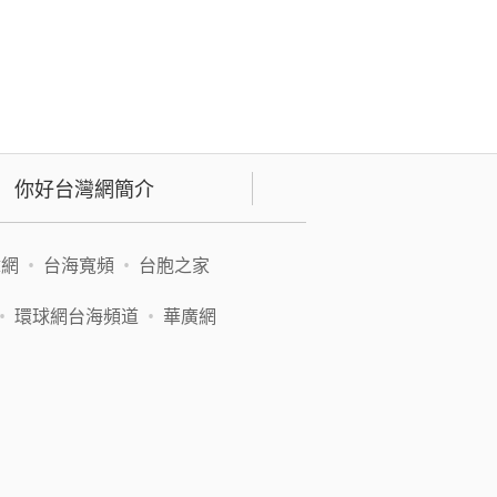
你好台灣網簡介
緯網
•
台海寬頻
•
台胞之家
•
環球網台海頻道
•
華廣網