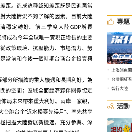
的差距。造成這種認知差距既是民進黨當
眾對大陸情況不夠了解的因素。目前大陸
專題
濟穩定轉好。前三季度大陸GDP增長
%，或將成為今年全球唯一實現正增長的主要
是從政策環境、抗壓能力、市場潛力、勞
都是當前和今後一個時期台商台企投資興
•
上海浦東開
•
臺部分所描繪的重大機遇和長期利好，為
台灣網紅看
•
智行大陸
廣闊的空間；區域全面經濟夥伴關係協定
大陸佈局未來帶來重大利好。兩岸一家親，
活動
大台胞台企“近水樓臺先得月”、率先共享
積極把握大陸發展新機遇，充分參與、深