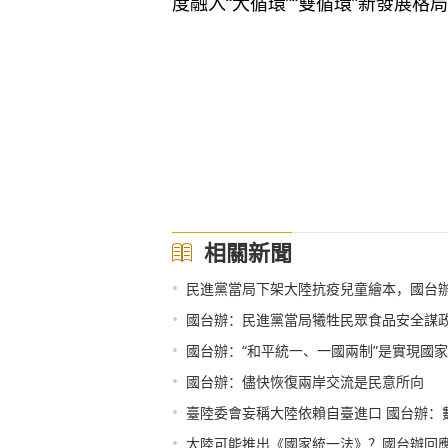
度融入“大循環”“雙循環”新發展
相關新聞
•
民進黨當局下架大陸抗疫兒童繪本，國台
•
國台辦：民進黨當局犧牲民眾食品安全謀
•
國台辦：“和平統一、一國兩制”是實現國
•
國台辦：儘快恢復兩岸交流是民意所向
•
臺陸委會妄稱大陸依賴自臺進口 國台辦：
•
大陸可能推出《國家統一法》？國台辦回