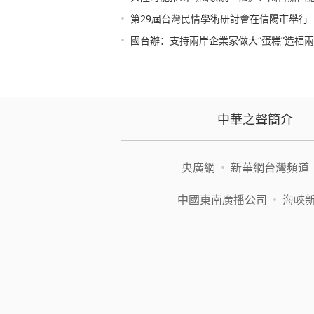
•
第29屆台灣民情學術研討會在信陽市舉行
•
國台辦：支持兩岸企業家做大“蛋糕”造福
中華之聲簡介
央廣網
•
新華網台灣頻道
中國東南廣播公司
•
海峽