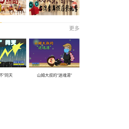
更多
不”同天
山姆大叔的“迷魂湯”