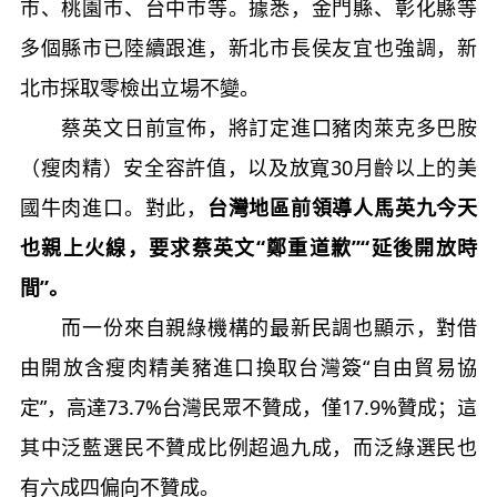
市、桃園市、台中市等。據悉，金門縣、彰化縣等
多個縣市已陸續跟進，新北市長侯友宜也強調，新
北市採取零檢出立場不變。
蔡英文日前宣佈，將訂定進口豬肉萊克多巴胺
（瘦肉精）安全容許值，以及放寬30月齡以上的美
國牛肉進口。對此，
台灣地區前領導人馬英九今天
也親上火線，要求蔡英文“鄭重道歉”“延後開放時
間”。
而一份來自親綠機構的最新民調也顯示，對借
由開放含瘦肉精美豬進口換取台灣簽“自由貿易協
定”，高達73.7%台灣民眾不贊成，僅17.9%贊成；這
其中泛藍選民不贊成比例超過九成，而泛綠選民也
有六成四偏向不贊成。