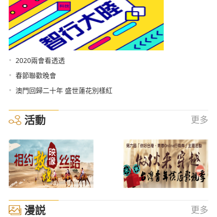
•
2020兩會看透透
•
春節聯歡晚會
•
澳門回歸二十年 盛世蓮花別樣紅
活動
更多
漫説
更多