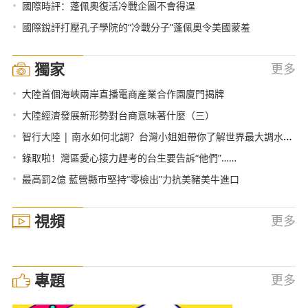
•
國際時評：蓬佩奧復活冷戰企圖不會得逞
•
國際銳評打壓孔子學院的“冷戰分子”蓬佩奧令美國蒙羞
獨家
更多
•
大陸首個海峽兩岸直播電商産業合作園廈門揭牌
•
大陸經濟發展新形勢對台商意味著什麼（三）
•
智行大陸 | 南水如何北調？台灣小姐姐帶你了解世界最大調水工程
•
錄取啦！灣區愛心接力趕考的台生要告訴“他們”……
•
最高罰2億 藍營縣市堅持“零檢出”力抗美豬美牛進口
視頻
更多
專題
更多