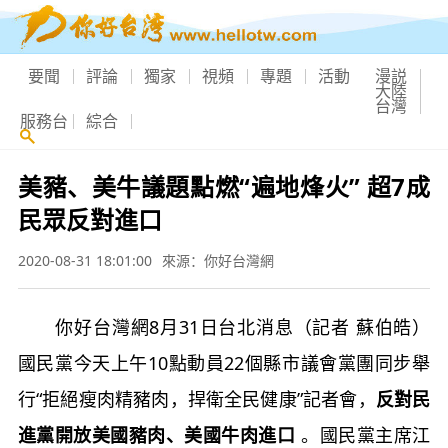
要聞
評論
獨家
視頻
專題
活動
漫説
大陸
台灣
服務台
綜合
美豬、美牛議題點燃“遍地烽火” 超7成
民眾反對進口
2020-08-31 18:01:00
來源：你好台灣網
你好台灣網8月31日台北消息（記者 蘇伯皓）
國民黨今天上午10點動員22個縣市議會黨團同步舉
行“拒絕瘦肉精豬肉，捍衛全民健康”記者會，
反對民
進黨開放美國豬肉、美國牛肉進口
。國民黨主席江