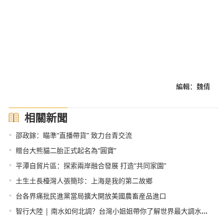
編輯：魏倩
相關新聞
•
邵政鎵：瞄準“直播帶貨” 致力台青交流
•
贈台大熊貓二胎正式起名為“圓寶”
•
平潭自貿片區：探索兩岸融合發展 打造“共同家園”
•
土生土長檯灣人張簡珍：上海是我的第二故鄉
•
台各界痛批民進黨當局擴大開放美國農畜産品進口
•
智行大陸 | 南水如何北調？台灣小姐姐帶你了解世界最大調水工程