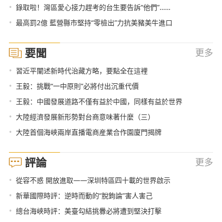
•
錄取啦！灣區愛心接力趕考的台生要告訴“他們”……
•
最高罰2億 藍營縣市堅持“零檢出”力抗美豬美牛進口
要聞
更多
•
習近平闡述新時代治藏方略，要點全在這裡
•
王毅：挑戰“一中原則”必將付出沉重代價
•
王毅：中國發展道路不僅有益於中國，同樣有益於世界
•
大陸經濟發展新形勢對台商意味著什麼（三）
•
大陸首個海峽兩岸直播電商産業合作園廈門揭牌
評論
更多
•
從容不惑 開放進取——深圳特區四十載的世界啟示
•
新華國際時評：逆時而動的“脫鉤論”害人害己
•
總台海峽時評：美臺勾結挑釁必將遭到堅決打擊