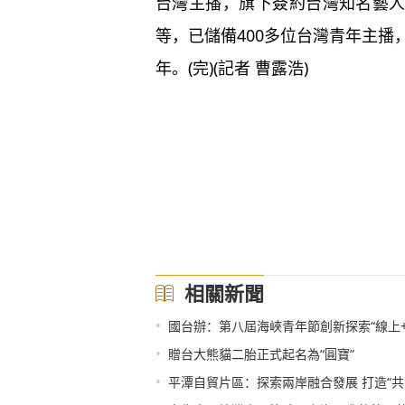
台灣主播，旗下簽約台灣知名藝
等，已儲備400多位台灣青年主播
年。(完)(記者 曹露浩)
相關新聞
•
國台辦：第八屆海峽青年節創新探索“線上+
•
贈台大熊貓二胎正式起名為“圓寶”
•
平潭自貿片區：探索兩岸融合發展 打造“共