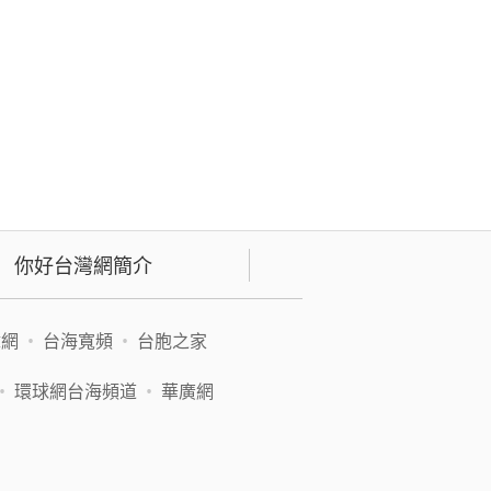
你好台灣網簡介
緯網
•
台海寬頻
•
台胞之家
•
環球網台海頻道
•
華廣網