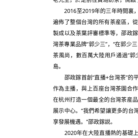
2016至2019年的三年時間
遍佈了整個台灣的所有茶産區，
製成以及茶葉評審標準等，邵政
灣茶專業品牌“郭少三”，“在郭少
茶風尚，數百萬大陸用戶通過“郭
島。
邵政鎵首創“直播+台灣茶”的
作為主播，與上百座台灣茶園合
在杭州打造一個最全的台灣茶産
展示中心。“我們希望讓更多的台
享發展機遇。”邵政鎵説。
2020年在大陸直播熱的基礎