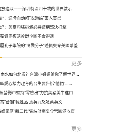
開放進取——深圳特區四十載的世界啟示
評：逆時而動的“脫鉤論”害人害己
評：美臺勾結挑釁必將遭到堅決打擊
蓬佩奧復活冷戰企圖不會得逞
壓孔子學院的“冷戰分子”蓬佩奧令美國蒙羞
更多
 南水如何北調？台灣小姐姐帶你了解世界最大調水工程
區愛心接力趕考的台生要告訴“他們”……
 藍營縣市堅持“零檢出”力抗美豬美牛進口
當“台獨”犧牲品 馬英九怒嗆蔡英文
岸婚姻家庭“新二代”雲端財商夏令營圓滿收官
更多