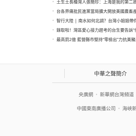
•
土生土長檯灣人張簡珍：上海是我的第二
•
台各界痛批民進黨當局擴大開放美國農畜
•
智行大陸 | 南水如何北調？台灣小姐姐
•
錄取啦！灣區愛心接力趕考的台生要告訴“他
•
最高罰2億 藍營縣市堅持“零檢出”力抗美
中華之聲簡介
央廣網
•
新華網台灣頻道
中國東南廣播公司
•
海峽