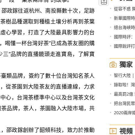
•
從容不惑 
裏，邵政鎵往返杭州、南投縣數十次，足跡
•
新華國際時
從茶樹品種選取到種植土壤分析再到茶葉
•
總台海峽時
鎵虛心學習，打造了大陸最具影響力的台
•
國際時評：
三，喝懂一杯台灣好茶”已成為茶友圈的購
•
國際銳評打
少三”品牌的直播鏡頭走進寶島，了解寶
獨家
•
平臺類品牌，簽約了數十位台灣知名茶人
智行大陸 |
•
錄取啦！灣
作，從茶園到大陸茶友的直播連線，力求
•
最高罰2億
品中心，台灣茶標準中心以及台灣茶文化
•
把台灣民眾
灣茶品牌，茶人，茶園融入大陸市場，共
•
2020兩
上，邵政鎵創辦了韶傾科技，致力於推動
視頻