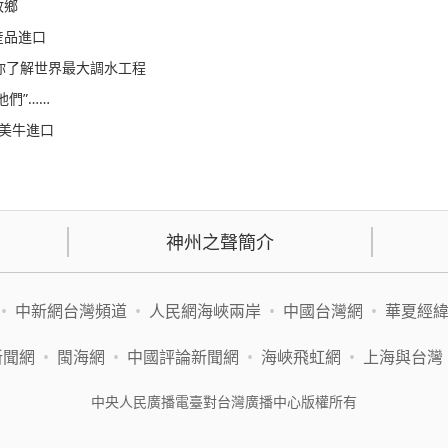
故鄉
産品進口
帶你了解世界最大調水工程
們”……
豬美牛進口
神州之聲簡介
•
中新網台灣頻道
•
人民網海峽兩岸
•
中國台灣網
•
華夏經
新聞網
•
閩海網
•
中國評論新聞網
•
海峽飛虹網
•
上海與台灣
中央人民廣播電臺對台灣廣播中心版權所有