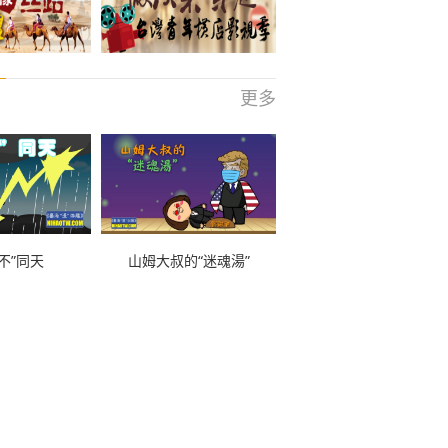
更多
不”同天
山姆大叔的“迷魂湯”