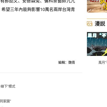
人有郝劭文、安德森兔、偏科茶藝師九九
，希望三年內能夠影響10萬名兩岸台灣青
漫説
編輯：魏倩
風月“
線下”模式
同家園”