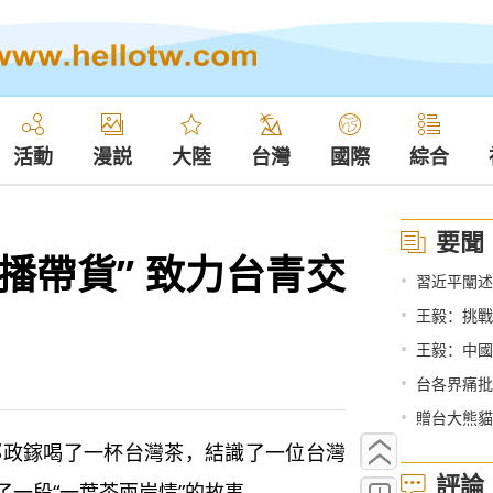
活動
漫説
大陸
台灣
國際
綜合
要聞
播帶貨” 致力台青交
•
習近平闡述
•
王毅：挑戰
•
王毅：中國
•
台各界痛批
•
贈台大熊貓
邵政鎵喝了一杯台灣茶，結識了一位台灣
評論
一段“一葉茶兩岸情”的故事。