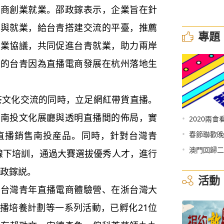
電商創業就業。邵政鎵表示，企業旨在針
訓與就業，給台青搭建交流的平臺，推薦
專題
就業協議，共同促進台青就業，助力兩岸
多的台青因為直播電商發展在杭州落地生
文化交流的同時，立足網紅帶貨直播。
和南投文化展廳與透明直播間的佈局，實
•
2020兩會
•
直播銷售南投産品。同時，針對台灣青
春節聯歡晚
•
澳門回歸二
線下培訓，通過大賽選拔優秀人才，進行
邵政鎵説。
活動
灣青年直播電商體驗營、在浙台灣大
播培養計劃等一系列活動，已孵化21位