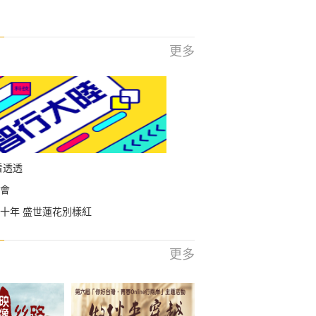
更多
看透透
會
十年 盛世蓮花別樣紅
更多