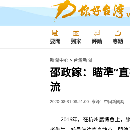
要聞
獨家
評論
專題
新聞中心
>
台灣新聞
邵政鎵：瞄準“直
流
2020-08-31 08:51:00
來源：中國新聞網
2016年，在杭州農博會上，
老先生，於是前往寶島訪茶，開啟了