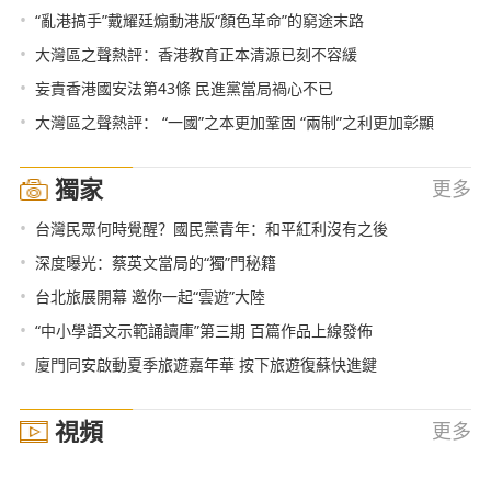
•
“亂港搞手”戴耀廷煽動港版“顏色革命”的窮途末路
•
大灣區之聲熱評：香港教育正本清源已刻不容緩
•
妄責香港國安法第43條 民進黨當局禍心不已
•
大灣區之聲熱評： “一國”之本更加鞏固 “兩制”之利更加彰顯
獨家
更多
•
台灣民眾何時覺醒？國民黨青年：和平紅利沒有之後
•
深度曝光：蔡英文當局的“獨”門秘籍
•
台北旅展開幕 邀你一起“雲遊”大陸
•
“中小學語文示範誦讀庫”第三期 百篇作品上線發佈
•
廈門同安啟動夏季旅遊嘉年華 按下旅遊復蘇快進鍵
視頻
更多