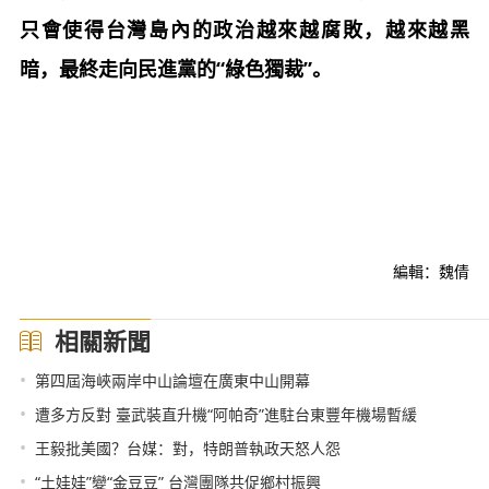
只會使得台灣島內的政治越來越腐敗，越來越黑
暗，最終走向民進黨的“綠色獨裁”。
編輯：魏倩
相關新聞
•
第四屆海峽兩岸中山論壇在廣東中山開幕
•
遭多方反對 臺武裝直升機“阿帕奇”進駐台東豐年機場暫緩
•
王毅批美國？台媒：對，特朗普執政天怒人怨
•
“土娃娃”變“金豆豆” 台灣團隊共促鄉村振興