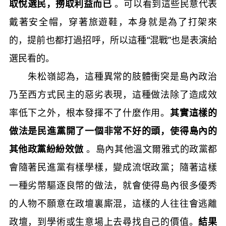
取悅選民，撈取利益而已
。可以看到這些民意代表
戴著安全帽，穿著旅遊鞋，本身就是為了打架來
的，提前也都打過招呼，所以這種“混戰”也是表演給
選民看的。
朱松嶺認為，這種異常的肢體衝突是島內政治
乃至西方式民主的惡劣表現，這種做法除了造成效
率低下之外，根本發揮不了什麼作用。
其實這樣的
做法是民進黨開了一個非常不好的頭，使得島內的
其他政黨紛紛效倣
。島內其他溫文爾雅式的政黨都
會隨著民進黨有樣學樣，變成流氓政黨；隨著這樣
一種劣幣驅逐良幣的做法，就會使得島內很多優秀
的人物不願意在政壇裏廝混，這樣的人往往會逃離
政壇，到學術或生意場上去尋找自己的價值。
結果