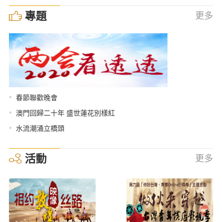
專題
更多
•
春節聯歡晚會
•
澳門回歸二十年 盛世蓮花別樣紅
•
水流潮涌立橋頭
活動
更多