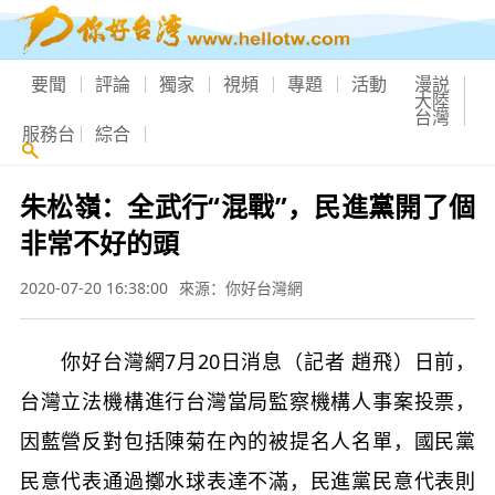
要聞
評論
獨家
視頻
專題
活動
漫説
大陸
台灣
服務台
綜合
朱松嶺：全武行“混戰”，民進黨開了個
非常不好的頭
2020-07-20 16:38:00
來源：你好台灣網
你好台灣網7月20日消息（記者 趙飛）日前，
台灣立法機構進行台灣當局監察機構人事案投票，
因藍營反對包括陳菊在內的被提名人名單，國民黨
民意代表通過擲水球表達不滿，民進黨民意代表則