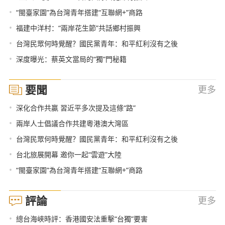
•
“閩臺家園”為台灣青年搭建“互聯網+”商路
•
福建中洋村：“兩岸花生節”共話鄉村振興
•
台灣民眾何時覺醒？國民黨青年：和平紅利沒有之後
•
深度曝光：蔡英文當局的“獨”門秘籍
要聞
更多
•
深化合作共贏 習近平多次提及這條“路”
•
兩岸人士倡議合作共建粵港澳大灣區
•
台灣民眾何時覺醒？國民黨青年：和平紅利沒有之後
•
台北旅展開幕 邀你一起“雲遊”大陸
•
“閩臺家園”為台灣青年搭建“互聯網+”商路
評論
更多
•
總台海峽時評：香港國安法重擊“台獨”要害