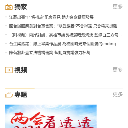
獨家
更多
•
江蘇出臺“11條措施”配套意見 助力台企健康發展
•
國台辦回應美對台軍售案：“以武謀獨”不會得逞 只會帶來災難
•
（附視頻）兩岸對談：高雄市議長補選暗潮洶湧 藍綠白三方勾心鬥角
•
台生梁紘銘：線上畢業作品展 為校園時光來個圓滿的ending
•
陳菊將赴臺立法機構備詢 藍動員抗議強力杯葛
視頻
更多
專題
更多