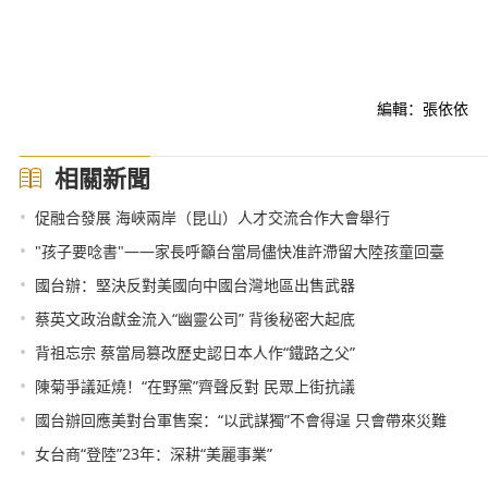
編輯：張依依
相關新聞
•
促融合發展 海峽兩岸（昆山）人才交流合作大會舉行
•
"孩子要唸書"——家長呼籲台當局儘快准許滯留大陸孩童回臺
•
國台辦：堅決反對美國向中國台灣地區出售武器
•
蔡英文政治獻金流入“幽靈公司” 背後秘密大起底
•
背祖忘宗 蔡當局篡改歷史認日本人作“鐵路之父”
•
陳菊爭議延燒！“在野黨”齊聲反對 民眾上街抗議
•
國台辦回應美對台軍售案：“以武謀獨”不會得逞 只會帶來災難
•
女台商“登陸”23年：深耕“美麗事業”