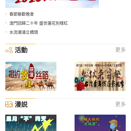
•
春節聯歡晚會
•
澳門回歸二十年 盛世蓮花別樣紅
•
水流潮涌立橋頭
活動
更多
漫説
更多