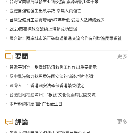
•
台灣宜蘭縣海域發生4.4級地震 震源深度130千米
•
臺鐵自強號發生出軌事故 幸無人員傷亡
•
台灣受僱員工薪資增幅現7年新低 受雇人數持續減少
•
2020閩臺棒球交流線上活動成功舉辦
•
國台辦：兩岸城市沿正確軌道推進交流合作有利增進民眾福祉
要聞
更多
•
習近平對進一步做好防汛救災工作作出重要指示
•
反中亂港勢力抹黑香港國安法的“新裝”與“老調”
•
國際人士：香港國安法確保香港繁榮穩定
•
台胞祖地福建漳州：“根親”文化促兩岸民間交流
•
兩岸粉絲同慶“圓仔”七歲生日
評論
更多
•
妄責香港國安法第43條 民進黨當局禍心不已