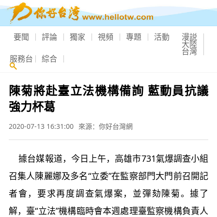
要聞
評論
獨家
視頻
專題
活動
漫説
大陸
台灣
服務台
綜合
陳菊將赴臺立法機構備詢 藍動員抗議
強力杯葛
2020-07-13 16:31:00
來源：你好台灣網
據台媒報道，今日上午，高雄市731氣爆調查小組
召集人陳麗娜及多名“立委”在監察部門大門前召開記
者會，要求再度調查氣爆案，並彈劾陳菊。據了
解，臺“立法”機構臨時會本週處理臺監察機構負責人