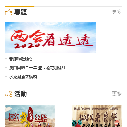
專題
更多
•
春節聯歡晚會
•
澳門回歸二十年 盛世蓮花別樣紅
•
水流潮涌立橋頭
活動
更多