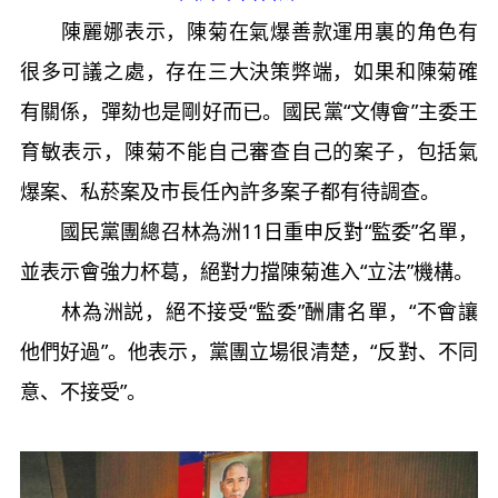
陳麗娜表示，陳菊在氣爆善款運用裏的角色有
很多可議之處，存在三大決策弊端，如果和陳菊確
有關係，彈劾也是剛好而已。國民黨“文傳會”主委王
育敏表示，陳菊不能自己審查自己的案子，包括氣
爆案、私菸案及市長任內許多案子都有待調查。
國民黨團總召林為洲11日重申反對“監委”名單，
並表示會強力杯葛，絕對力擋陳菊進入“立法”機構。
林為洲説，絕不接受“監委”酬庸名單，“不會讓
他們好過”。他表示，黨團立場很清楚，“反對、不同
意、不接受”。