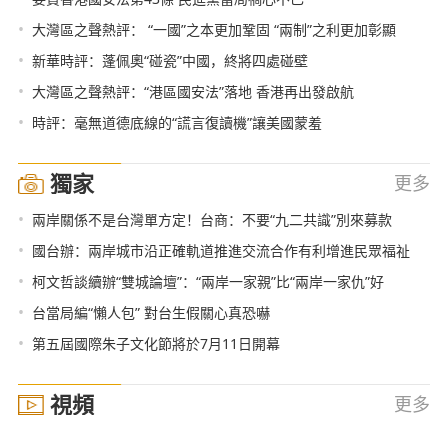
•
大灣區之聲熱評： “一國”之本更加鞏固 “兩制”之利更加彰顯
•
新華時評：蓬佩奧“碰瓷”中國，終將四處碰壁
•
大灣區之聲熱評：“港區國安法”落地 香港再出發啟航
•
時評：毫無道德底線的“謊言復讀機”讓美國蒙羞
獨家
更多
•
兩岸關係不是台灣單方定！台商：不要“九二共識”別來募款
•
國台辦：兩岸城市沿正確軌道推進交流合作有利增進民眾福祉
•
柯文哲談續辦“雙城論壇”：“兩岸一家親”比“兩岸一家仇”好
•
台當局編“懶人包” 對台生假關心真恐嚇
•
第五屆國際朱子文化節將於7月11日開幕
視頻
更多