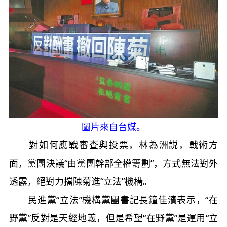
圖片來自台媒。
對如何應戰審查與投票，林為洲説，戰術方
面，黨團決議“由黨團幹部全權籌劃”，方式無法對外
透露，絕對力擋陳菊進“立法”機構。
民進黨“立法”機構黨團書記長鐘佳濱表示，“在
野黨”反對是天經地義，但是希望“在野黨”是運用“立