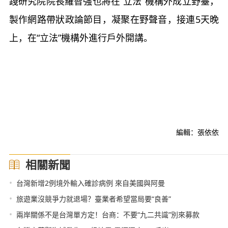
踐研究院院長羅智強也將在“立法”機構外成立野臺，
製作網路帶狀政論節目，凝聚在野聲音，接連5天晚
上，在“立法”機構外進行戶外開講。
編輯：張依依
相關新聞
•
台灣新增2例境外輸入確診病例 來自美國與阿曼
•
旅遊業沒競爭力就退場？臺業者希望當局要“良善”
•
兩岸關係不是台灣單方定！台商：不要“九二共識”別來募款