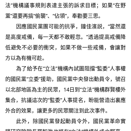
法”機構議事規則表達主張的訴求目標；如果“在野
黨”還要再搞“偷襲”、“佔領”，奉勸要三思。
因應國民黨團可能的抗爭，鐘佳濱説，“當然還
是高度戒備，每一天都不敢輕忽。”透過提高戒備降
低避免不必要的衝突，如果不做一些戒備，會讓對
方以為有機可趁。
為了給予在“立法”機構內試圖阻擋“監委”人事權
的國民黨“立委”援助，國民黨中央發出動員令，號召
以北部地區為主的民眾，14日到“立法”機構群賢樓外
集合，抗議這次的“監委”人事提名，盼能營造出裏應
外合的效果，讓更多的民眾關注到此次事件。
此外，除國民黨發起動員令外，國民黨革命實