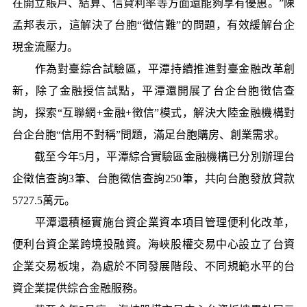
在開立賬戶、結算、信貸利率等方面還能夠享有優惠。”陳
孟邦表示，這解決了台胞“徵信難”的問題，有效緩解台企
現金流壓力。
作為對臺綜合試驗區，平潭持續推進對臺金融改革創
新，除了金融授信試點，平潭還開展了台企台胞徵信查
詢，探索“互聯網+金融+徵信”模式，解決大陸金融機構對
台企台胞“信用不對稱”問題，滿足台胞購房、創業需求。
截至今年5月，平潭綜合實驗區金融機構已分別辦理台
企徵信查詢3筆、台胞徵信查詢250筆，共向台胞發放貸款
5727.5萬元。
平潭還積極實施台資企業資本項目管理便利化改革，
便利台資企業跨境投融資。海峽股權交易中心設立了台資
企業交易板塊，為處於不同發展階段、不同規範水平的台
資企業提供綜合金融服務。