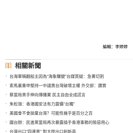
編輯：李婷婷
相關新聞
•
台海軍稱翻船主因為“海象驟變”台媒質疑：急著切割
•
索馬裏重申堅持一中譴責台灣破壞主權 外交部：讚賞
•
蔡當局黑手伸向傳播業 民主自由全成謊言
•
朱松嶺：香港國安法有力震懾“台獨”
•
美國會不會拋棄台灣？可能性幾乎是百分之百
•
國台辦：民進黨當局再次暴露插手香港事務的險惡用心
•
台灣出口“四連黑” 對大陸出口創新高