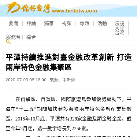
要聞
評論
獨家
視頻
專題
活動
漫説
大陸
台灣
服務台
綜合
平潭持續推進對臺金融改革創新 打造
兩岸特色金融集聚區
2020-07-09 08:18:00
來源：中新網
在實驗區、自貿區、國際旅遊島疊加優勢驅動下，平
潭在“十三五”期間加快建設海峽兩岸特色金融産業集聚
區。2015年10月底，平潭共有328家金融及類金融企業。截
至今年5月底，這一數字增長到2256家。