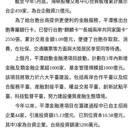
截至今年5月底，海峽股權交易中心台資板塊累計展示
台企459家，為台企融資21億元。
為了給台胞台商提供更便利的金融服務，平潭推出台
胞專屬銀行卡，已發行台胞“麒麟卡”“長城兩岸共同家園卡”
2550張，累計交易金額1.09億元，便捷了台胞存取款、消
費，在社保、交通購票等方面與大陸居民享受同等待遇。
上個月，平潭啟動金融港項目啟動，計劃在3年內新增
金融及類金融企業超1000家、基金管理規模超1000億元。
該項目將致力於六大平臺建設，包括兩岸合作平臺以及綜
合服務平臺、産融對接平臺、權益交易平臺、創新試點平
臺、科技監督平臺，努力建設優質産融生態環境。
今年以來，平潭金融港項目在籌建過程中已自主招商
企業44家、引進投資額15.13億元、已到位資本10.58億元，
其中3家為台資企業，台商投資額達5200萬元。