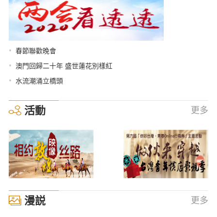
•
春節聯歡晚會
•
澳門回歸二十年 盛世蓮花別樣紅
•
水流潮涌立橋頭
活動
更多
漫説
更多