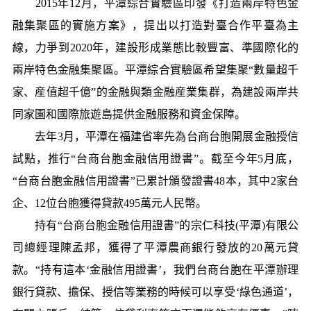
2015年12月，平潭綜合實驗區印發《打造兩岸特色金
融集聚區的實施方案》，提出以打造對臺合作平臺為主
線，力爭到2020年，建設形成業態比較豐富、準國際化的
兩岸特色金融集聚區。平潭綜合實驗區希望集聚“數量超千
家、産值超千億”的金融與類金融産業集群，為建設兩岸共
同家園和國際旅遊島提供金融服務和資金保障。
去年3月，平潭在福建省率先為台商台胞開展金融授信
試點，推行“台商台胞金融信用證書”。截至今年5月底，
“台商台胞金融信用證書”已累計頒發證書48本，其中2家台
企、12位台胞獲得貸款495萬元人民幣。
持有“台商台胞金融信用證書”的宗仁科技(平潭)有限公
司總經理陳孟邦，獲得了平潭農商銀行發放的20萬元貸
款。“持有這本‘金融信用證書’，我們台商台胞在平潭辦理
銀行貸款、擔保、授信等業務的時候可以享受‘綠色通道’，