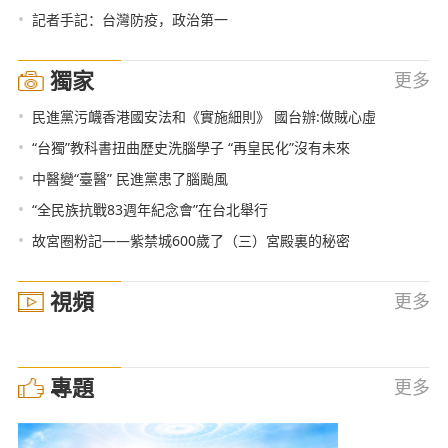
•
記者手記：台灣防疫，政治第一
獨家
更多
•
民進黨污衊香港國安法和《實施細則》 國台辦:做賊心虛
•
“台獨”教科書扭曲歷史洗腦學子 “再皇民化”沒有未來
•
中醫變“臺醫” 民進黨患了腦颱風
•
“全民族抗戰83週年紀念會”在台北舉行
•
故宮圈粉記——紫禁城600歲了（三）宮殿裏的秘密
視頻
更多
專題
更多