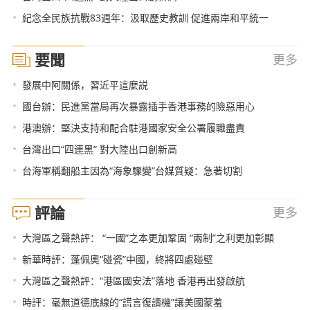
•
紀念全民族抗戰83週年：汲取歷史教訓 促進兩岸和平統一
要聞
更多
•
發展中阿關係，習近平這麼説
•
國台辦：民進黨當局再次暴露插手香港事務的險惡用心
•
港澳辦：堅決支持和配合駐港國家安全公署履職盡責
•
台灣出口“四連黑” 對大陸出口創新高
•
台海軍稱翻船主因為“海象驟變”台媒質疑：急著切割
評論
更多
•
大灣區之聲熱評： “一國”之本更加鞏固 “兩制”之利更加彰顯
•
新華時評：蓬佩奧“碰瓷”中國，終將四處碰壁
•
大灣區之聲熱評：“港區國安法”落地 香港再出發啟航
•
時評：毫無道德底線的“謊言復讀機”讓美國蒙羞