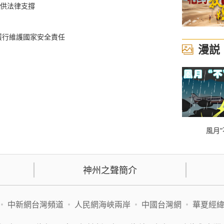
提供法律支撐
履行維護國家安全責任
漫説
風月“
神州之聲簡介
•
中新網台灣頻道
•
人民網海峽兩岸
•
中國台灣網
•
華夏經