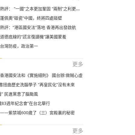
評： “一國”之本更加鞏固 “兩制”之利更加彰顯
蓬佩奧“碰瓷”中國，終將四處碰壁
熱評：“港區國安法”落地 香港再出發啟航
道德底線的“謊言復讀機”讓美國蒙羞
台灣防疫，政治第一
更多
香港國安法和《實施細則》 國台辦:做賊心虛
科書扭曲歷史洗腦學子 “再皇民化”沒有未來
醫” 民進黨患了腦颱風
戰83週年紀念會”在台北舉行
——紫禁城600歲了（三）宮殿裏的秘密
更多