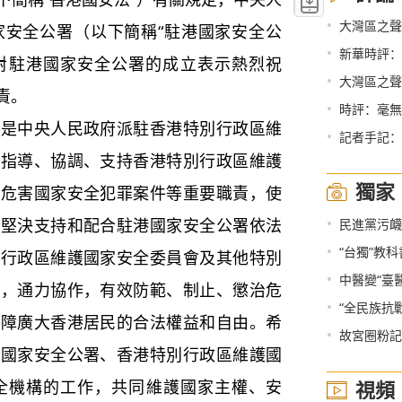
•
大灣區之聲熱
家安全公署（以下簡稱“駐港國家安全公
•
新華時評：
們對駐港國家安全公署的成立表示熱烈祝
•
大灣區之聲
責。
•
時評：毫無
中央人民政府派駐香港特別行政區維
•
記者手記：
、指導、協調、支持香港特別行政區維護
獨家
理危害國家安全犯罪案件等重要職責，使
•
辦堅決支持和配合駐港國家安全公署依法
民進黨污衊
•
“台獨”教
別行政區維護國家安全委員會及其他特別
•
中醫變“臺
職，通力協作，有效防範、制止、懲治危
•
“全民族抗
保障廣大香港居民的合法權益和自由。希
•
故宮圈粉記
港國家安全公署、香港特別行政區維護國
全機構的工作，共同維護國家主權、安
視頻