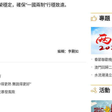
穩定，確保“一國兩制”行穩致遠。
專題
編輯：李覲如
•
春節聯歡晚
•
澳門回歸二
•
水流潮涌立
行
得更熱 舞跳得更好”
活動
次暴發風險