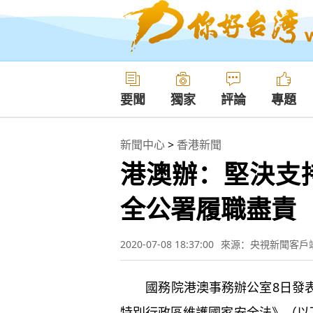
要聞
獨家
評論
專題
新聞中心
>
香港新聞
港澳辦：堅決支
全公署履職盡責
2020-07-08 18:37:00
來源：央視新聞客戶
國務院港澳事務辦公室8日發表
特別行政區維護國家安全法》（以