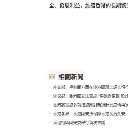
全、發展利益，維護香港的長期繁榮
相關新聞
•
外交部：望有關方面在涉港問題上謹言慎
•
外交部：香港國安法實施 “馬跑得更歡 股炒
•
香港將實施多項措施應對新冠肺炎疫情再
•
香港各界：香港國安法保障香港長治久安
•
香港特區國安委舉行首次會議