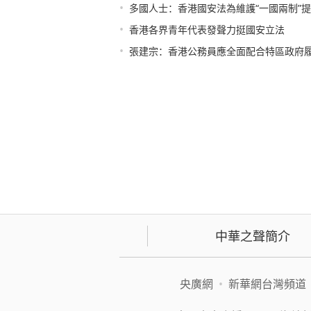
•
多國人士：香港國安法為維護“一國兩制”
•
香港各界青年代表發聲力挺國安立法
•
張建宗：香港公務員應全面配合特區政府
中華之聲簡介
央廣網
•
新華網台灣頻道