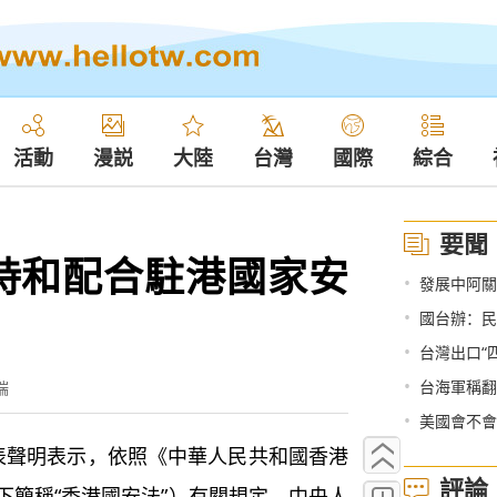
活動
漫説
大陸
台灣
國際
綜合
要聞
持和配合駐港國家安
•
發展中阿關
•
國台辦：民
•
台灣出口“
•
台海軍稱翻
端
•
美國會不會
聲明表示，依照《中華人民共和國香港
評論
下簡稱“香港國安法”）有關規定，中央人