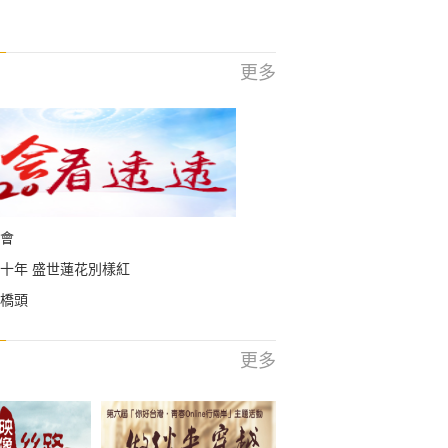
更多
會
十年 盛世蓮花別樣紅
橋頭
更多