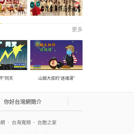
更多
不”同天
山姆大叔的“迷魂湯”
你好台灣網簡介
緯網
•
台海寬頻
•
台胞之家