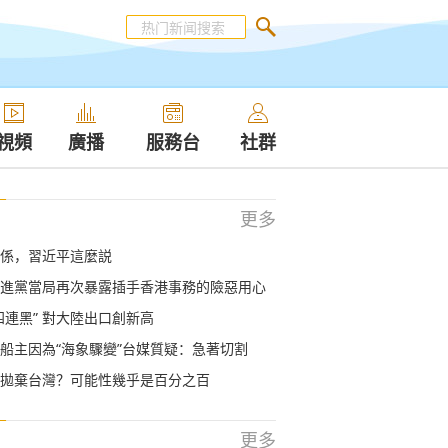
視頻
廣播
服務台
社群
更多
係，習近平這麼説
進黨當局再次暴露插手香港事務的險惡用心
四連黑” 對大陸出口創新高
船主因為“海象驟變”台媒質疑：急著切割
拋棄台灣？可能性幾乎是百分之百
更多