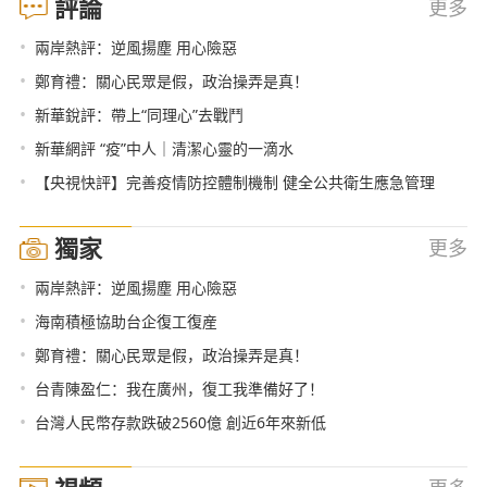
評論
更多
•
兩岸熱評：逆風揚塵 用心險惡
•
鄭育禮：關心民眾是假，政治操弄是真！
•
新華銳評：帶上“同理心”去戰鬥
•
新華網評 “疫”中人｜清潔心靈的一滴水
•
【央視快評】完善疫情防控體制機制 健全公共衛生應急管理
獨家
更多
•
兩岸熱評：逆風揚塵 用心險惡
•
海南積極協助台企復工復産
•
鄭育禮：關心民眾是假，政治操弄是真！
•
台青陳盈仁：我在廣州，復工我準備好了！
•
台灣人民幣存款跌破2560億 創近6年來新低