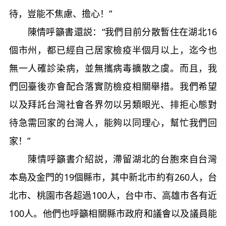
待，豈能不焦慮、擔心！”
陳情呼籲書還説：“我們目前分散暫住在湖北16
個市州，都已經自己居家檢疫半個月以上，迄今也
無一人確診染病，並無攜病毒擴散之虞。而且，我
們回臺後亦會配合落實防檢疫相關舉措。我們希望
以及拜託台灣社會各界勿以另類眼光、排拒心態對
待急需回家的台灣人，能夠以同理心，幫忙我們回
家！”
陳情呼籲書介紹説，滯留湖北的台胞來自台灣
本島及金門的19個縣市，其中新北市約有260人，台
北市、桃園市各超過100人，台中市、高雄市各有近
100人。他們也呼籲相關縣市政府和議會以及議員能