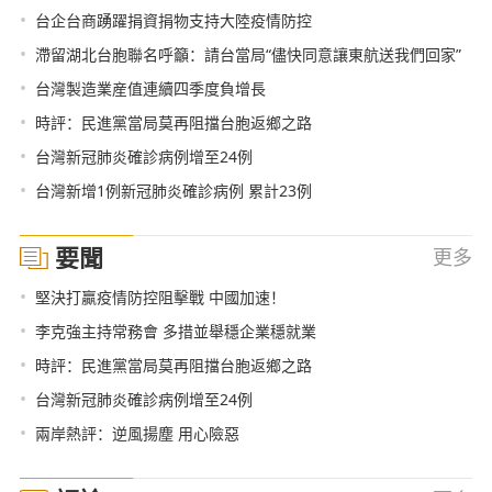
•
台企台商踴躍捐資捐物支持大陸疫情防控
•
滯留湖北台胞聯名呼籲：請台當局“儘快同意讓東航送我們回家”
•
台灣製造業産值連續四季度負增長
•
時評：民進黨當局莫再阻擋台胞返鄉之路
•
台灣新冠肺炎確診病例增至24例
•
台灣新增1例新冠肺炎確診病例 累計23例
要聞
更多
•
堅決打贏疫情防控阻擊戰 中國加速！
•
李克強主持常務會 多措並舉穩企業穩就業
•
時評：民進黨當局莫再阻擋台胞返鄉之路
•
台灣新冠肺炎確診病例增至24例
•
兩岸熱評：逆風揚塵 用心險惡