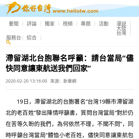
要聞
評論
獨家
視頻
專題
活動
漫説
大陸
台灣
服務台
綜合
滯留湖北台胞聯名呼籲：請台當局“儘
快同意讓東航送我們回家”
2020-02-20 13:16:00
來源：新華網
19日，滯留湖北的台胞署名“台灣19縣市滯留湖
北的老百姓”發出陳情呼籲書，質問台灣當局“對於仍
在苦等久盼的我們，為何依然不理，不聞不問”，同
時呼籲台灣當局“體恤小老百姓，儘快同意讓東航包