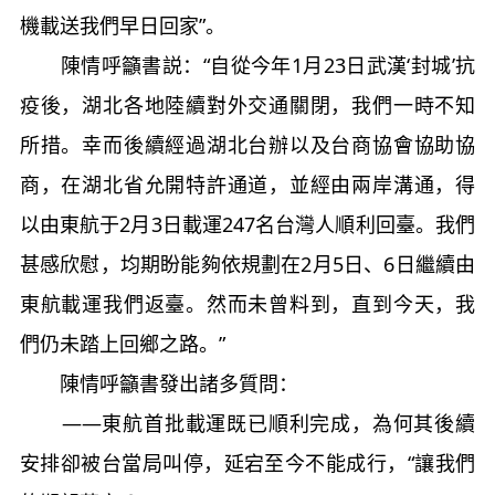
機載送我們早日回家”。
陳情呼籲書説：“自從今年1月23日武漢‘封城’抗
疫後，湖北各地陸續對外交通關閉，我們一時不知
所措。幸而後續經過湖北台辦以及台商協會協助協
商，在湖北省允開特許通道，並經由兩岸溝通，得
以由東航于2月3日載運247名台灣人順利回臺。我們
甚感欣慰，均期盼能夠依規劃在2月5日、6日繼續由
東航載運我們返臺。然而未曾料到，直到今天，我
們仍未踏上回鄉之路。”
陳情呼籲書發出諸多質問：
——東航首批載運既已順利完成，為何其後續
安排卻被台當局叫停，延宕至今不能成行，“讓我們