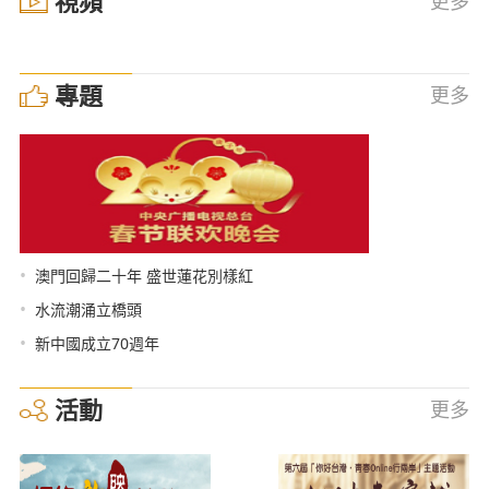
視頻
更多
專題
更多
•
澳門回歸二十年 盛世蓮花別樣紅
•
水流潮涌立橋頭
•
新中國成立70週年
活動
更多