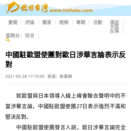
要聞
評論
獨家
視頻
專題
活動
漫説
大陸
台灣
服務台
綜合
中國駐歐盟使團對歐日涉華言論表示反
對
2021-05-28 17:19:00
來源：新華網
就歐盟與日本領導人線上峰會聯合聲明中的不
當涉華言論，中國駐歐盟使團27日表示強烈不滿和
堅決反對。
中國駐歐盟使團發言人説，歐日涉華言論完全