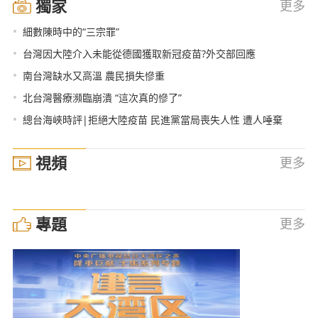
獨家
更多
•
細數陳時中的“三宗罪”
•
台灣因大陸介入未能從德國獲取新冠疫苗?外交部回應
•
南台灣缺水又高溫 農民損失慘重
•
北台灣醫療瀕臨崩潰 “這次真的慘了”
•
總台海峽時評|拒絕大陸疫苗 民進黨當局喪失人性 遭人唾棄
視頻
更多
專題
更多