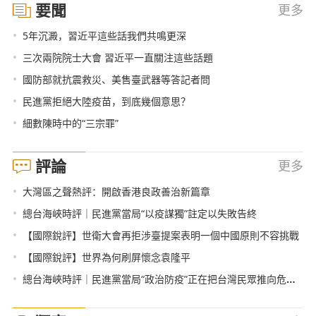
要聞
更多
•
5年沉澱，習近平這些話我們共鳴更深
•
三次兩院院士大會 習近平一直關注這些話題
•
國防部就抗震救災、美售臺武器等答記者問
•
民進黨拒絕大陸疫苗，到底幾個意思？
•
細數陳時中的“三宗罪”
評論
更多
•
大灣區之聲熱評：開啟香港良政善治新篇章
•
總台海峽時評｜民進黨當局“以疫謀獨”註定以失敗告終
•
【國際銳評】世衛大會再拒涉臺提案表明一個中國原則不容挑戰
•
【國際銳評】世界為何刷屏懷念袁隆平
•
總台海峽時評｜民進黨當局“政治防疫”正在把台灣民眾推向危險境地