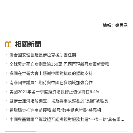
編輯：姚思寒
相關新聞
•
聯合國安理會延長伊拉克援助團任期
•
全球累計死亡病例數逾350萬 巴西再現新冠病毒新變種
•
多國在世衛大會上感謝中國對抗疫的援助支持
•
南非國會議員：期待與中國在多領域加強合作
•
美國2021年第一季度經濟增長修正值保持在6.4%
•
蘇伊士運河堵船調查：埃及將事故歸咎於“長賜”號船長
•
希臘穩步推進疫苗接種 新冠“數字綠色證書”將亮相
•
中國與塞爾維亞駕駛證互認換領對服務共建“一帶一路”具有重要意義