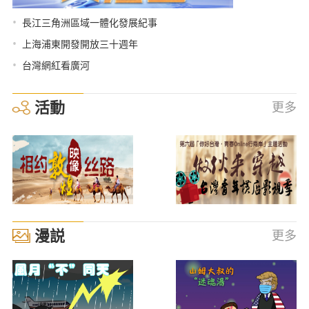
•
長江三角洲區域一體化發展紀事
•
上海浦東開發開放三十週年
•
台灣網紅看廣河
活動
更多
漫説
更多