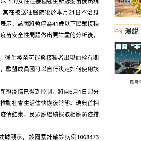
以下的女性在接種強生新冠疫苗後出現
，其在被送往醫院後於本月21日不治身
日表示，該國將暫停為41歲以下民眾接種
漫説
就疫苗安全性問題做出更詳盡的分析後，
，強生疫苗可能與接種者出現血栓有關
險，歐盟成員國可以自行決定如何使用該
風月“
新冠疫情已得到控制，將自6月1日起分
，推動社會生活儘快恢復常態。瑞典首相
表疫情結束，民眾應繼續採取相應防疫措
顯示，該國累計確診病例1068473