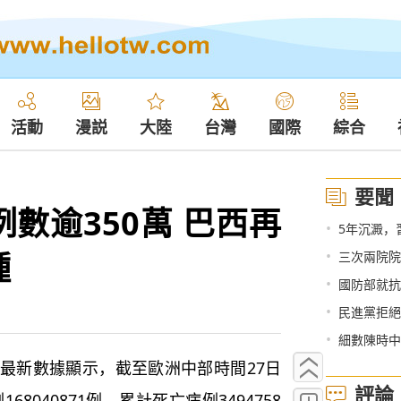
活動
漫説
大陸
台灣
國際
綜合
要聞
數逾350萬 巴西再
•
5年沉澱，
種
•
三次兩院院
•
國防部就抗
•
民進黨拒絕
•
細數陳時中
新數據顯示，截至歐洲中部時間27日
評論
8040871例，累計死亡病例3494758