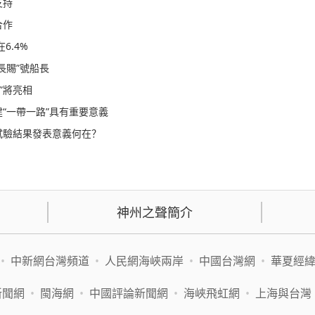
支持
合作
6.4%
長賜”號船長
”將亮相
“一帶一路”具有重要意義
試驗結果發表意義何在？
神州之聲簡介
•
中新網台灣頻道
•
人民網海峽兩岸
•
中國台灣網
•
華夏經
新聞網
•
閩海網
•
中國評論新聞網
•
海峽飛虹網
•
上海與台灣