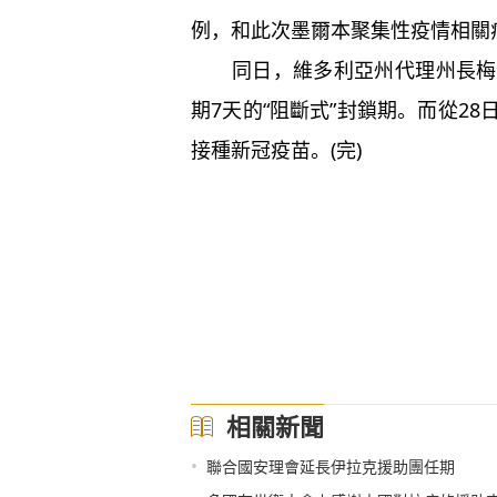
例，和此次墨爾本聚集性疫情相關
同日，維多利亞州代理州長梅裏
期7天的“阻斷式”封鎖期。而從2
接種新冠疫苗。(完)
相關新聞
•
聯合國安理會延長伊拉克援助團任期