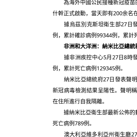
為海外中國公民接種新冠疫苗的“
什幹正式啟動，當天即有200余名
據烏茲別克斯坦衛生部27日發
例，累計確診病例99344例，累計
非洲和大洋洲：納米比亞總統
據非洲疾控中心5月27日8時發佈
例，累計死亡病例129345例。
納米比亞總統府27日發表聲明
新冠病毒檢測結果呈陽性。聲明
在住所進行自我隔離。
據納米比亞衛生部最新公佈的數據
死亡病例789例。
澳大利亞維多利亞州衛生廳27