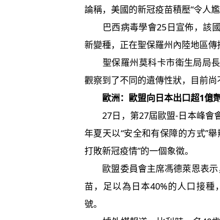
論稱，美國的新冠疫苗積壓“令人尷
巴西病毒學會25日宣佈，該國境
新變種，正在聖保羅州內陸地區傳
聖保羅州莫科卡市衛生局局長路
觀察到了不同的遺傳性狀，目前尚
歐洲：歐盟向日本出口超1億
27日，第27屆歐盟-日本峰會
年夏天以“安全和有保障的方式”
打敗新冠疫情”的一個象徵。
歐盟委員會主席馮德萊恩表示，
苗，足以為日本40%的人口接
號。