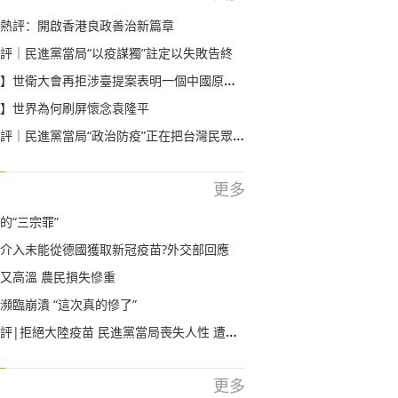
熱評：開啟香港良政善治新篇章
評｜民進黨當局“以疫謀獨”註定以失敗告終
世衛大會再拒涉臺提案表明一個中國原則不容挑戰
】世界為何刷屏懷念袁隆平
｜民進黨當局“政治防疫”正在把台灣民眾推向危險境地
更多
的“三宗罪”
介入未能從德國獲取新冠疫苗?外交部回應
又高溫 農民損失慘重
瀕臨崩潰 “這次真的慘了”
|拒絕大陸疫苗 民進黨當局喪失人性 遭人唾棄
更多