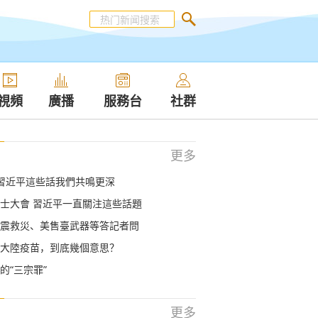
視頻
廣播
服務台
社群
更多
習近平這些話我們共鳴更深
士大會 習近平一直關注這些話題
震救災、美售臺武器等答記者問
大陸疫苗，到底幾個意思？
的“三宗罪”
更多