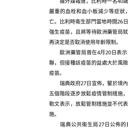
據外媒報道，比利時一名40歲
嚴重的血栓和血小板減少等症狀
亡。比利時衛生部門當地時間26
強生疫苗，且將等待歐洲藥管局
再決定是否取消使用年齡限制。
歐洲藥管局曾在4月20日表示
聯，但接種該疫苗的益處大於風
疫苗。
瑞典政府27日宣佈，鋻於境內
五個階段逐步放鬆疫情管制措施
勒文表示，放鬆管制措施並不代
施。
瑞典公共衛生局27日公佈的數據