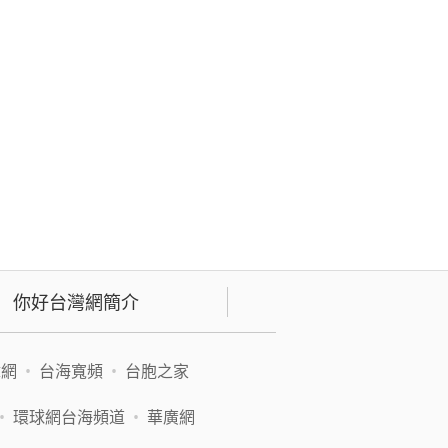
你好台灣網簡介
緯網
•
台海寬頻
•
台胞之家
•
環球網台海頻道
•
華廣網