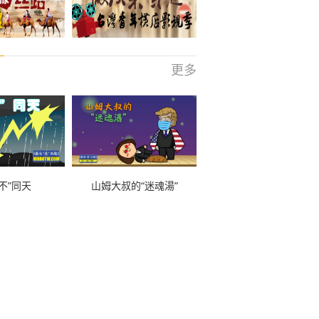
更多
不”同天
山姆大叔的“迷魂湯”