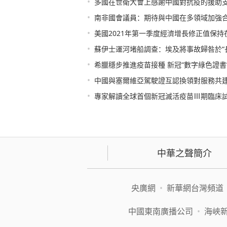
•
多國在世衛大會上感謝中國對抗疫的援助
•
南非國會議員：期待與中國在多領域加強
•
美國2021年第一季度經濟增長修正值保持在
•
蘇伊士運河堵船調查：埃及將事故歸咎於“
•
希臘穩步推進疫苗接種 新冠“數字綠色證書
•
中國與塞爾維亞駕駛證互認換領對服務共建
•
專家解讀全球首個新冠滅活疫苗Ⅲ期臨床
中華之聲簡介
央廣網
•
新華網台灣頻道
中國東南廣播公司
•
海峽