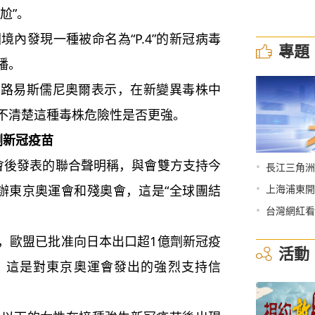
尬”。
內發現一種被命名為“P.4”的新冠病毒
專題
播。
易斯儒尼奧爾表示，在新變異毒株中
不清楚這種毒株危險性是否更強。
劑新冠疫苗
會後發表的聯合聲明稱，與會雙方支持今
•
長江三角洲
•
舉辦東京奧運會和殘奧會，這是“全球團結
上海浦東開
•
台灣網紅看
歐盟已批准向日本出口超1億劑新冠疫
活動
種，這是對東京奧運會發出的強烈支持信