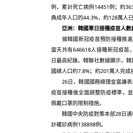
例，累計死亡病例14451例；約
典成年人口的44.3%，約128萬
亞洲：韓國單日接種疫苗人數
據韓國新冠疫苗預防接種推進團
當天共有646618人接種新冠疫
日最高紀錄。韓聯社數據顯示，韓
國總人口約7.8%；約201萬人完
26日，韓國國務總理金富謙表示
疫苗接種後全面調整防疫標準，
佩戴口罩的限制措施。
韓國中央防疫對策本部28日通報
計確診病例138898例。