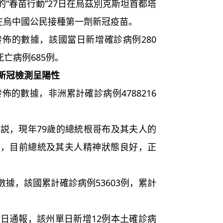
春苗行動”27日在烏茲別克斯坦首都塔
在烏中國公民接種第一劑新冠疫苗。
佈的數據，該國當日新增確診病例280
死亡病例685例。
新冠檢測呈陽性
的數據，非洲累計確診病例4788216
説，現年79歲的總統根哥布及其夫人的
稱，目前總統及其夫人精神狀態良好，正
，該國累計確診病例53603例，累計
日通報，該州單日新增12例本土確診病