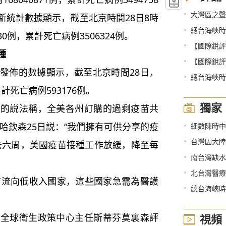
•
大灣區之聲
新統計數據顯示，截至北京時間28日8時
•
總台海峽時
30例，累計死亡病例3506324例。
•
【國際銳評】
種
•
【國際銳評
佈的數據顯示，截至北京時間28日，
•
總台海峽時評
計死亡病例593176例。
獨家
説法稱，全美各州訂購的過剩疫苗共
•
長哈欽森25日説：“我們擁有可供分享的疫
細數陳時中
•
台灣因大陸
去六周，美國疫苗接種工作放緩，降至每
•
南台灣缺水
•
北台灣醫療
苗流向低收入國家，這些國家急需為醫護
•
總台海峽時評
球衛生政策中心主任斯蒂芬莫裏森評
視頻