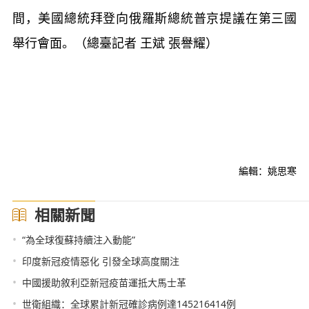
間，美國總統拜登向俄羅斯總統普京提議在第三國
舉行會面。（總臺記者 王斌 張譽耀）
編輯：姚思寒
相關新聞
•
“為全球復蘇持續注入動能”
•
印度新冠疫情惡化 引發全球高度關注
•
中國援助敘利亞新冠疫苗運抵大馬士革
•
世衛組織：全球累計新冠確診病例達145216414例