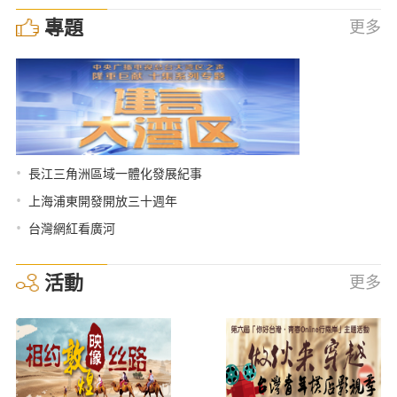
專題
更多
•
長江三角洲區域一體化發展紀事
•
上海浦東開發開放三十週年
•
台灣網紅看廣河
活動
更多