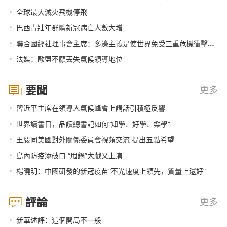
•
全球最大滅火飛機停飛
•
巴西青壯年群體新冠病亡人數大增
•
聯合國經社理事會主席：多邊主義是使世界免受三重危機衝擊的唯一齣路
•
法媒：歐盟不願丟失氣候領導地位
要聞
更多
•
習近平主席在領導人氣候峰會上講話引積極反響
•
世界讀書日，品讀總書記如何“知學、好學、樂學”
•
王毅同美國對外關係委員會視頻交流 提出五點希望
•
島內防疫添破口 “甩鍋”大戲又上演
•
楊曉明：中國研發的新冠疫苗“不光速度上領先，質量上還好”
評論
更多
•
新華述評：這個開局不一般