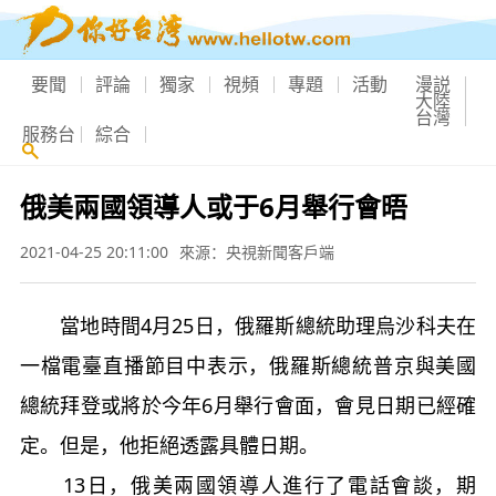
要聞
評論
獨家
視頻
專題
活動
漫説
大陸
台灣
服務台
綜合
俄美兩國領導人或于6月舉行會晤
2021-04-25 20:11:00
來源：央視新聞客戶端
當地時間4月25日，俄羅斯總統助理烏沙科夫在
一檔電臺直播節目中表示，俄羅斯總統普京與美國
總統拜登或將於今年6月舉行會面，會見日期已經確
定。但是，他拒絕透露具體日期。
13日，俄美兩國領導人進行了電話會談，期