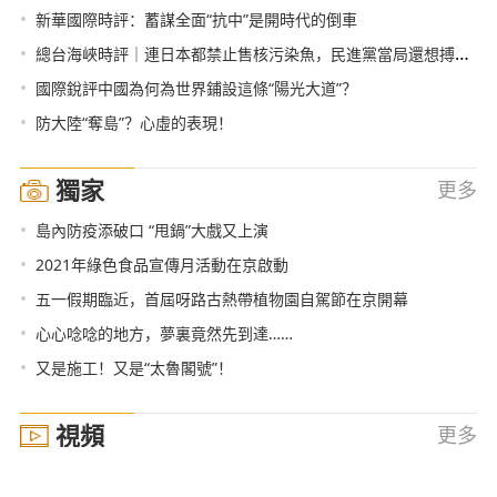
•
新華國際時評：蓄謀全面“抗中”是開時代的倒車
•
總台海峽時評｜連日本都禁止售核污染魚，民進黨當局還想搏命獻媚？
•
國際銳評中國為何為世界鋪設這條“陽光大道”？
•
防大陸“奪島”？心虛的表現！
獨家
更多
•
島內防疫添破口 “甩鍋”大戲又上演
•
2021年綠色食品宣傳月活動在京啟動
•
五一假期臨近，首屆呀路古熱帶植物園自駕節在京開幕
•
心心唸唸的地方，夢裏竟然先到達……
•
又是施工！又是“太魯閣號”！
視頻
更多