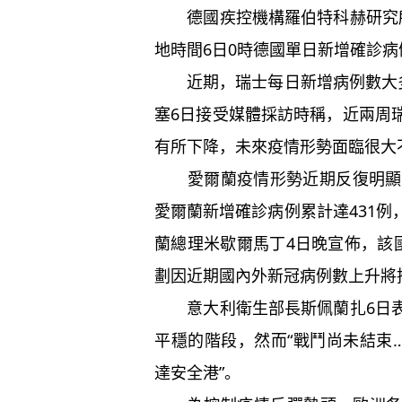
德國疾控機構羅伯特科赫研究所
地時間6日0時德國單日新增確診病例
近期，瑞士每日新增病例數大多
塞6日接受媒體採訪時稱，近兩周
有所下降，未來疫情形勢面臨很大
愛爾蘭疫情形勢近期反復明顯。
愛爾蘭新增確診病例累計達431
蘭總理米歇爾馬丁4日晚宣佈，該
劃因近期國內外新冠病例數上升將
意大利衛生部長斯佩蘭扎6日表
平穩的階段，然而“戰鬥尚未結束
達安全港”。