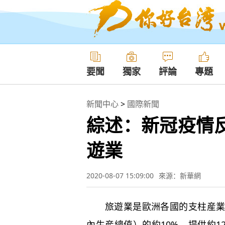
要聞
獨家
評論
專題
新聞中心
>
國際新聞
綜述：新冠疫情
遊業
2020-08-07 15:09:00
來源：新華網
旅遊業是歐洲各國的支柱産業之
內生産總值）的約10%，提供約