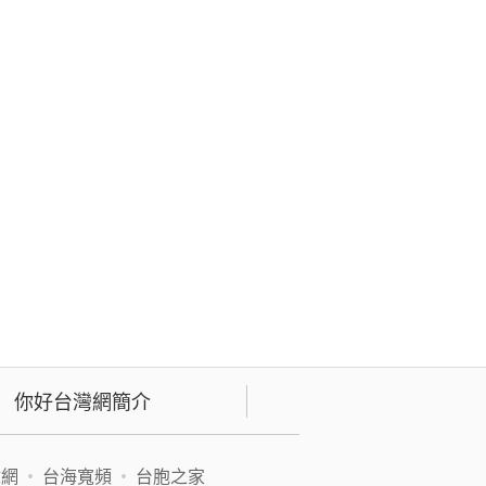
你好台灣網簡介
緯網
•
台海寬頻
•
台胞之家