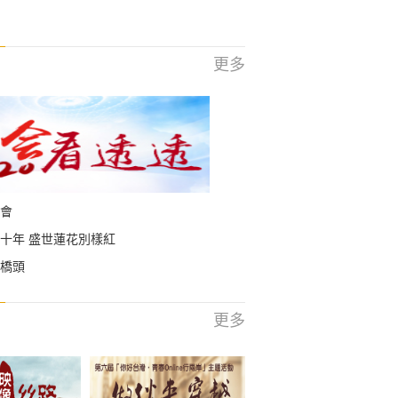
更多
會
十年 盛世蓮花別樣紅
橋頭
更多