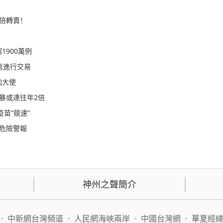
倍轉賣！
900萬例
信進行交易
加大使
風暴或達往年2倍
疫苗“競速”
亮危險警報
神州之聲簡介
•
中新網台灣頻道
•
人民網海峽兩岸
•
中國台灣網
•
華夏經