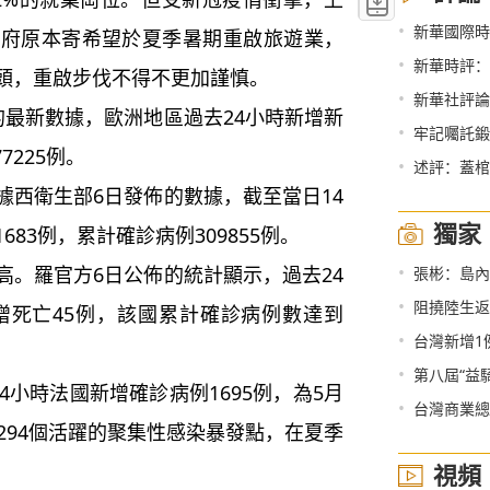
•
新華國際時評：
政府原本寄希望於夏季暑期重啟旅遊業，
•
新華時評：推遲立
頭，重啟步伐不得不更加謹慎。
•
新華社評論
最新數據，歐洲地區過去24小時新增新
•
牢記囑託鍛
7225例。
•
述評：蓋棺
西衛生部6日發佈的數據，截至當日14
獨家
83例，累計確診病例309855例。
•
。羅官方6日公佈的統計顯示，過去24
張彬：島內
•
阻撓陸生返
新增死亡45例，該國累計確診病例數達到
•
台灣新增1例
•
第八屆“益
小時法國新增確診病例1695例，為5月
•
台灣商業總
294個活躍的聚集性感染暴發點，在夏季
視頻