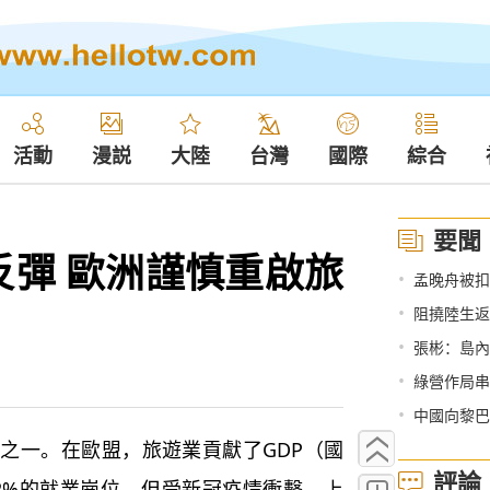
活動
漫説
大陸
台灣
國際
綜合
要聞
反彈 歐洲謹慎重啟旅
•
孟晚舟被扣
•
阻撓陸生返
•
張彬：島內
•
綠營作局串
•
中國向黎巴
一。在歐盟，旅遊業貢獻了GDP（國
評論
12%的就業崗位。但受新冠疫情衝擊，上