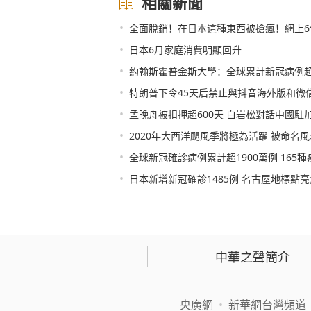
相關新聞
•
全面脫銷！在日本這種東西被搶瘋！網上6
•
日本6月家庭消費明顯回升
•
約翰斯霍普金斯大學：全球累計新冠病例超1
•
特朗普下令45天后禁止與抖音海外版和微
•
孟晚舟被扣押超600天 白岩松對話中國駐
•
2020年大西洋颶風季將極為活躍 被命名
•
全球新冠確診病例累計超1900萬例 165種
•
日本新增新冠確診1485例 名古屋地標點
中華之聲簡介
央廣網
•
新華網台灣頻道