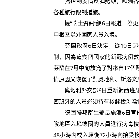
為控制疫情反彈勢頭，歐洲各國
各種旅行限制措施。
據“瑞士資訊”網6日報道，為更
申根區以外國家人員入境。
芬蘭政府6日決定，從10日起
制，因為這幾個國家的新冠病例
芬蘭在7月中旬放寬了對來自17
情原因又恢復了對奧地利、斯洛文
奧地利外交部6日重新對西班牙
西班牙的人員必須持有核酸檢測陰
德國聯邦衛生部長施潘6日宣佈
險地區入境德國的人員進行病毒
48小時內或入境後72小時內接