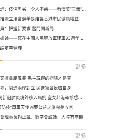
伎倆卑劣 令人不齒——看清美“三無”政客真面目系列評論之二
法會選舉是維護香港市民健康權益和社會整體利益的及時必要之舉
員：把握新要求 奮鬥開新局
雄師——寫在中國人民解放軍建軍93週年之際
論定李登輝
更多
又掀貪腐風暴 民主玩假的撈錢才是真
臺，製造兩岸對立 民進黨會反噬自身
新冠肺炎境外移入病例 臺女赴港確診感染源成疑
騎防疫”單車天使圓夢公益之旅完美收官
會理事長賴正鎰：數字會説話，大陸有商機
更多