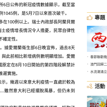
6日公佈的新冠疫情數據顯示，截至當
1045例，是5月7日以來首次破千。
專題
在100例以上。瑞士內政部長阿蘭貝爾
瑞士疫情增長情況令人擔憂，民眾自律性
不確定性。
據愛爾蘭衛生部6日晚宣佈，過去8天
例，與此前相比新增病例數明顯增加。愛爾
•
春節聯歡晚
•
國原定在8月10日開始的第四階段解禁計
澳門回歸二
•
水流潮涌立
推遲實施。
示，幾週以來意大利疫情一直處於較為
活動
……雖然意大利已經擺脫風暴，但仍未到