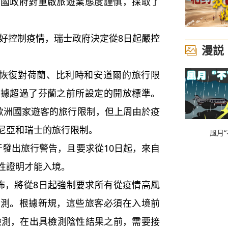
政府對重啟旅遊業態度謹慎，採取了
好控制疫情，瑞士政府決定從8日起嚴控
漫説
恢復對荷蘭、比利時和安道爾的旅行限
數據超過了芬蘭之前所設定的開放標準。
個歐洲國家遊客的旅行限制，但上周由於疫
尼亞和瑞士的旅行限制。
風月“
發出旅行警告，且要求從10日起，來自
性證明才能入境。
，將從8日起強制要求所有從疫情高風
檢測。根據新規，這些旅客必須在入境前
受檢測，在出具檢測陰性結果之前，需要接