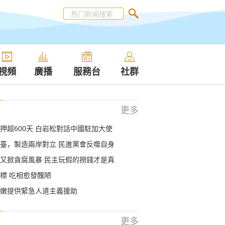
視頻
廣播
服務台
社群
更多
押超600天 白岩松對話中國駐加大使
臺，製造兩岸對立 民進黨會反噬自身
又掀貪腐風暴 民主玩假的撈錢才是真
標 吃相愈發醜陋
嫩提供緊急人道主義援助
更多