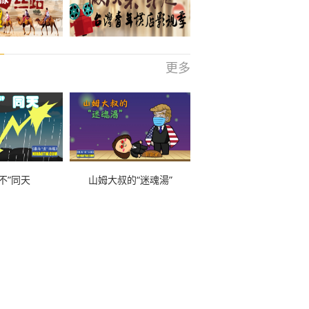
更多
不”同天
山姆大叔的“迷魂湯”