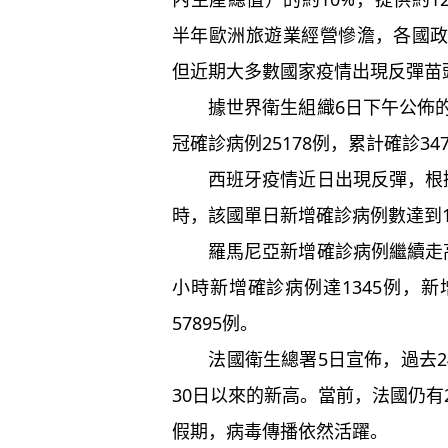
半年歐洲旅遊業經營慘澹，各國
但近期大多數國家疫情出現反彈苗
據世界衛生組織6日下午公佈的
冠確診病例25178例，累計確診347
西班牙疫情近日出現反彈，根據
時，該國單日新增確診病例數達到16
羅馬尼亞新增確診病例繼續走高
小時新增確診病例達1345例，
57895例。
法國衛生總署5日宣佈，過去24
30日以來的新高。當前，法國仍有
假期，病毒傳播依然活躍。