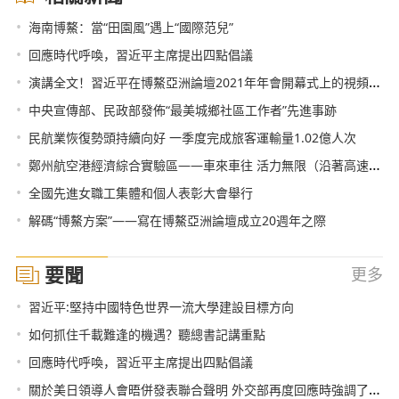
•
海南博鰲：當“田園風”遇上“國際范兒”
•
回應時代呼喚，習近平主席提出四點倡議
•
演講全文！習近平在博鰲亞洲論壇2021年年會開幕式上的視頻主旨演講
•
中央宣傳部、民政部發佈“最美城鄉社區工作者”先進事跡
•
民航業恢復勢頭持續向好 一季度完成旅客運輸量1.02億人次
•
鄭州航空港經濟綜合實驗區——車來車往 活力無限（沿著高速看中國）
•
全國先進女職工集體和個人表彰大會舉行
•
解碼“博鰲方案”——寫在博鰲亞洲論壇成立20週年之際
要聞
更多
•
習近平:堅持中國特色世界一流大學建設目標方向
•
如何抓住千載難逢的機遇？聽總書記講重點
•
回應時代呼喚，習近平主席提出四點倡議
•
關於美日領導人會晤併發表聯合聲明 外交部再度回應時強調了這三點