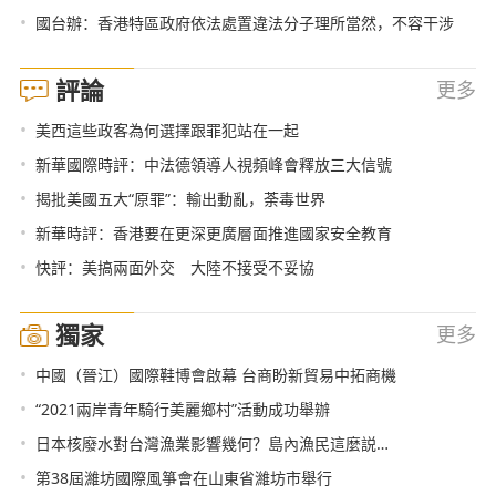
•
國台辦：香港特區政府依法處置違法分子理所當然，不容干涉
評論
更多
•
美西這些政客為何選擇跟罪犯站在一起
•
新華國際時評：中法德領導人視頻峰會釋放三大信號
•
揭批美國五大“原罪”：輸出動亂，荼毒世界
•
新華時評：香港要在更深更廣層面推進國家安全教育
•
快評：美搞兩面外交 大陸不接受不妥協
獨家
更多
•
中國（晉江）國際鞋博會啟幕 台商盼新貿易中拓商機
•
“2021兩岸青年騎行美麗鄉村”活動成功舉辦
•
日本核廢水對台灣漁業影響幾何？島內漁民這麼説…
•
第38屆濰坊國際風箏會在山東省濰坊市舉行