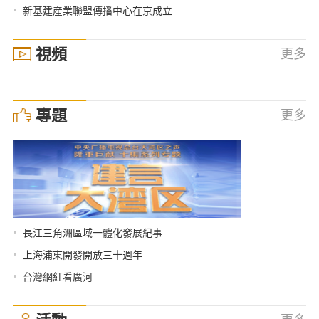
•
新基建産業聯盟傳播中心在京成立
視頻
更多
專題
更多
•
長江三角洲區域一體化發展紀事
•
上海浦東開發開放三十週年
•
台灣網紅看廣河