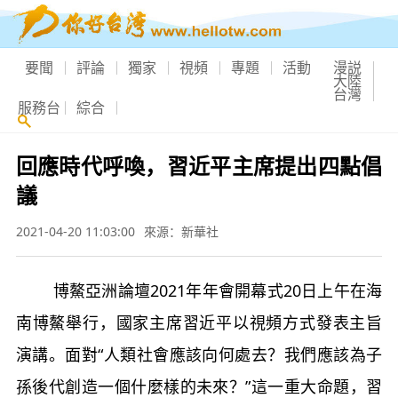
要聞
評論
獨家
視頻
專題
活動
漫説
大陸
台灣
服務台
綜合
回應時代呼喚，習近平主席提出四點倡
議
2021-04-20 11:03:00
來源：新華社
博鰲亞洲論壇2021年年會開幕式20日上午在海
南博鰲舉行，國家主席習近平以視頻方式發表主旨
演講。面對“人類社會應該向何處去？我們應該為子
孫後代創造一個什麼樣的未來？”這一重大命題，習