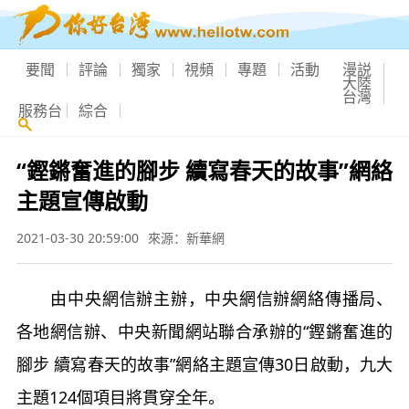
要聞
評論
獨家
視頻
專題
活動
漫説
大陸
台灣
服務台
綜合
“鏗鏘奮進的腳步 續寫春天的故事”網絡
主題宣傳啟動
2021-03-30 20:59:00
來源：新華網
由中央網信辦主辦，中央網信辦網絡傳播局、
各地網信辦、中央新聞網站聯合承辦的“鏗鏘奮進的
腳步 續寫春天的故事”網絡主題宣傳30日啟動，九大
主題124個項目將貫穿全年。