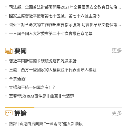
•
司法部、全國普法辦部署開展2021年全民國家安全教育日法治宣傳教育活動
•
國家主席習近平簽署第七十五號、第七十六號主席令
•
習近平對革命文物工作作出重要指示強調 切實把革命文物保護好管理好運用好 激發廣大幹部群眾的精神力量
•
十三屆全國人大常委會第二十七次會議在京閉幕
要聞
更多
•
習近平同斯裏蘭卡總統戈塔巴雅通電話
•
王毅：西方一些國家的人權觀並不代表國際人權觀
•
全票通過！
•
宣揚和平統一何罪之有！？
•
華春瑩説H&M事件是非曲直非常清楚
評論
更多
•
熱評|香港由治向興 “一國兩制”進入新階段