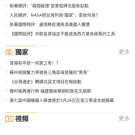
•
新華網評：“兩個破億”是里程碑也是新起點
•
人民網評：NASA把台灣列為“國家”，意欲何為？
•
新華國際時評：邊境移民潮再添美國人權債
•
【國際銳評】中歐投資協定不能成為西方某些政客的工具
獨家
更多
•
宣揚和平統一何罪之有！？
•
蘇州相城奮力爭做長三角區域發展的“黑馬”
•
《台灣通史》轉譯白話文項目在榕啟動
•
鄉村振興進行時 福建閩侯舉辦枳殼花文旅節
•
第七屆中國機器人峰會將於5月26日在浙江寧波余姚開幕
視頻
更多