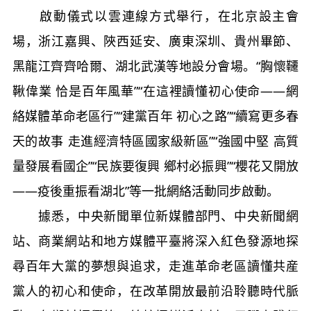
啟動儀式以雲連線方式舉行，在北京設主會
場，浙江嘉興、陜西延安、廣東深圳、貴州畢節、
黑龍江齊齊哈爾、湖北武漢等地設分會場。“胸懷韆
鞦偉業 恰是百年風華”“在這裡讀懂初心使命——網
絡媒體革命老區行”“建黨百年 初心之路”“續寫更多春
天的故事 走進經濟特區國家級新區”“強國中堅 高質
量發展看國企”“民族要復興 鄉村必振興”“櫻花又開放
——疫後重振看湖北”等一批網絡活動同步啟動。
據悉，中央新聞單位新媒體部門、中央新聞網
站、商業網站和地方媒體平臺將深入紅色發源地探
尋百年大黨的夢想與追求，走進革命老區讀懂共産
黨人的初心和使命，在改革開放最前沿聆聽時代脈