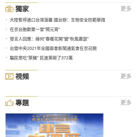
獨家
更多
•
大陸暫停進口台灣菠蘿 國台辦：生物安全防範舉措
•
在京台胞歡聚一堂“鬧元宵”
•
發言人回應：緣何“春暖花開”變“秋風蕭瑟”
•
台盟中央2021年全國兩會新聞通氣會在京召開
•
騙民眾吃“萊豬” 民進黨砸了372萬
視頻
更多
專題
更多