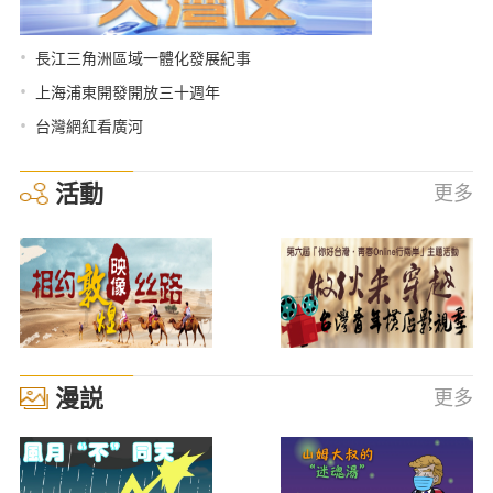
•
長江三角洲區域一體化發展紀事
•
上海浦東開發開放三十週年
•
台灣網紅看廣河
活動
更多
漫説
更多