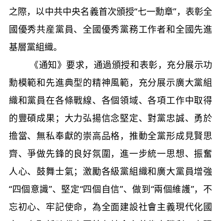
之際，以中共中央名義首次頒授“七一勳章”，表彰全
國優秀共産黨員、全國優秀黨務工作者和全國先進
基層黨組織。
《通知》要求，通過頒授和表彰，充分展示功
勳模範和先進典型的精神風範，充分展示廣大黨組
織和黨員在各條戰線、各個領域、各項工作中取得
的豐碩成果；大力弘揚信念堅定、對黨忠誠、勇於
擔當、無私奉獻的崇高品格，推動全黨形成見賢思
齊、爭做先鋒的良好氛圍，進一步統一思想、振奮
人心、鼓舞士氣；激勵各級黨組織和廣大黨員增強
“四個意識”、堅定“四個自信”、做到“兩個維護”，不
忘初心、牢記使命，為全面建設社會主義現代化國