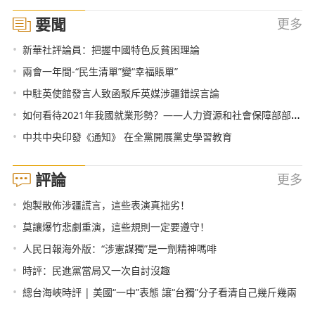
要聞
更多
•
新華社評論員：把握中國特色反貧困理論
•
兩會一年間-“民生清單”變“幸福賬單”
•
中駐英使館發言人致函駁斥英媒涉疆錯誤言論
•
如何看待2021年我國就業形勢？——人力資源和社會保障部部長回應熱點
•
中共中央印發《通知》 在全黨開展黨史學習教育
評論
更多
•
炮製散佈涉疆謊言，這些表演真拙劣！
•
莫讓爆竹悲劇重演，這些規則一定要遵守！
•
人民日報海外版：“涉憲謀獨”是一劑精神嗎啡
•
時評：民進黨當局又一次自討沒趣
•
總台海峽時評 | 美國“一中”表態 讓“台獨”分子看清自己幾斤幾兩