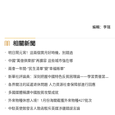
編輯：李瑞
相關新聞
•
明日鬧元宵！這兩個賞月好時機，別錯過
•
中國“萬億俱樂部”再擴容 這些城市強在哪
•
兩會一年間-“民生清單”變“幸福賬單”
•
新華社評論員：深刻把握中國特色反貧困理論——學習貫徹習近平總書記在全國脫貧攻堅總結表彰大會重要講話
•
各界關注的延遲退休問題 人力資源社會保障部進行回應
•
多國媒體稱讚中國脫貧攻堅成就
•
外來物種休想入境！1月份海關截獲外來物種427批次
•
中駐英使館發言人致函駁斥英媒涉疆錯誤言論