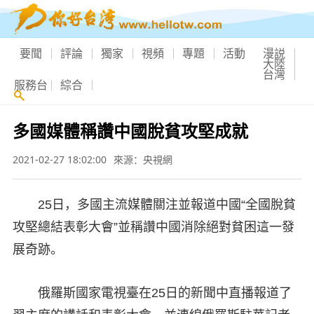
要聞
評論
獨家
視頻
專題
活動
漫説
大陸
台灣
服務台
綜合
多國媒體稱讚中國脫貧攻堅成就
2021-02-27 18:02:00
來源：央視網
25日，多國主流媒體關注並報道中國“全國脫貧
攻堅總結表彰大會”並稱讚中國消除絕對貧困這一發
展奇跡。
俄羅斯國家電視臺在25日的新聞中直播報道了