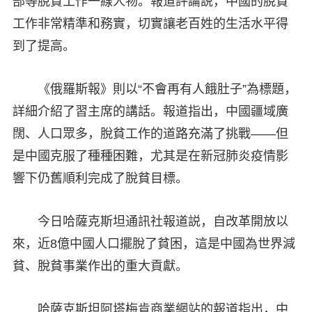
部等脫貧工作一線人物。報道評論説，中國的脫貧
工作非常精準和務實，切實讓老百姓的生活水平得
到了提高。
《俄羅斯報》則以“不會再有人餓肚子”為標題，
詳細介紹了習主席的講話。報道指出，中國疆域廣
闊、人口眾多，脫貧工作的道路充滿了挑戰——但
是中國克服了種種困難，尤其是在新冠肺炎疫情影
響下仍舊順利完成了脫貧目標。
今日哈薩克斯坦通訊社報道説，自改革開放以
來，近8億中國人口擺脫了貧困，這是中國為世界減
貧、脫貧事業作出的重大貢獻。
哈薩克斯坦阿塔梅肯商業網站的報道指出，中