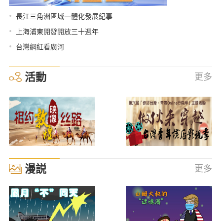
•
長江三角洲區域一體化發展紀事
•
上海浦東開發開放三十週年
•
台灣網紅看廣河
活動
更多
漫説
更多