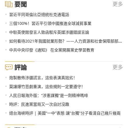
要聞
更多
•
習近平同哥倫比亞總統杜克通電話
•
三個100%！習近平引領中國推進全球減貧事業
•
中駐英使館發言人致函駁斥英媒涉疆錯誤言論
•
如何看待2021年我國就業形勢？——人力資源和社會保障部部長回應熱點
•
中共中央印發《通知》 在全黨開展黨史學習教育
評論
更多
•
炮製散佈涉疆謊言，這些表演真拙劣！
•
莫讓爆竹悲劇重演，這些規則一定要遵守！
•
人民日報海外版：“涉憲謀獨”是一劑精神嗎啡
•
時評：民進黨當局又一次自討沒趣
•
總台海峽時評 | 美國“一中”表態 讓“台獨”分子看清自己幾斤幾兩