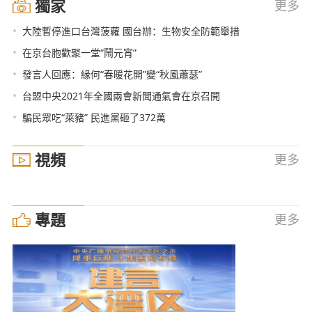
獨家
更多
•
大陸暫停進口台灣菠蘿 國台辦：生物安全防範舉措
•
在京台胞歡聚一堂“鬧元宵”
•
發言人回應：緣何“春暖花開”變“秋風蕭瑟”
•
台盟中央2021年全國兩會新聞通氣會在京召開
•
騙民眾吃“萊豬” 民進黨砸了372萬
視頻
更多
專題
更多