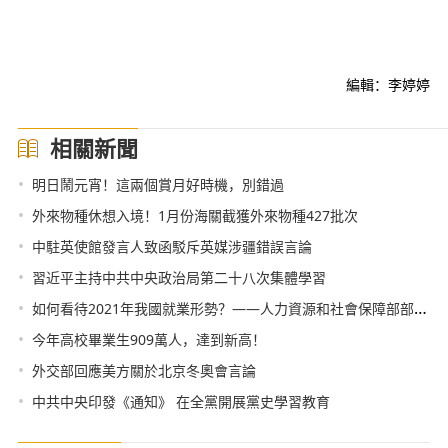
編輯：李婷婷
相關新聞
•
明日鬧元宵！這兩個賞月好時機，別錯過
•
外來物種休想入境！1月份海關截獲外來物種427批次
•
中駐英使館發言人致函駁斥英媒涉疆錯誤言論
•
習近平主持中共中央政治局第二十八次集體學習
•
如何看待2021年我國就業形勢？——人力資源和社會保障部部長回應熱點
•
今年高校畢業生909萬人，達到新高！
•
外交部回應美方關於北京冬奧會言論
•
中共中央印發《通知》 在全黨開展黨史學習教育