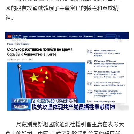
國的脫貧攻堅戰體現了共産黨員的犧牲和奉獻精
神。
烏茲別克斯坦國家通訊社援引習主席在表彰大
會上的話説，中國“完成了消除絕對貧困的艱巨任