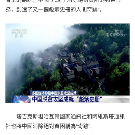
務，創造了又一個彪炳史冊的人間奇跡”。
塔吉克斯坦哈瓦爾國家通訊社和阿維斯塔通訊
社也將中國消除絕對貧困稱為“奇跡”。