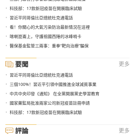
•
科技部：17款新冠疫苗在開展臨床試驗
•
習近平同哥倫比亞總統杜克通電話
•
看！你關心的大氣污染防治最新情況在這裡
•
喀喇崑崙上，守護祖國西陲的冰峰哨卡
•
醫保基金監管三兩事：重拳“靶向治療”騙保
要聞
更多
•
習近平同哥倫比亞總統杜克通電話
•
三個100%！習近平引領中國推進全球減貧事業
•
中共中央印發《通知》 在全黨開展黨史學習教育
•
國家藥監局批准兩家公司新冠疫苗註冊申請
•
科技部：17款新冠疫苗在開展臨床試驗
評論
更多