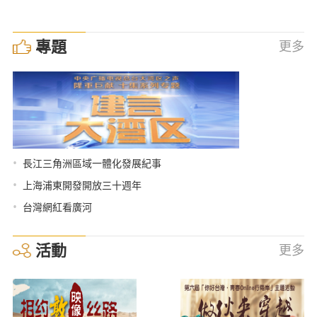
專題
更多
•
長江三角洲區域一體化發展紀事
•
上海浦東開發開放三十週年
•
台灣網紅看廣河
活動
更多