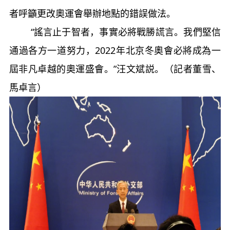
者呼籲更改奧運會舉辦地點的錯誤做法。
“謠言止于智者，事實必將戰勝謊言。我們堅信
通過各方一道努力，2022年北京冬奧會必將成為一
屆非凡卓越的奧運盛會。”汪文斌説。（記者董雪、
馬卓言）