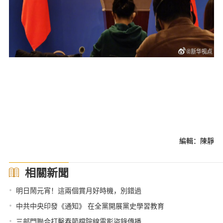
編輯：陳靜
相關新聞
•
明日鬧元宵！這兩個賞月好時機，別錯過
•
中共中央印發《通知》 在全黨開展黨史學習教育
•
三部門聯合打擊春節檔院線電影盜錄傳播