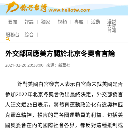
要聞
評論
獨家
視頻
專題
活動
漫説
大陸
台灣
服務台
綜合
外交部回應美方關於北京冬奧會言論
2021-02-26 20:38:00
來源：新華社
針對美國白宮發言人表示白宮尚未就美國是否
參加2022年北京冬奧會做出最終決定，外交部發言
人汪文斌26日表示，將體育運動政治化有違奧林匹
克憲章精神，損害的是各國運動員的利益。包括美
國奧委會在內的國際社會各界，都反對這種抵制或