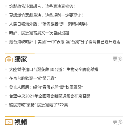
•
炮製散佈涉疆謊言，這些表演真拙劣！
•
莫讓爆竹悲劇重演，這些規則一定要遵守！
•
人民日報海外版：“涉憲謀獨”是一劑精神嗎啡
•
時評：民進黨當局又一次自討沒趣
•
總台海峽時評 | 美國“一中”表態 讓“台獨”分子看清自己幾斤幾兩
獨家
更多
•
大陸暫停進口台灣菠蘿 國台辦：生物安全防範舉措
•
在京台胞歡聚一堂“鬧元宵”
•
發言人回應：緣何“春暖花開”變“秋風蕭瑟”
•
台盟中央2021年全國兩會新聞通氣會在京召開
•
騙民眾吃“萊豬” 民進黨砸了372萬
視頻
更多