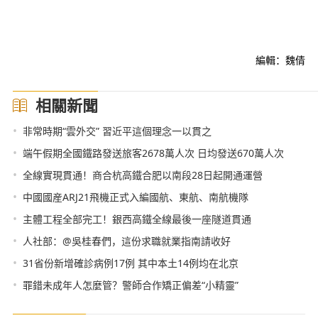
編輯：魏倩
相關新聞
•
非常時期“雲外交” 習近平這個理念一以貫之
•
端午假期全國鐵路發送旅客2678萬人次 日均發送670萬人次
•
全線實現貫通！商合杭高鐵合肥以南段28日起開通運營
•
中國國産ARJ21飛機正式入編國航、東航、南航機隊
•
主體工程全部完工！銀西高鐵全線最後一座隧道貫通
•
人社部：@吳桂春們，這份求職就業指南請收好
•
31省份新增確診病例17例 其中本土14例均在北京
•
罪錯未成年人怎麼管？警師合作矯正偏差“小精靈”