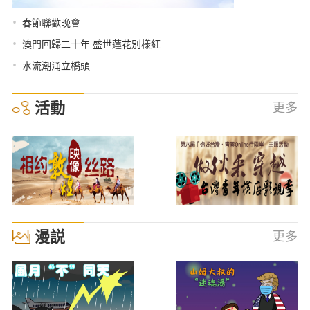
•
春節聯歡晚會
•
澳門回歸二十年 盛世蓮花別樣紅
•
水流潮涌立橋頭
活動
更多
漫説
更多