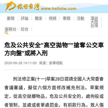
要聞
評論
獨家
視頻
專題
活動
漫説
大陸
台灣
服務台
綜合
危及公共安全“高空拋物”“搶奪公交車
方向盤”或將入刑
2020-06-28 14:11:00
來源：新華視點
刑法修正案(十一)草案28日提請全國人大常委會
會議審議，擬從六個方面修改補充刑法。草案規
定，從高空拋擲物品，危及公共安全的，處拘役或
者管制，並處或者單處罰金。有前款行為，致人傷