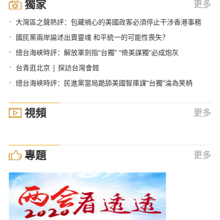
獨家
更多
•
大灣區之聲熱評：包藏禍心的美國政客必須停止干涉香港事務
•
國民黨兩岸論述出賣靈魂 和平統一的可能性喪失？
•
總台海峽時評：解放軍劍指“台獨” “倚美謀獨”必成炮灰
•
台青逛北京 | 探訪台灣會館
•
總台海峽時評：民進黨當局跪舔美國智庫謀“台獨”淪為笑柄
視頻
更多
專題
更多