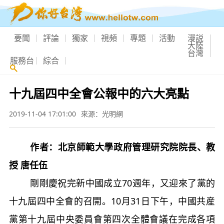
要聞
評論
獨家
視頻
專題
活動
漫説
大陸
台灣
服務台
綜合
十九屆四中全會公報中的六大亮點
2019-11-04 17:01:00
來源：光明網
作者：北京師範大學政府管理研究院院長、教
授 唐任伍
剛剛慶祝完新中國成立70週年，又迎來了黨的
十九屆四中全會的召開。10月31日下午，中國共産
黨第十九屆中央委員會第四次全體會議在完成各項