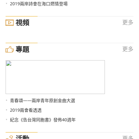
•
2019兩岸詩會在海口燃情登場
視頻
更多
專題
更多
•
青春頌——兩岸青年原創金曲大選
•
2019兩會看透透
•
紀念《告台灣同胞書》發佈40週年
活動
更多