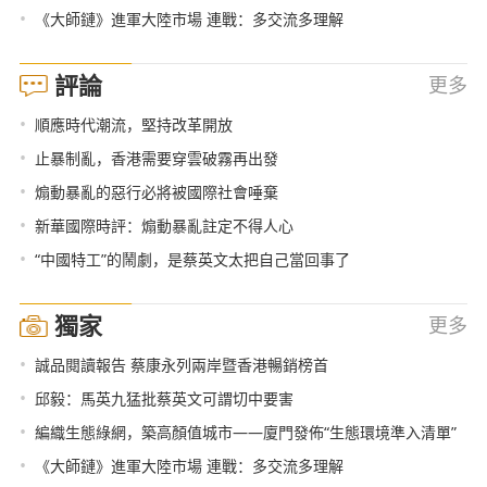
•
《大師鏈》進軍大陸市場 連戰：多交流多理解
評論
更多
•
順應時代潮流，堅持改革開放
•
止暴制亂，香港需要穿雲破霧再出發
•
煽動暴亂的惡行必將被國際社會唾棄
•
新華國際時評：煽動暴亂註定不得人心
•
“中國特工”的鬧劇，是蔡英文太把自己當回事了
獨家
更多
•
誠品閱讀報告 蔡康永列兩岸暨香港暢銷榜首
•
邱毅：馬英九猛批蔡英文可謂切中要害
•
編織生態綠網，築高顏值城市——廈門發佈“生態環境準入清單”
•
《大師鏈》進軍大陸市場 連戰：多交流多理解