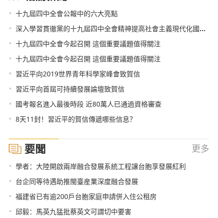
•
十九屆四中全會公報中的六大亮點
•
深入學習貫徹黨的十九屆四中全會精神提高社會主義現代化國際大都市治理能力和水平
•
十九屆四中全會今起召開 這個重要議題值得關注
•
十九屆四中全會今起召開 這個重要議題值得關注
•
習近平向2019世界青年科學家峰會致賀信
•
習近平向首屆可持續發展論壇致賀信
•
國考報名進入最後時段 近80萬人已通過資格審查
•
8天11封！習近平的賀信傳遞哪些信息？
要聞
更多
•
學者：大陸開啟兩岸融合發展系統工程讓台胞享發展紅利
•
台企同等待遇助推閩臺産業深度融合發展
•
福建省已有逾200戶台胞家庭申請併入住公租房
•
邱毅：馬英九猛批蔡英文可謂切中要害