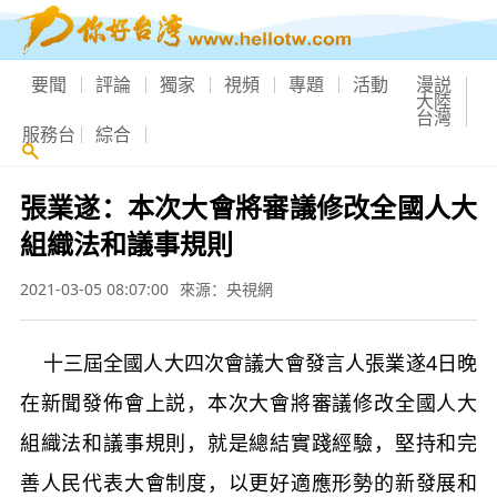
要聞
評論
獨家
視頻
專題
活動
漫説
大陸
台灣
服務台
綜合
張業遂：本次大會將審議修改全國人大
組織法和議事規則
2021-03-05 08:07:00
來源：央視網
十三屆全國人大四次會議大會發言人張業遂4日晚
在新聞發佈會上説，本次大會將審議修改全國人大
組織法和議事規則，就是總結實踐經驗，堅持和完
善人民代表大會制度，以更好適應形勢的新發展和