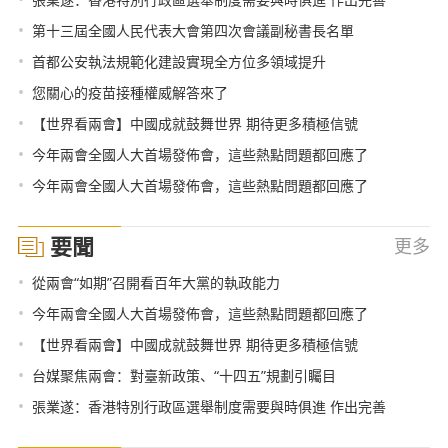
•
第十三屆全國人民代表大會第四次會議副秘書長名單
•
首都公安執法規範化建設實現全方位多領域提升
•
您關心的疫苗接種權威解答來了
•
【世界看兩會】中國成就鼓舞世界 期待更多積極信號
•
今年兩會全國人大首場發佈會，這些熱點問題都回應了
•
今年兩會全國人大首場發佈會，這些熱點問題都回應了
要聞
更多
•
從兩會“如期”召開看百年大黨的執政能力
•
今年兩會全國人大首場發佈會，這些熱點問題都回應了
•
【世界看兩會】中國成就鼓舞世界 期待更多積極信號
•
台媒聚焦兩會：對臺新政策、“十四五”規劃引矚目
•
張業遂：香港特別行政區選舉制度需要與時俱進 作出完善