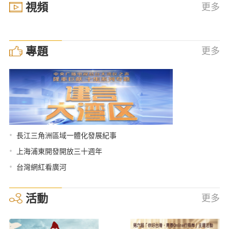
視頻
更多
專題
更多
•
長江三角洲區域一體化發展紀事
•
上海浦東開發開放三十週年
•
台灣網紅看廣河
活動
更多