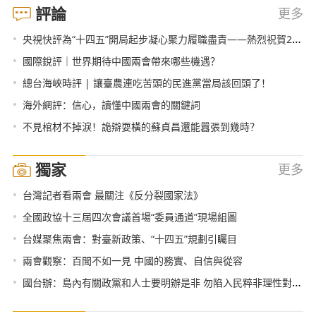
評論
更多
•
央視快評為“十四五”開局起步凝心聚力履職盡責——熱烈祝賀2021年全國兩會召開
•
國際銳評｜世界期待中國兩會帶來哪些機遇？
•
總台海峽時評 | 讓臺農連吃苦頭的民進黨當局該回頭了！
•
海外網評：信心，讀懂中國兩會的關鍵詞
•
不見棺材不掉淚！詭辯耍橫的蘇貞昌還能囂張到幾時？
獨家
更多
•
台灣記者看兩會 最關注《反分裂國家法》
•
全國政協十三屆四次會議首場“委員通道”現場組圖
•
台媒聚焦兩會：對臺新政策、“十四五”規劃引矚目
•
兩會觀察：百聞不如一見 中國的務實、自信與從容
•
國台辦：島內有關政黨和人士要明辦是非 勿陷入民粹非理性對抗思維