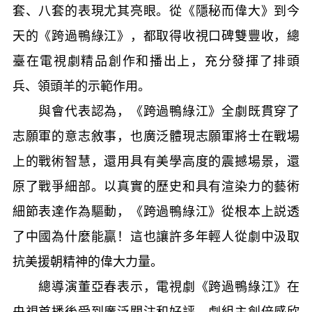
套、八套的表現尤其亮眼。從《隱秘而偉大》到今
天的《跨過鴨綠江》，都取得收視口碑雙豐收，總
臺在電視劇精品創作和播出上，充分發揮了排頭
兵、領頭羊的示範作用。
與會代表認為，《跨過鴨綠江》全劇既貫穿了
志願軍的意志敘事，也廣泛體現志願軍將士在戰場
上的戰術智慧，還用具有美學高度的震撼場景，還
原了戰爭細部。以真實的歷史和具有渲染力的藝術
細節表達作為驅動，《跨過鴨綠江》從根本上説透
了中國為什麼能贏！這也讓許多年輕人從劇中汲取
抗美援朝精神的偉大力量。
總導演董亞春表示，電視劇《跨過鴨綠江》在
央視首播後受到廣泛關注和好評，劇組主創倍感欣