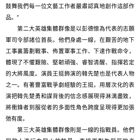
鼓舞我們每一位文藝工作者嚴肅認真地創作這部作
品。”
第二大英雄集體群像是以彭德懷為代表的志願
軍司令部諸位首長。他們身處一線，在艱苦的地下
工事裏籌劃戰事、佈置軍事工作、下達作戰命令，
體現了不懼艱險、堅韌頑強、睿智清醒、指揮若定
的大將風度。演員王挺飾演的韓先楚也是代表人物
之一。有著豐富戰爭劇經驗的王挺，用層次化的表
演把韓先楚勇和謀背後的信念感展現得淋漓盡致，
將衝鋒者到服從者的多面性角色跨度呈現得更加張
弛有度。
第三大英雄集體群像則是一線的指戰員。他們