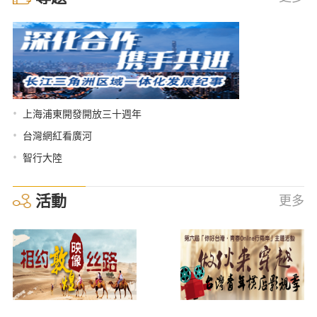
•
上海浦東開發開放三十週年
•
台灣網紅看廣河
•
智行大陸
活動
更多