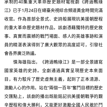
承制的40集重大革命歷史題材電視劇《跨過鴨綠
江》已于1月24日在總臺央視綜合頻道黃金時間完滿
收官。作為首部全景式、史詩般展現抗美援朝歷程
的重大革命歷史題材作品，該劇憑藉獨特的歷史敘
事、真實而震撼的戰鬥場面、感人的英雄事跡和演
員的精湛表演得到了廣大觀眾的高度認可，引發社
會各界廣泛熱議。
慎海雄指出，《跨過鴨綠江》是一部全景譜寫
國家英雄的史詩。全劇通過真實呈現歷史本來面
目，有力駁斥了歷史虛無主義，起到了正本清源、
激勵人心的作用。站在“兩個一百年”奮鬥目標的歷史
交匯點上，該劇的播出既能銘記抗美援朝戰爭的艱
辛歷程和偉大勝利，又能更好激勵全國人民敢於鬥