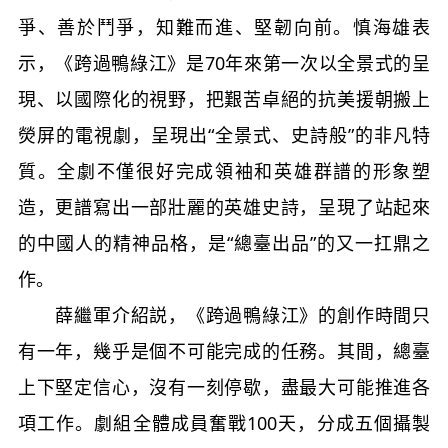
爭、善於鬥爭，知難而進、堅韌向前。慎海雄表
示，《跨過鴨綠江》是70年來第一次以全景式的呈
現、以國際化的視野，把艱苦卓絕的抗美援朝搬上
熒屏的電視劇，呈現出“全景式、史詩般”的非凡特
質。全劇不僅很好完成領袖和英雄群譜的形象塑
造，更譜寫出一部壯麗的英雄史詩，呈現了站起來
的中國人的精神品格，是“總臺出品”的又一扛鼎之
作。
薛繼軍介紹説，《跨過鴨綠江》的創作時間只
有一年，幾乎是個不可能完成的任務。其間，總臺
上下堅定信心，沒有一刻停歇，盡最大可能推進各
項工作。劇組全體成員奮戰100天，分成五個攝製