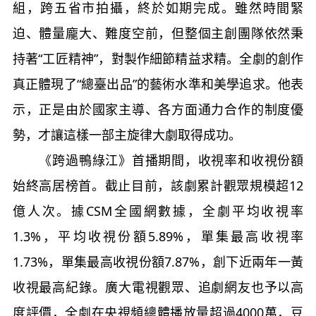
組，跨五省市拍攝，終於如期完成。雖然時間緊
迫、體量龐大、難度空前，但整個主創團隊依然秉
持著“工匠精神”，對製作細節精益求精。全劇的創作
真正體現了“總臺出品”的藝術水準和美學追求。他表
示，正是由於國家主導、各方面通力合作的制度優
勢，才讓這樣一部主旋律大劇取得成功。
《跨過鴨綠江》首播期間，收視率和收視份額
始終高居榜首。截止目前，該劇累計觀眾規模超12
億人次。據CSM全國網數據，全劇平均收視率
1.3%，平均收視份額5.89%，單集最高收視率
1.73%，單集最高收視份額7.87%，創下近兩年一黃
收視最高紀錄。廣大電視觀眾、追劇網友也予以高
度評價，全劇在央視頻總體播放量超過4000萬，豆