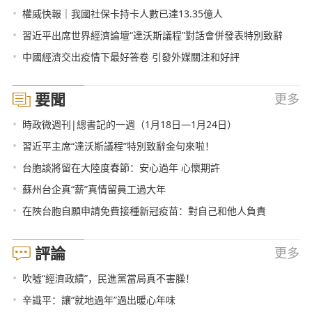
•
權威快報｜我國社保卡持卡人數已達13.35億人
•
習近平出席世界經濟論壇“達沃斯議程”對話會併發表特別致辭
•
中國經濟交出疫情下最好答卷 引發外媒關注和好評
要聞
更多
•
時政微週刊|總書記的一週（1月18日—1月24日）
•
習近平主席“達沃斯議程”特別致辭金句來啦！
•
台胞談將留在大陸度春節：安心過年 心懷期許
•
蘇州台企真“薪”真情留員工過大年
•
在陜台胞自願申請免費接種新冠疫苗：對自己和他人負責
評論
更多
•
吹噓“經濟政績”，民進黨當局真不害臊！
•
辛識平：讓“就地過年”過出暖心年味