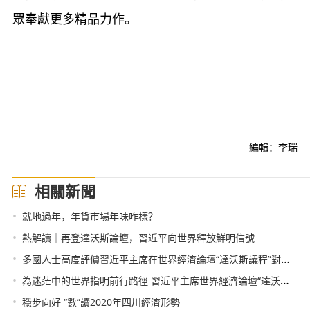
眾奉獻更多精品力作。
編輯：李瑞
相關新聞
•
就地過年，年貨市場年味咋樣？
•
熱解讀｜再登達沃斯論壇，習近平向世界釋放鮮明信號
•
多國人士高度評價習近平主席在世界經濟論壇“達沃斯議程”對話會上的特別致辭
•
為迷茫中的世界指明前行路徑 習近平主席世界經濟論壇“達沃斯議程”對話會特別致辭解讀
•
穩步向好 “數”讀2020年四川經濟形勢