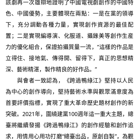
該劇再一次雄辯地證明了中國電視劇創作的中國特
色、中國優勢，主要體現在兩點：一是在黨的領導
下，充分調動各種力量，實現創作資源的最佳配
置；二是實現編導演、化服道、攝錄美等創作生産
力的優化組合，保證拍攝質量一流，“這樣的作品是
立得住、接地氣、傳得開、留得下，真正的思想精
深、藝術精湛，製作精良的好作品。”
與會者一致認為，《跨過鴨綠江》堅持以人民
為中心的創作導向，堅持藝術水準與觀眾滿意度為
首要評價指標，實現了重大革命歷史題材創作的新
突破。2021年，圍繞建黨100週年這一重大主題，總
臺將繼續發揚《跨過鴨綠江》的創作經驗和創作追
求，用情用心用功打磨“總臺出品，原創自製”，為觀