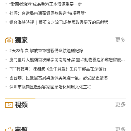
•
“愛國者治港”成為香港正本清源重要一步
•
社評：台當局串通蓬佩奧欲製造“特規拜隨”
•
總台海峽時評 | 蔡英文之流已成美國政客耍弄的馬戲猴
獨家
更多
•
2天28架次 解放軍軍機戰備巡航連創紀錄
•
廈門靈玲大熊貓首次樂享閩南尾牙宴 靈玲動物雲過節邀您留廈過新年
•
“牛”轉乾坤：陳湘波《金牛賀歲》生肖牛郵品在深發行
•
國台辦：民進黨當局與蓬佩奧沆瀣一氣，必受歷史嚴懲
•
深圳市龍崗區啟動客家圍屋活化利用文化工程
視頻
更多
專題
更多