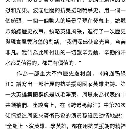
慰和光榮。波瀾壯闊的抗美援朝戰爭史，用一個一
個鏡頭，一個一個動人的場景呈現在熒幕上，讓觀
眾傾聽歷史故事，領略英雄風采，進行了一次歷史
與現實風雲激蕩的對話，“我們深感使命光榮，意義
非凡。我們為此所付出的一切艱辛勞動、辛勤的汗
水都是值得的，都是有價值的。”
作為一部重大革命歷史題材劇，《跨過鴨綠
江》譜寫出一部壯麗的抗美援朝國家英雄史詩。第
一大英雄集體群像是以毛澤東、周恩來為代表的中
共領袖們。座談會上，在《跨過鴨綠江》中第70次
傾情塑造周恩來藝術形象的演員孫維民動情地説：
“全組上下演英雄、學英雄，都在用抗美援朝的精神