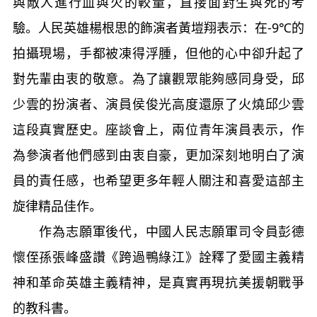
與敵人進行血與火的較量，直接面對生與死的考
驗。人民英雄楊根思的飾演者黃塏翔表示：在-9℃的
拍攝現場，手都被凍得浮腫，但他的心中卻升起了
對先輩由衷的敬意。為了讓觀眾能夠感同身受，邱
少雲的扮演者、演員侯俊光高度還原了火燒邱少雲
這段真實歷史。座談會上，兩位青年演員表示，作
為參演者他們感到由衷自豪，更加深刻地明白了演
員的責任感，也希望更多年輕人關注和喜愛這部主
旋律精品佳作。
作為志願軍後代，中國人民志願軍司令員彭德
懷侄孫張峰盛讚《跨過鴨綠江》詮釋了愛國主義精
神和革命英雄主義精神，是真實再現抗美援朝戰爭
的教科書。